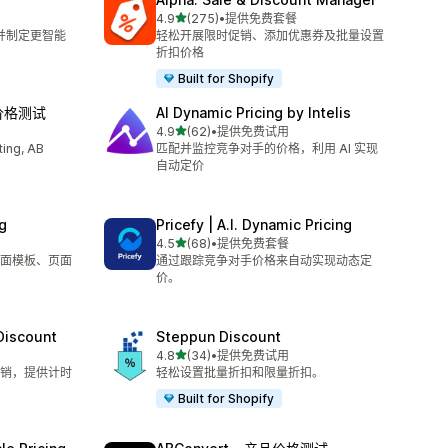
星（满分 5 星）
4.9
(275)
•
提供免费套餐
总共 275 条评论
润并制定更智能
轻松开展限时促销、添加优惠券及批量设置
折扣价格
Built for Shopify
‑ 价格测试
AI Dynamic Pricing by Intelis
星（满分 5 星）
4.9
(62)
•
提供免费试用
总共 62 条评论
ing, AB
匹配并监控竞争对手的价格，利用 AI 实现
自动定价
g
Pricefy | A.I. Dynamic Pricing
星（满分 5 星）
4.5
(68)
•
提供免费套餐
总共 68 条评论
面模板、页面
通过跟踪竞争对手价格来自动实现动态定
价。
 Discount
Steppun Discount
星（满分 5 星）
4.8
(34)
•
提供免费试用
总共 34 条评论
销，提供计时
轻松设置批量折扣和限量折扣。
Built for Shopify