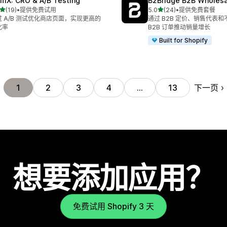
mX: CRO & A/B Testing
B2Bridge B2B Wholesal
星（满分 5 星）
星（满分 5 星）
(19)
•
提供免费试用
5.0
(24)
•
提供免费套餐
 19 条评论
总共 24 条评论
过 A/B 测试优化商店页面，实现更高的
通过 B2B 定价、销售代表
化率
B2B 订单推动销量增长
Built for Shopify
下一页
1
2
3
4
…
13
想要添加应用？
免费试用 Shopify 3 天