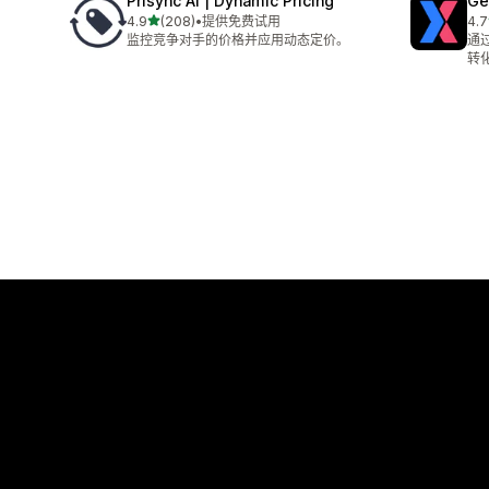
Prisync AI | Dynamic Pricing
Ge
星（满分 5 星）
4.9
(208)
•
提供免费试用
4.7
总共 208 条评论
总共
监控竞争对手的价格并应用动态定价。
通
转