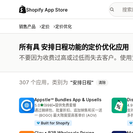
Shopify App Store
销售产品
定价
定价优化
所有具 安排日程功能的定价优化应用
不要因为收费过高或过低而失去客户。使用
307 个应用，类别为
安排日程
清除
Appstle℠ Bundles App & Upsells
Di
星（满分 5 星）
5.0
(998)
•
提供免费套餐
4.9
总共 998 条评论
总共
通过捆绑包、批量折扣、追加销售和买一送
支持
一 (BOGO) 最大限度提高客单价 (AOV)
多
Built for Shopify
Clay • B2B Wholesale Pricing
Ma