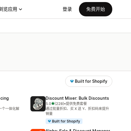
浏览应用
登录
免费开始
Built for Shopify
icing
Discount Mixer: Bulk Discounts
星（满分 5 星）
5.0
(228)
•
提供免费套餐
总共 228 条评论
在一个一体化解
通过批量折扣、买 X 送 Y、折扣码来提升
销量
Built for Shopify
Alpha: Sale & Discount Manager