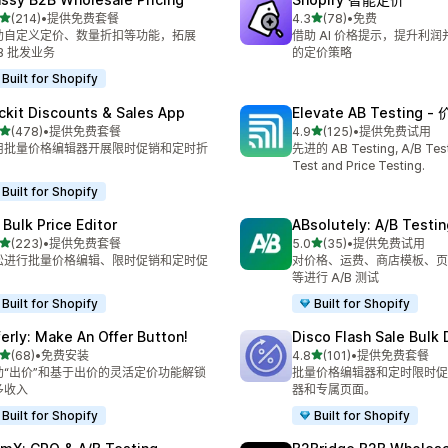
星（满分 5 星）
星（满分 5 星）
(214)
•
提供免费套餐
4.3
(78)
•
免费
 214 条评论
总共 78 条评论
助自定义定价、数量折扣等功能，拓展
借助 AI 价格提示，提升利
B 批发业务
的定价策略
Built for Shopify
ckit Discounts & Sales App
Elevate AB Testing 
星（满分 5 星）
星（满分 5 星）
(478)
•
提供免费套餐
4.9
(125)
•
提供免费试用
 478 条评论
总共 125 条评论
用批量价格编辑器开展限时促销和定时折
先进的 AB Testing, A/B Test
Test and Price Testing.
Built for Shopify
 Bulk Price Editor
ABsolutely: A/B Testin
星（满分 5 星）
星（满分 5 星）
(223)
•
提供免费套餐
5.0
(35)
•
提供免费试用
 223 条评论
总共 35 条评论
松进行批量价格编辑、限时促销和定时促
对价格、运费、商店模板、页
等进行 A/B 测试
Built for Shopify
Built for Shopify
ferly: Make An Offer Button!
Disco Flash Sale Bulk
星（满分 5 星）
星（满分 5 星）
(68)
•
免费安装
4.8
(101)
•
提供免费套餐
 68 条评论
总共 101 条评论
助“出价”和基于出价的灵活定价功能解锁
批量价格编辑器和定时限时促
多收入
器和专属页面。
Built for Shopify
Built for Shopify