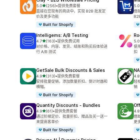
星（满分 5 星）
5.0
(256)
•
提供免费套餐
5.0
总共 256 条评论
总共
直接在您现有的商店中，实现 B2B 批发定
借
价及更多功能
B2
Built for Shopify
Intelligems: A/B Testing
Ro
星（满分 5 星）
4.7
(163)
•
提供免费试用
5.0
总共 163 条评论
总共
对价格、内容、发货、结账和购买后体验进
使
行 A/B 测试
扣
GetSale Bulk Discounts & Sales
NA
星（满分 5 星）
4.9
(313)
•
提供免费套餐
4.8
总共 313 条评论
总共
安排批量促销，添加数量折扣、倒计时器和
轻
横幅。
销
Built for Shopify
Quantity Discounts ‑ Bundles
Of
星（满分 5 星）
4.9
(61)
•
提供免费套餐
4.8
总共 61 条评论
总共
通过阶梯定价、批量折扣、赠品及买一送一
借
来提高客单价
更
Built for Shopify