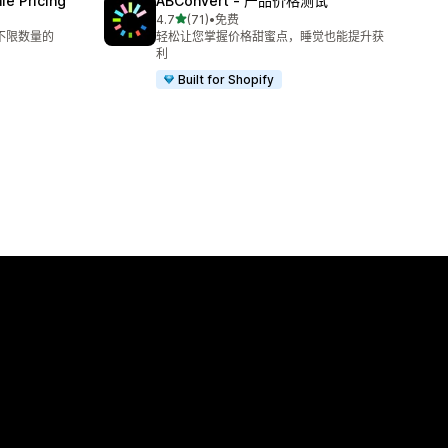
e Pricing
ABConvert ‑ 产品价格测试
星（满分 5 星）
4.7
(71)
•
免费
总共 71 条评论
和不限数量的
轻松让您掌握价格甜蜜点，睡觉也能提升获
利
Built for Shopify