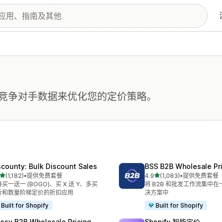
竞争对手数据来优化您的定价策略。
scounty: Bulk Discount Sales
BSS B2B Wholesale Pr
星（满分 5 星）
星（满分 5 星）
(1,182)
•
提供免费套餐
4.9
(1,083)
•
提供免费套餐
 1182 条评论
总共 1083 条评论
买一送一 (BOGO)、买 X 送 Y、多买
将 B2B 和批发工作流集中
折和数量阶梯定价的折扣应用
决方案中
Built for Shopify
Built for Shopify
ssy B2B Wholesale Pricing
Shopify 智能定价