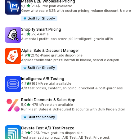
Massy B2B Wholesale Pricing
stelle su 5
5,0
(214)
•
Free plan available
214 recensioni totali
Grow wholesale B2B with custom pricing, volume discount & more
Built for Shopify
Shopify Smart Pricing
stelle su 5
4,3
(77)
•
Gratis
77 recensioni totali
Aumenta i profitti con prezzi più intelligenti grazie all'IA
Alpha: Sale & Discount Manager
stelle su 5
4,9
(275)
•
Piano gratuito disponibile
275 recensioni totali
Applica facilmente prezzi barrati in blocco, sconti e coupon
Built for Shopify
Intelligems: A/B Testing
stelle su 5
4,7
(163)
•
Free trial available
163 recensioni totali
A/B test prices, content, shipping, checkout & post-purchase
Rockit Discounts & Sales App
stelle su 5
5,0
(478)
•
Free plan available
478 recensioni totali
Run Flash Sales & Scheduled Discounts with Bulk Price Editor
Built for Shopify
Elevate Test A/B Test Prezzo
stelle su 5
4,9
(125)
•
Prova gratuita disponibile
125 recensioni totali
Test avanzati sui prezzi, A/B Test, AB Test, Price test.