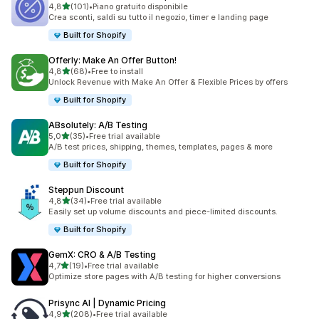
stelle su 5
4,8
(101)
•
Piano gratuito disponibile
101 recensioni totali
Crea sconti, saldi su tutto il negozio, timer e landing page
Built for Shopify
Offerly: Make An Offer Button!
stelle su 5
4,8
(68)
•
Free to install
68 recensioni totali
Unlock Revenue with Make An Offer & Flexible Prices by offers
Built for Shopify
ABsolutely: A/B Testing
stelle su 5
5,0
(35)
•
Free trial available
35 recensioni totali
A/B test prices, shipping, themes, templates, pages & more
Built for Shopify
Steppun Discount
stelle su 5
4,8
(34)
•
Free trial available
34 recensioni totali
Easily set up volume discounts and piece-limited discounts.
Built for Shopify
GemX: CRO & A/B Testing
stelle su 5
4,7
(19)
•
Free trial available
19 recensioni totali
Optimize store pages with A/B testing for higher conversions
Prisync AI | Dynamic Pricing
stelle su 5
4,9
(208)
•
Free trial available
208 recensioni totali