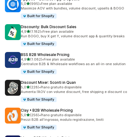
stelle su 5
5,0
(995)
•
Free plan available
995 recensioni totali
Maximize AOV with bundles, volume discount, upsells & BOGO
Built for Shopify
Discounty: Bulk Discount Sales
stelle su 5
4,9
(1.182)
•
Free plan available
1182 recensioni totali
Run BOGO, buy X get Y, volume discount app & quantity breaks
Built for Shopify
BSS B2B Wholesale Pricing
stelle su 5
4,9
(1.082)
•
Free plan available
1082 recensioni totali
Centralize B2B & Wholesale workflows as an all-in-one solution
Built for Shopify
Discount Mixer: Sconti in Quan
stelle su 5
5,0
(228)
•
Piano gratuito disponibile
228 recensioni totali
Aumenta l’AOV con volume discount, free shipping e discount co
Built for Shopify
Clay • B2B Wholesale Pricing
stelle su 5
5,0
(256)
•
Piano gratuito disponibile
256 recensioni totali
Prezzi B2B all'ingrosso, modulo registrazione, limiti
Built for Shopify