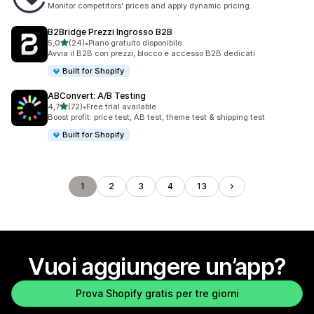
Monitor competitors' prices and apply dynamic pricing.
B2Bridge Prezzi Ingrosso B2B
stelle su 5
5,0
(24)
•
Piano gratuito disponibile
24 recensioni totali
Avvia il B2B con prezzi, blocco e accesso B2B dedicati
Built for Shopify
ABConvert: A/B Testing
stelle su 5
4,7
(72)
•
Free trial available
72 recensioni totali
Boost profit: price test, AB test, theme test & shipping test
Built for Shopify
1
2
3
4
13
Vuoi aggiungere un’app?
Prova Shopify gratis per tre giorni