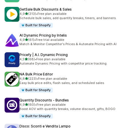
GetSale Bulk Discounts & Sales
stelle su 5
4,9
(313)
•
Free plan available
313 recensioni totali
Schedule bulk sales, add quantity breaks, timers, and banners.
Built for Shopify
AI Dynamic Pricing by Intelis
stelle su 5
4,9
(61)
•
Free trial available
61 recensioni totali
Match & Monitor Competitor's Prices & Automate Pricing with AI
Pricefy | A.I. Dynamic Pricing
stelle su 5
4,5
(68)
•
Free plan available
68 recensioni totali
Automate Dynamic Pricing with competitor price tracking.
NA Bulk Price Editor
stelle su 5
4,8
(223)
•
Free plan available
223 recensioni totali
Easy bulk price edits, flash sales, and scheduled sales
Built for Shopify
Quantity Discounts ‑ Bundles
stelle su 5
4,9
(60)
•
Free plan available
60 recensioni totali
Boost AOV with quantity breaks, volume discount, gifts, BOGO
Built for Shopify
Disco: Sconti e Vendita Lampo