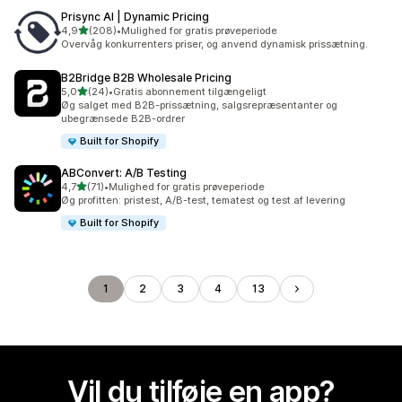
Prisync AI | Dynamic Pricing
ud af 5 stjerner
4,9
(208)
•
Mulighed for gratis prøveperiode
208 anmeldelser i alt
Overvåg konkurrenters priser, og anvend dynamisk prissætning.
B2Bridge B2B Wholesale Pricing
ud af 5 stjerner
5,0
(24)
•
Gratis abonnement tilgængeligt
24 anmeldelser i alt
Øg salget med B2B-prissætning, salgsrepræsentanter og
ubegrænsede B2B-ordrer
Built for Shopify
ABConvert: A/B Testing
ud af 5 stjerner
4,7
(71)
•
Mulighed for gratis prøveperiode
71 anmeldelser i alt
Øg profitten: pristest, A/B-test, tematest og test af levering
Built for Shopify
1
2
3
4
13
Vil du tilføje en app?