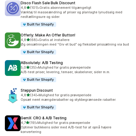
Disco Flash Sale Bulk Discount
ud af 5 stjerner
4,8
(101)
•
Gratis abonnement tilgængeligt
101 anmeldelser i alt
Værktøj til masseændring af priser og planlagte lynudsalg med
nedtællingsure og sider.
Built for Shopify
Offerly: Make An Offer Button!
ud af 5 stjerner
4,8
(68)
•
Gratis at installere
68 anmeldelser i alt
Øg omsætningen med “Giv et bud” og fleksibel prissætning via bud
Built for Shopify
ABsolutely: A/B Testing
ud af 5 stjerner
5,0
(35)
•
Mulighed for gratis prøveperiode
35 anmeldelser i alt
A/B-test priser, levering, temaer, skabeloner, sider m.m.
Built for Shopify
Steppun Discount
ud af 5 stjerner
4,8
(34)
•
Mulighed for gratis prøveperiode
34 anmeldelser i alt
Opsæt nemt mængderabatter og stykbegrænsede rabatter.
Built for Shopify
GemX: CRO & A/B Testing
ud af 5 stjerner
4,7
(19)
•
Mulighed for gratis prøveperiode
19 anmeldelser i alt
Optimer butikkens sider med A/B-test for at opnå højere
konvertering