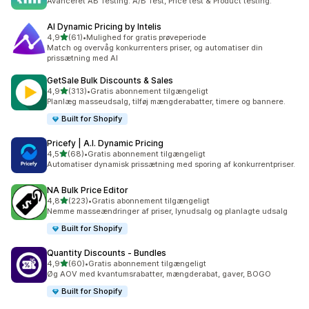
Avanceret AB Testing. A/B Test, Price test & Product testing.
AI Dynamic Pricing by Intelis
ud af 5 stjerner
4,9
(61)
•
Mulighed for gratis prøveperiode
61 anmeldelser i alt
Match og overvåg konkurrenters priser, og automatiser din
prissætning med AI
GetSale Bulk Discounts & Sales
ud af 5 stjerner
4,9
(313)
•
Gratis abonnement tilgængeligt
313 anmeldelser i alt
Planlæg masseudsalg, tilføj mængderabatter, timere og bannere.
Built for Shopify
Pricefy | A.I. Dynamic Pricing
ud af 5 stjerner
4,5
(68)
•
Gratis abonnement tilgængeligt
68 anmeldelser i alt
Automatiser dynamisk prissætning med sporing af konkurrentpriser.
NA Bulk Price Editor
ud af 5 stjerner
4,8
(223)
•
Gratis abonnement tilgængeligt
223 anmeldelser i alt
Nemme masseændringer af priser, lynudsalg og planlagte udsalg
Built for Shopify
Quantity Discounts ‑ Bundles
ud af 5 stjerner
4,9
(60)
•
Gratis abonnement tilgængeligt
60 anmeldelser i alt
Øg AOV med kvantumsrabatter, mængderabat, gaver, BOGO
Built for Shopify