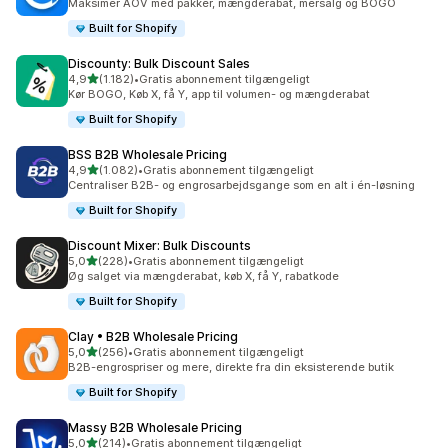
Maksimer AOV med pakker, mængderabat, mersalg og BOGO
Built for Shopify
Discounty: Bulk Discount Sales
ud af 5 stjerner
4,9
(1.182)
•
Gratis abonnement tilgængeligt
1182 anmeldelser i alt
Kør BOGO, Køb X, få Y, app til volumen- og mængderabat
Built for Shopify
BSS B2B Wholesale Pricing
ud af 5 stjerner
4,9
(1.082)
•
Gratis abonnement tilgængeligt
1082 anmeldelser i alt
Centraliser B2B- og engrosarbejdsgange som en alt i én-løsning
Built for Shopify
Discount Mixer: Bulk Discounts
ud af 5 stjerner
5,0
(228)
•
Gratis abonnement tilgængeligt
228 anmeldelser i alt
Øg salget via mængderabat, køb X, få Y, rabatkode
Built for Shopify
Clay • B2B Wholesale Pricing
ud af 5 stjerner
5,0
(256)
•
Gratis abonnement tilgængeligt
256 anmeldelser i alt
B2B-engrospriser og mere, direkte fra din eksisterende butik
Built for Shopify
Massy B2B Wholesale Pricing
ud af 5 stjerner
5,0
(214)
•
Gratis abonnement tilgængeligt