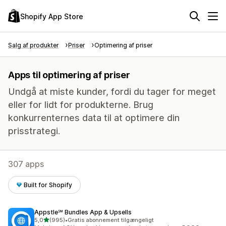
Shopify App Store
Salg af produkter
Priser
Optimering af priser
Apps til optimering af priser
Undgå at miste kunder, fordi du tager for meget
eller for lidt for produkterne. Brug
konkurrenternes data til at optimere din
prisstrategi.
307 apps
Built for Shopify
Appstle℠ Bundles App & Upsells
ud af 5 stjerner
5,0
(995)
•
Gratis abonnement tilgængeligt
995 anmeldelser i alt