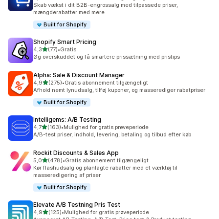
214 anmeldelser i alt
Skab vækst i dit B2B-engrossalg med tilpassede priser,
mængderabatter med mere
Built for Shopify
Shopify Smart Pricing
ud af 5 stjerner
4,3
(77)
•
Gratis
77 anmeldelser i alt
Øg overskuddet og få smartere prissætning med pristips
Alpha: Sale & Discount Manager
ud af 5 stjerner
4,9
(275)
•
Gratis abonnement tilgængeligt
275 anmeldelser i alt
Afhold nemt lynudsalg, tilføj kuponer, og masserediger rabatpriser
Built for Shopify
Intelligems: A/B Testing
ud af 5 stjerner
4,7
(163)
•
Mulighed for gratis prøveperiode
163 anmeldelser i alt
A/B-test priser, indhold, levering, betaling og tilbud efter køb
Rockit Discounts & Sales App
ud af 5 stjerner
5,0
(478)
•
Gratis abonnement tilgængeligt
478 anmeldelser i alt
Kør flashudsalg og planlagte rabatter med et værktøj til
masseredigering af priser
Built for Shopify
Elevate A/B Testning Pris Test
ud af 5 stjerner
4,9
(125)
•
Mulighed for gratis prøveperiode
125 anmeldelser i alt