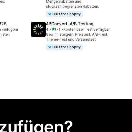
es.
Mengenrabatten und
stückzahlbegrenzten Rabatten.
Built for Shopify
B2B
ABConvert: A/B Testing
von 5 Sternen
n verfügbar
4,7
(71)
•
Kostenloser Test verfügbar
t
71 Rezensionen insgesamt
listen
Gewinn steigern: Preistest, A/B-Test,
Theme-Test und Versandtest
Built for Shopify
nzufügen?