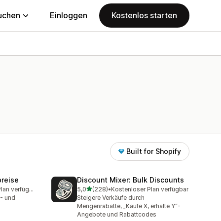
uchen
Einloggen
Kostenlos starten
Built for Shopify
reise
Discount Mixer: Bulk Discounts
von 5 Sternen
Kostenloser Plan verfügbar
5,0
(228)
•
Kostenloser Plan verfügbar
amt
228 Rezensionen insgesamt
- und
Steigere Verkäufe durch
Mengenrabatte, „Kaufe X, erhalte Y“-
Angebote und Rabattcodes