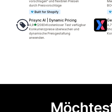
vorschlagen“ und flexiblen Preisen
Men
durch Preisvorschläge
BO
Built for Shopify
Prisync AI | Dynamic Pricing
Ge
von 5 Sternen
4,9
(208)
•
Kostenloser Test verfügbar
4,7
208 Rezensionen insgesamt
19 
Konkurrenzpreise überwachen und
Sho
dynamische Preisgestaltung
Kon
anwenden.
Möchtest