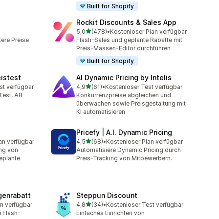
Built for Shopify
Rockit Discounts & Sales App
von 5 Sternen
5,0
(478)
•
Kostenloser Plan verfügbar
t
478 Rezensionen insgesamt
ere Preise
Flash-Sales und geplante Rabatte mit
Preis-Massen-Editor durchführen
Built for Shopify
eistest
AI Dynamic Pricing by Intelis
von 5 Sternen
st verfügbar
4,9
(61)
•
Kostenloser Test verfügbar
mt
61 Rezensionen insgesamt
Test, AB
Konkurrenzpreise abgleichen und
überwachen sowie Preisgestaltung mit
KI automatisieren
Pricefy | A.I. Dynamic Pricing
von 5 Sternen
an verfügbar
4,5
(68)
•
Kostenloser Plan verfügbar
mt
68 Rezensionen insgesamt
ng von
Automatisiere Dynamic Pricing durch
eplante
Preis-Tracking von Mitbewerbern.
genrabatt
Steppun Discount
von 5 Sternen
n verfügbar
4,8
(34)
•
Kostenloser Test verfügbar
t
34 Rezensionen insgesamt
e Flash-
Einfaches Einrichten von