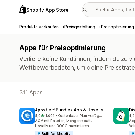
Shopify App Store
Produkte verkaufen
Preisgestaltung
Preisoptimierung
Apps für Preisoptimierung
Verliere keine Kund:innen, indem du zu v
Wettbewerbsdaten, um deine Preisstrateg
311 Apps
Appstle℠ Bundles App & Upsells
Di
von 5 Sternen
5,0
(1.001)
•
Kostenloser Plan verfügbar
4,9
1001 Rezensionen insgesamt
118
AOV mit Paketen, Mengenrabatt,
App
Upsells und BOGO maximieren
Vol
Built for Shopify