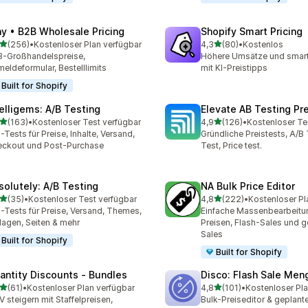
ay • B2B Wholesale Pricing
Shopify Smart Pricing
von 5 Sternen
von 5 Sternen
(256)
•
Kostenloser Plan verfügbar
4,3
(80)
•
Kostenlos
 Rezensionen insgesamt
80 Rezensionen insgesam
-Großhandelspreise,
Höhere Umsätze und smart
eldeformular, Bestelllimits
mit KI-Preistipps
Built for Shopify
telligems: A/B Testing
Elevate AB Testing Pr
von 5 Sternen
von 5 Sternen
(163)
•
Kostenloser Test verfügbar
4,9
(126)
•
Kostenloser Te
 Rezensionen insgesamt
126 Rezensionen insgesa
-Tests für Preise, Inhalte, Versand,
Gründliche Preistests, A/B 
ckout und Post-Purchase
Test, Price test.
solutely: A/B Testing
NA Bulk Price Editor
von 5 Sternen
von 5 Sternen
(35)
•
Kostenloser Test verfügbar
4,8
(222)
•
Kostenloser Pl
Rezensionen insgesamt
222 Rezensionen insgesa
-Tests für Preise, Versand, Themes,
Einfache Massenbearbeitu
lagen, Seiten & mehr
Preisen, Flash-Sales und g
Sales
Built for Shopify
Built for Shopify
antity Discounts ‑ Bundles
Disco: Flash Sale Men
von 5 Sternen
von 5 Sternen
(61)
•
Kostenloser Plan verfügbar
4,8
(101)
•
Kostenloser Pla
Rezensionen insgesamt
101 Rezensionen insgesam
 steigern mit Staffelpreisen,
Bulk-Preiseditor & geplant