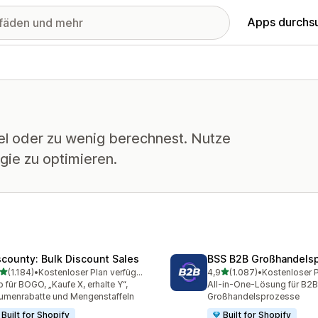
Apps durchs
iel oder zu wenig berechnest. Nutze
ie zu optimieren.
scounty: Bulk Discount Sales
BSS B2B Großhandelsp
von 5 Sternen
von 5 Sternen
(1.184)
•
Kostenloser Plan verfügbar
4,9
(1.087)
•
4 Rezensionen insgesamt
1087 Rezensionen insges
 für BOGO, „Kaufe X, erhalte Y“,
All-in-One-Lösung für B2B
umenrabatte und Mengenstaffeln
Großhandelsprozesse
Built for Shopify
Built for Shopify