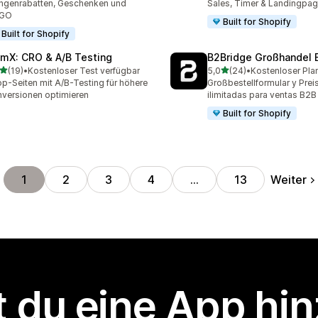
genrabatten, Geschenken und
Sales, Timer & Landingpag
GO
Built for Shopify
Built for Shopify
mX: CRO & A/B Testing
B2Bridge Großhandel 
von 5 Sternen
von 5 Sternen
(19)
•
Kostenloser Test verfügbar
5,0
(24)
•
Kostenloser Pla
Rezensionen insgesamt
24 Rezensionen insgesam
p-Seiten mit A/B-Testing für höhere
Großbestellformular y Preis
versionen optimieren
ilimitadas para ventas B2B
Built for Shopify
Weiter
1
2
3
4
…
13
 du eine App hi