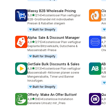
Massy B2B Wholesale Pricing
Cl
von 5 Sternen
5,0
(214)
•
Kostenloser Plan verfügbar
5,0
214 Rezensionen insgesamt
256
B2B-Großhandel mit individuellen
B2B
Preisen & Rabatten steigern
Anm
Built for Shopify
Alpha: Sale & Discount Manager
In
von 5 Sternen
4,9
(275)
•
Kostenloser Plan verfügbar
4,7
275 Rezensionen insgesamt
163
Geplante Blitzverkäufe, Gutscheine &
A/B
Massenrabatt-Preise
Che
Built for Shopify
GetSale Bulk Discounts & Sales
AB
von 5 Sternen
4,9
(313)
•
Kostenloser Plan verfügbar
5,0
313 Rezensionen insgesamt
35 
Massenrabatt-Aktionen planen sowie
A/B
Mengenrabatte, Timer und Banner
Vor
hinzufügen.
Built for Shopify
Offerly: Make An Offer Button!
Qu
von 5 Sternen
4,8
(68)
•
Kostenlose Installation
4,9
68 Rezensionen insgesamt
61 
Generiere Umsatz mit „Preis
AOV