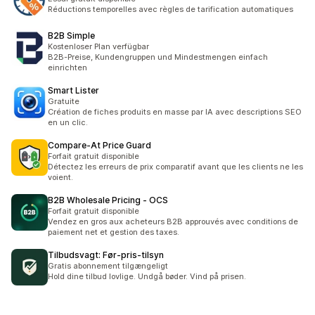
Réductions temporelles avec règles de tarification automatiques
B2B Simple
Kostenloser Plan verfügbar
B2B-Preise, Kundengruppen und Mindestmengen einfach
einrichten
Smart Lister
Gratuite
Création de fiches produits en masse par IA avec descriptions SEO
en un clic.
Compare‑At Price Guard
Forfait gratuit disponible
Détectez les erreurs de prix comparatif avant que les clients ne les
voient.
B2B Wholesale Pricing ‑ OCS
Forfait gratuit disponible
Vendez en gros aux acheteurs B2B approuvés avec conditions de
paiement net et gestion des taxes.
Tilbudsvagt: Før‑pris‑tilsyn
Gratis abonnement tilgængeligt
Hold dine tilbud lovlige. Undgå bøder. Vind på prisen.