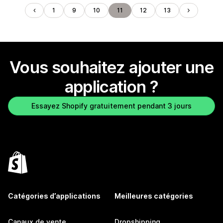
1
9
10
11
12
13
Vous souhaitez ajouter une
application ?
Essayez Shopify gratuitement pendant 3 jours
Catégories d’applications
Meilleures catégories
Canaux de vente
Dropshipping