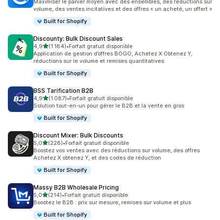
Maximiser le panier moyen avec des ensembles, des réductions sur
volume, des ventes incitatives et des offres « un acheté, un offert »
Built for Shopify
Discounty: Bulk Discount Sales
étoile(s) sur 5
4,9
(1 184)
•
Forfait gratuit disponible
1184 avis au total
Application de gestion d’offres BOGO, Achetez X Obtenez Y,
réductions sur le volume et remises quantitatives
Built for Shopify
BSS Tarification B2B
étoile(s) sur 5
4,9
(1 087)
•
Forfait gratuit disponible
1087 avis au total
Solution tout-en-un pour gérer le B2B et la vente en gros
Built for Shopify
Discount Mixer: Bulk Discounts
étoile(s) sur 5
5,0
(228)
•
Forfait gratuit disponible
228 avis au total
Boostez vos ventes avec des réductions sur volume, des offres
Achetez X obtenez Y, et des codes de réduction
Built for Shopify
Massy B2B Wholesale Pricing
étoile(s) sur 5
5,0
(214)
•
Forfait gratuit disponible
214 avis au total
Boostez le B2B : prix sur mesure, remises sur volume et plus
Built for Shopify