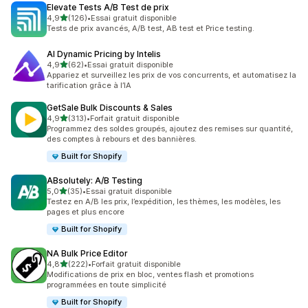
Elevate Tests A/B Test de prix
étoile(s) sur 5
4,9
(126)
•
Essai gratuit disponible
126 avis au total
Tests de prix avancés, A/B test, AB test et Price testing.
AI Dynamic Pricing by Intelis
étoile(s) sur 5
4,9
(62)
•
Essai gratuit disponible
62 avis au total
Appariez et surveillez les prix de vos concurrents, et automatisez la
tarification grâce à l’IA
GetSale Bulk Discounts & Sales
étoile(s) sur 5
4,9
(313)
•
Forfait gratuit disponible
313 avis au total
Programmez des soldes groupés, ajoutez des remises sur quantité,
des comptes à rebours et des bannières.
Built for Shopify
ABsolutely: A/B Testing
étoile(s) sur 5
5,0
(35)
•
Essai gratuit disponible
35 avis au total
Testez en A/B les prix, l’expédition, les thèmes, les modèles, les
pages et plus encore
Built for Shopify
NA Bulk Price Editor
étoile(s) sur 5
4,8
(222)
•
Forfait gratuit disponible
222 avis au total
Modifications de prix en bloc, ventes flash et promotions
programmées en toute simplicité
Built for Shopify