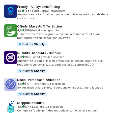
Pricefy | A.I. Dynamic Pricing
étoile(s) sur 5
4,5
(68)
•
Forfait gratuit disponible
68 avis au total
Automatisez la tarification dynamique grâce au suivi des prix de la
concurrence.
Offerly: Make An Offer Button!
étoile(s) sur 5
4,8
(68)
•
Installation gratuite
68 avis au total
Générez des revenus grâce à l’option Faire une offre et à une
tarification flexible basée sur les offres
Built for Shopify
Quantity Discounts ‑ Bundles
étoile(s) sur 5
4,9
(61)
•
Forfait gratuit disponible
61 avis au total
Augmentez le panier moyen grâce aux paliers de quantité, aux
réductions sur volume, aux cadeaux et aux offres BOGO
Built for Shopify
Disco : vente flash, réduction
étoile(s) sur 5
4,8
(101)
•
Forfait gratuit disponible
101 avis au total
Soldes flash programmés, réductions en masse, timers & pages
Built for Shopify
Steppun Discount
étoile(s) sur 5
4,8
(34)
•
Essai gratuit disponible
34 avis au total
Configurez facilement des réductions sur le volume et des