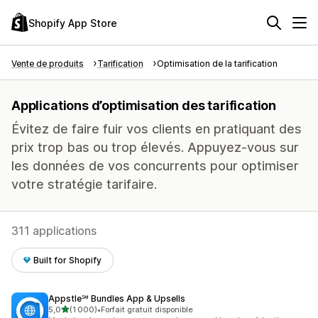
Shopify App Store
Vente de produits
Tarification
Optimisation de la tarification
Applications d’optimisation des tarification
Évitez de faire fuir vos clients en pratiquant des
prix trop bas ou trop élevés. Appuyez-vous sur
les données de vos concurrents pour optimiser
votre stratégie tarifaire.
311 applications
Built for Shopify
Appstle℠ Bundles App & Upsells
étoile(s) sur 5
5,0
(1 000)
•
Forfait gratuit disponible
1000 avis au total