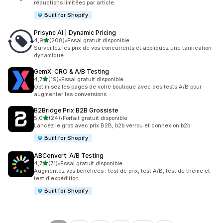
réductions limitées par article.
Built for Shopify
Prisync AI | Dynamic Pricing
étoile(s) sur 5
4,9
(208)
•
Essai gratuit disponible
208 avis au total
Surveillez les prix de vos concurrents et appliquez une tarification
dynamique.
GemX: CRO & A/B Testing
étoile(s) sur 5
4,7
(19)
•
Essai gratuit disponible
19 avis au total
Optimisez les pages de votre boutique avec des tests A/B pour
augmenter les conversions
B2Bridge Prix B2B Grossiste
étoile(s) sur 5
5,0
(24)
•
Forfait gratuit disponible
24 avis au total
Lancez le gros avec prix B2B, b2b verrou et connexion b2b
Built for Shopify
ABConvert: A/B Testing
étoile(s) sur 5
4,7
(71)
•
Essai gratuit disponible
71 avis au total
Augmentez vos bénéfices : test de prix, test A/B, test de thème et
test d'expédition
Built for Shopify