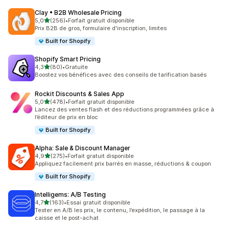
Clay • B2B Wholesale Pricing
étoile(s) sur 5
5,0
(256)
•
Forfait gratuit disponible
256 avis au total
Prix B2B de gros, formulaire d'inscription, limites
Built for Shopify
Shopify Smart Pricing
étoile(s) sur 5
4,3
(80)
•
Gratuite
80 avis au total
Boostez vos bénéfices avec des conseils de tarification basés
Rockit Discounts & Sales App
étoile(s) sur 5
5,0
(478)
•
Forfait gratuit disponible
478 avis au total
Lancez des ventes flash et des réductions programmées grâce à
l’éditeur de prix en bloc
Built for Shopify
Alpha: Sale & Discount Manager
étoile(s) sur 5
4,9
(275)
•
Forfait gratuit disponible
275 avis au total
Appliquez facilement prix barrés en masse, réductions & coupon
Built for Shopify
Intelligems: A/B Testing
étoile(s) sur 5
4,7
(163)
•
Essai gratuit disponible
163 avis au total
Tester en A/B les prix, le contenu, l’expédition, le passage à la
caisse et le post-achat