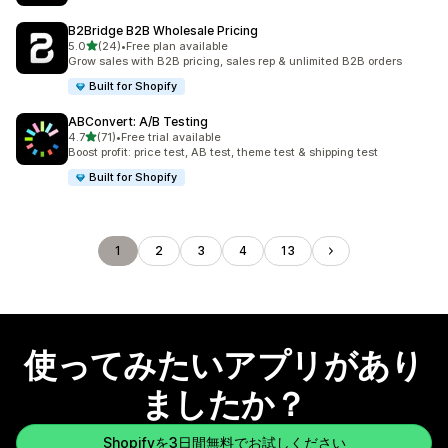
B2Bridge B2B Wholesale Pricing
5つ星中
5.0
(24)
•
Free plan available
合計レビュー数：24件
Grow sales with B2B pricing, sales rep & unlimited B2B orders
Built for Shopify
ABConvert: A/B Testing
5つ星中
4.7
(71)
•
Free trial available
合計レビュー数：71件
Boost profit: price test, AB test, theme test & shipping test
Built for Shopify
1
2
3
4
13
使ってみたいアプリがあり
ましたか？
Shopifyを3日間無料でお試しください