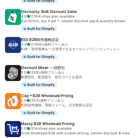
Built for Shopify
Discounty: Bulk Discount Sales
5つ星中
4.9
(1,184)
•
Free plan available
合計レビュー数：1184件
Run BOGO, buy X get Y, volume discount app & quantity breaks
Built for Shopify
BSS B2B卸売価格設定
5つ星中
4.9
(1,088)
•
無料プランあり
合計レビュー数：1088件
B2B・卸売業務を一元管理できるオールインワンソリューション
Built for Shopify
Discount Mixer: 一括割引
5つ星中
5.0
(228)
•
無料プランあり
合計レビュー数：228件
数量割引、配送割引、割引コードを提供
Built for Shopify
Clay • B2B Wholesale Pricing
5つ星中
5.0
(257)
•
無料プランあり
合計レビュー数：257件
B2B卸売価格、登録フォーム、注文制限を設定
Built for Shopify
Massy B2B Wholesale Pricing
5つ星中
5.0
(214)
•
Free plan available
合計レビュー数：214件
Grow wholesale B2B with custom pricing, volume discount & more