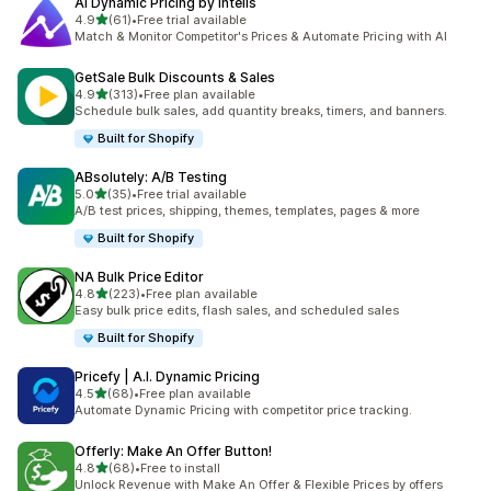
AI Dynamic Pricing by Intelis
5つ星中
4.9
(61)
•
Free trial available
合計レビュー数：61件
Match & Monitor Competitor's Prices & Automate Pricing with AI
GetSale Bulk Discounts & Sales
5つ星中
4.9
(313)
•
Free plan available
合計レビュー数：313件
Schedule bulk sales, add quantity breaks, timers, and banners.
Built for Shopify
ABsolutely: A/B Testing
5つ星中
5.0
(35)
•
Free trial available
合計レビュー数：35件
A/B test prices, shipping, themes, templates, pages & more
Built for Shopify
NA Bulk Price Editor
5つ星中
4.8
(223)
•
Free plan available
合計レビュー数：223件
Easy bulk price edits, flash sales, and scheduled sales
Built for Shopify
Pricefy | A.I. Dynamic Pricing
5つ星中
4.5
(68)
•
Free plan available
合計レビュー数：68件
Automate Dynamic Pricing with competitor price tracking.
Offerly: Make An Offer Button!
5つ星中
4.8
(68)
•
Free to install
合計レビュー数：68件
Unlock Revenue with Make An Offer & Flexible Prices by offers