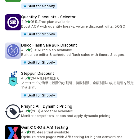
Built for Shopify
Quantity Discounts ‑ Selector
5つ星中
4.9
(61)
•
Free plan available
合計レビュー数：61件
Boost AOV with quantity breaks, volume discount, gifts, BOGO
Built for Shopify
Disco Flash Sale Bulk Discount
5つ星中
4.8
(101)
•
Free plan available
合計レビュー数：101件
Bulk price editor & scheduled flash sales with timers & pages.
Built for Shopify
Steppun Discount
5つ星中
4.8
(34)
•
無料体験あり
合計レビュー数：34件
ノーコードで簡単に段階的な割引、個数制限、金額制限のある割引を設定
できます。
Built for Shopify
Prisync AI | Dynamic Pricing
5つ星中
4.9
(208)
•
Free trial available
合計レビュー数：208件
Monitor competitors' prices and apply dynamic pricing.
GemX: CRO & A/B Testing
5つ星中
4.7
(19)
•
Free trial available
合計レビュー数：19件
Optimize store pages with A/B testing for higher conversions