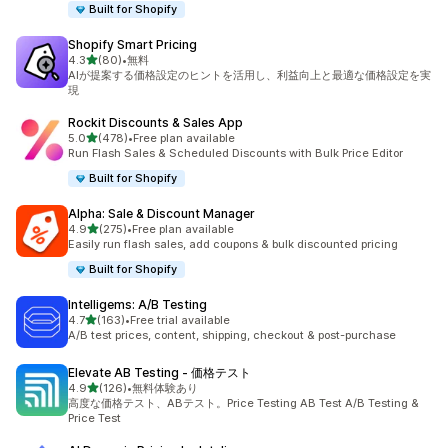
Built for Shopify
Shopify Smart Pricing
5つ星中
4.3
(80)
•
無料
合計レビュー数：80件
AIが提案する価格設定のヒントを活用し、利益向上と最適な価格設定を実
現
Rockit Discounts & Sales App
5つ星中
5.0
(478)
•
Free plan available
合計レビュー数：478件
Run Flash Sales & Scheduled Discounts with Bulk Price Editor
Built for Shopify
Alpha: Sale & Discount Manager
5つ星中
4.9
(275)
•
Free plan available
合計レビュー数：275件
Easily run flash sales, add coupons & bulk discounted pricing
Built for Shopify
Intelligems: A/B Testing
5つ星中
4.7
(163)
•
Free trial available
合計レビュー数：163件
A/B test prices, content, shipping, checkout & post-purchase
Elevate AB Testing ‑ 価格テスト
5つ星中
4.9
(126)
•
無料体験あり
合計レビュー数：126件
高度な価格テスト、ABテスト。Price Testing AB Test A/B Testing &
Price Test