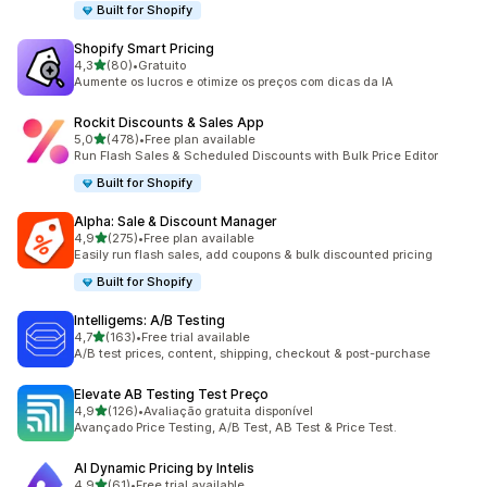
Built for Shopify
Shopify Smart Pricing
de 5 estrelas
4,3
(80)
•
Gratuito
80 total de avaliações
Aumente os lucros e otimize os preços com dicas da IA
Rockit Discounts & Sales App
de 5 estrelas
5,0
(478)
•
Free plan available
478 total de avaliações
Run Flash Sales & Scheduled Discounts with Bulk Price Editor
Built for Shopify
Alpha: Sale & Discount Manager
de 5 estrelas
4,9
(275)
•
Free plan available
275 total de avaliações
Easily run flash sales, add coupons & bulk discounted pricing
Built for Shopify
Intelligems: A/B Testing
de 5 estrelas
4,7
(163)
•
Free trial available
163 total de avaliações
A/B test prices, content, shipping, checkout & post-purchase
Elevate AB Testing Test Preço
de 5 estrelas
4,9
(126)
•
Avaliação gratuita disponível
126 total de avaliações
Avançado Price Testing, A/B Test, AB Test & Price Test.
AI Dynamic Pricing by Intelis
de 5 estrelas
4,9
(61)
•
Free trial available