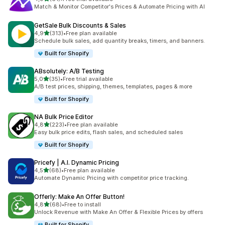
61 total de avaliações
Match & Monitor Competitor's Prices & Automate Pricing with AI
GetSale Bulk Discounts & Sales
de 5 estrelas
4,9
(313)
•
Free plan available
313 total de avaliações
Schedule bulk sales, add quantity breaks, timers, and banners.
Built for Shopify
ABsolutely: A/B Testing
de 5 estrelas
5,0
(35)
•
Free trial available
35 total de avaliações
A/B test prices, shipping, themes, templates, pages & more
Built for Shopify
NA Bulk Price Editor
de 5 estrelas
4,8
(223)
•
Free plan available
223 total de avaliações
Easy bulk price edits, flash sales, and scheduled sales
Built for Shopify
Pricefy | A.I. Dynamic Pricing
de 5 estrelas
4,5
(68)
•
Free plan available
68 total de avaliações
Automate Dynamic Pricing with competitor price tracking.
Offerly: Make An Offer Button!
de 5 estrelas
4,8
(68)
•
Free to install
68 total de avaliações
Unlock Revenue with Make An Offer & Flexible Prices by offers
Built for Shopify