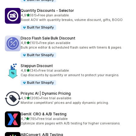
Quantity Discounts ‑ Selector
de 5 estrelas
4,9
(61)
•
Free plan available
61 total de avaliações
Boost AOV with quantity breaks, volume discount, gifts, BOGO
Built for Shopify
Disco Flash Sale Bulk Discount
de 5 estrelas
4,8
(101)
•
Free plan available
101 total de avaliações
Bulk price editor & scheduled flash sales with timers & pages.
Built for Shopify
Steppun Discount
de 5 estrelas
4,8
(34)
•
Free trial available
34 total de avaliações
Cap discounts by quantity or amount to protect your margins.
Built for Shopify
Prisync AI | Dynamic Pricing
de 5 estrelas
4,9
(208)
•
Free trial available
208 total de avaliações
Monitor competitors' prices and apply dynamic pricing.
GemX: CRO & A/B Testing
de 5 estrelas
4,7
(19)
•
Free trial available
19 total de avaliações
Optimize store pages with A/B testing for higher conversions
ABConvert: A/B Testing