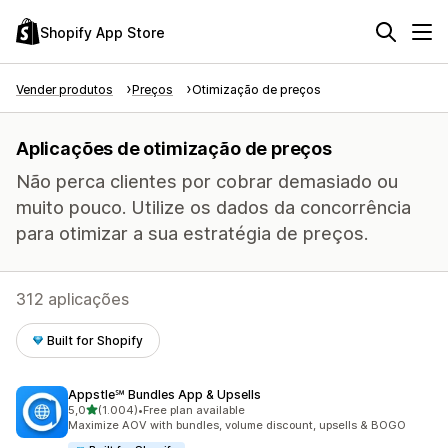
Shopify App Store
Vender produtos
Preços
Otimização de preços
Aplicações de otimização de preços
Não perca clientes por cobrar demasiado ou
muito pouco. Utilize os dados da concorrência
para otimizar a sua estratégia de preços.
312 aplicações
Built for Shopify
Appstle℠ Bundles App & Upsells
de 5 estrelas
5,0
(1.004)
•
Free plan available
1004 total de avaliações
Maximize AOV with bundles, volume discount, upsells & BOGO