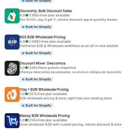
Built for Shopify
Discounty: Bulk Discount Sales
de 5 estrelas
4,9
(1.186)
•
Free plan available
1186 total de avaliações
Run BOGO, buy X get Y, volume discount app & quantity breaks
Built for Shopify
BSS B2B Wholesale Pricing
de 5 estrelas
4,9
(1.088)
•
Free plan available
1088 total de avaliações
Centralize B2B & Wholesale workflows as an all-in-one solution
Built for Shopify
Discount Mixer: Descontos
de 5 estrelas
5,0
(228)
•
Plano gratuito disponível
228 total de avaliações
Ofereça descontos escalonados, no envio e códigos de desconto
Built for Shopify
Clay • B2B Wholesale Pricing
de 5 estrelas
5,0
(257)
•
Free plan available
257 total de avaliações
B2B wholesale pricing & more, right from your existing store
Built for Shopify
Massy B2B Wholesale Pricing
de 5 estrelas
5,0
(214)
•
Free plan available
214 total de avaliações
Grow wholesale B2B with custom pricing, volume discount & more