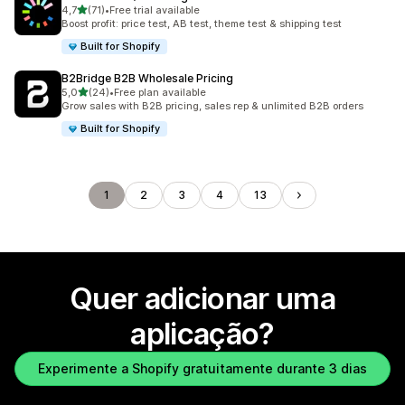
de 5 estrelas
4,7
(71)
•
Free trial available
71 total de avaliações
Boost profit: price test, AB test, theme test & shipping test
Built for Shopify
B2Bridge B2B Wholesale Pricing
de 5 estrelas
5,0
(24)
•
Free plan available
24 total de avaliações
Grow sales with B2B pricing, sales rep & unlimited B2B orders
Built for Shopify
1
2
3
4
13
Quer adicionar uma
aplicação?
Experimente a Shopify gratuitamente durante 3 dias