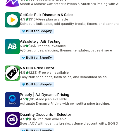
ทั้งหมด 62 รีวิว
Match & Monitor Competitor's Prices & Automate Pricing with AI
GetSale Bulk Discounts & Sales
เต็ม 5 ดาว
4.9
(313)
•
Free plan available
ทั้งหมด 313 รีวิว
Schedule bulk sales, add quantity breaks, timers, and banners.
Built for Shopify
ABsolutely: A/B Testing
เต็ม 5 ดาว
5.0
(35)
•
Free trial available
ทั้งหมด 35 รีวิว
A/B test prices, shipping, themes, templates, pages & more
Built for Shopify
NA Bulk Price Editor
เต็ม 5 ดาว
4.8
(223)
•
Free plan available
ทั้งหมด 223 รีวิว
Easy bulk price edits, flash sales, and scheduled sales
Built for Shopify
Pricefy | A.I. Dynamic Pricing
เต็ม 5 ดาว
4.5
(68)
•
Free plan available
ทั้งหมด 68 รีวิว
Automate Dynamic Pricing with competitor price tracking.
Quantity Discounts ‑ Selector
เต็ม 5 ดาว
4.9
(61)
•
Free plan available
ทั้งหมด 61 รีวิว
Boost AOV with quantity breaks, volume discount, gifts, BOGO
Built for Shopify