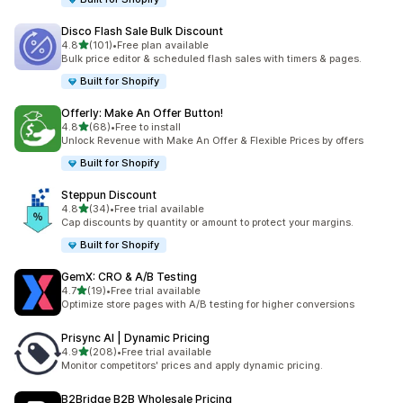
Disco Flash Sale Bulk Discount
เต็ม 5 ดาว
4.8
(101)
•
Free plan available
ทั้งหมด 101 รีวิว
Bulk price editor & scheduled flash sales with timers & pages.
Built for Shopify
Offerly: Make An Offer Button!
เต็ม 5 ดาว
4.8
(68)
•
Free to install
ทั้งหมด 68 รีวิว
Unlock Revenue with Make An Offer & Flexible Prices by offers
Built for Shopify
Steppun Discount
เต็ม 5 ดาว
4.8
(34)
•
Free trial available
ทั้งหมด 34 รีวิว
Cap discounts by quantity or amount to protect your margins.
Built for Shopify
GemX: CRO & A/B Testing
เต็ม 5 ดาว
4.7
(19)
•
Free trial available
ทั้งหมด 19 รีวิว
Optimize store pages with A/B testing for higher conversions
Prisync AI | Dynamic Pricing
เต็ม 5 ดาว
4.9
(208)
•
Free trial available
ทั้งหมด 208 รีวิว
Monitor competitors' prices and apply dynamic pricing.
B2Bridge B2B Wholesale Pricing