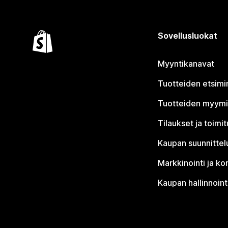
Sovellusluokat
Myyntikanavat
Tuotteiden etsimi
Tuotteiden myym
Tilaukset ja toimi
Kaupan suunnittel
Markkinointi ja ko
Kaupan hallinnoint