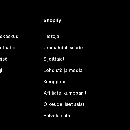
Shopify
jekeskus
Tietoja
ntaatio
Uramahdollisuudet
eisö
Sijoittajat
i
Lehdistö ja media
Kumppanit
Affiliate-kumppanit
Oikeudelliset asiat
Palvelun tila