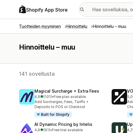
Shopify App Store
Tuotteiden myyminen
Hinnoittelu
Hinnoittelu – muu
Hinnoittelu – muu
141 sovellusta
Magical Surcharge + Extra Fees
VO
/ 5 tähteä
4,9
(101)
•
Free plan available
5,0
101 arvostelua yhteensä
56 
Add Surcharges, Fees, Tariffs +
Add
Deposits to POS or Checkout
Che
Built for Shopify
AI Dynamic Pricing by Intelis
Up
/ 5 tähteä
4,9
(61)
•
Free trial available
4,7
61 arvostelua yhteensä
163