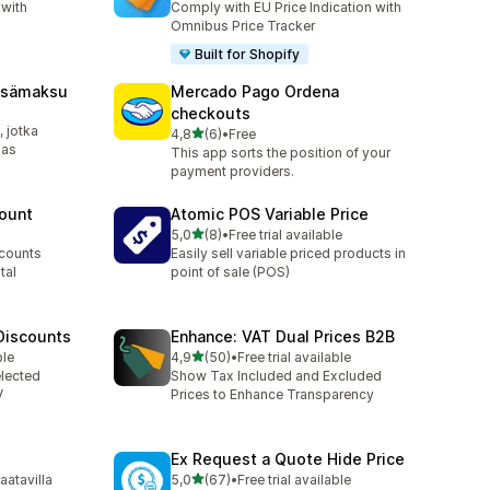
 with
Comply with EU Price Indication with
Omnibus Price Tracker
Built for Shopify
isämaksu
Mercado Pago Ordena
checkouts
 jotka
/ 5 tähteä
4,8
(6)
•
Free
6 arvostelua yhteensä
 as
This app sorts the position of your
payment providers.
count
Atomic POS Variable Price
/ 5 tähteä
5,0
(8)
•
Free trial available
8 arvostelua yhteensä
scounts
Easily sell variable priced products in
tal
point of sale (POS)
Discounts
Enhance: VAT Dual Prices B2B
/ 5 tähteä
ble
4,9
(50)
•
Free trial available
50 arvostelua yhteensä
elected
Show Tax Included and Excluded
V
Prices to Enhance Transparency
Ex Request a Quote Hide Price
/ 5 tähteä
aatavilla
5,0
(67)
•
Free trial available
67 arvostelua yhteensä