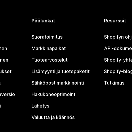
Pääluokat
Resurssit
Suoratoimitus
Shopifyn oh
nen
Markkinapaikat
API-dokume
inen
Tuotearvostelut
Shopify-yht
tukset
Lisämyynti ja tuotepaketit
Shopify-blog
u
Sähköpostimarkkinointi
Tutkimus
nversio
Hakukoneoptimointi
i
Lähetys
Valuutta ja käännös