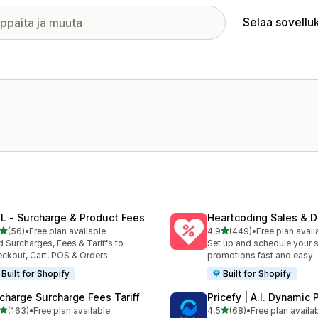
Selaa sovellu
L ‑ Surcharge & Product Fees
Heartcoding Sales & D
/ 5 tähteä
/ 5 tähteä
(56)
•
Free plan available
4,9
(449)
•
Free plan avail
arvostelua yhteensä
449 arvostelua yhteensä
 Surcharges, Fees & Tariffs to
Set up and schedule your s
ckout, Cart, POS & Orders
promotions fast and easy
Built for Shopify
Built for Shopify
charge Surcharge Fees Tariff
Pricefy | A.I. Dynamic 
/ 5 tähteä
/ 5 tähteä
(163)
•
Free plan available
4,5
(68)
•
Free plan availa
 arvostelua yhteensä
68 arvostelua yhteensä