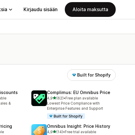
ksia
Kirjaudu sisään
Aloita maksutta
Built for Shopify
iscounts
Complimus: EU Omnibus Price
/ 5 tähteä
able
4,9
(62)
•
Free plan available
62 arvostelua yhteensä
ales &
Lowest Price Compliance with
Enterprise Features and Support
Built for Shopify
Pricing
Omnibus Insight: Price History
/ 5 tähteä
ble
4,9
(14)
•
Free trial available
14 arvostelua yhteensä