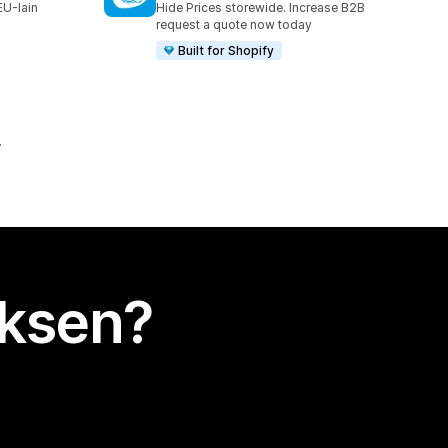
EU-lain
Hide Prices storewide. Increase B2B
request a quote now today
Built for Shopify
uksen?