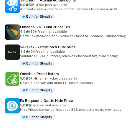
Singleton | Advanced Discounts
/ 5 tähteä
5,0
(36)
•
Free plan available
36 arvostelua yhteensä
Automatic discounts for selected customers to increase AOV
Built for Shopify
Enhance: VAT Dual Prices B2B
/ 5 tähteä
4,9
(50)
•
Free trial available
50 arvostelua yhteensä
Show Tax Included and Excluded Prices to Enhance Transparency
VAT/Tax Exemption & Dual price
/ 5 tähteä
4,6
(9)
•
Free trial available
9 arvostelua yhteensä
Validate EU VAT numbers, removes checkout tax, dual display
Built for Shopify
Omnibus Price History
/ 5 tähteä
5,0
(4)
•
Ilmainen kokeilu saatavilla
4 arvostelua yhteensä
Näytä 30 päivän alin hinta EU-lain mukaisesti
Built for Shopify
Ex Request a Quote Hide Price
/ 5 tähteä
5,0
(67)
•
Free trial available
67 arvostelua yhteensä
Hide Prices storewide. Increase B2B request a quote now today
Built for Shopify