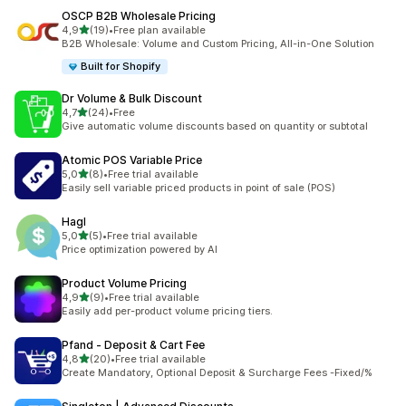
OSCP B2B Wholesale Pricing
/ 5 tähteä
4,9
(19)
•
Free plan available
19 arvostelua yhteensä
B2B Wholesale: Volume and Custom Pricing, All-in-One Solution
Built for Shopify
Dr Volume & Bulk Discount
/ 5 tähteä
4,7
(24)
•
Free
24 arvostelua yhteensä
Give automatic volume discounts based on quantity or subtotal
Atomic POS Variable Price
/ 5 tähteä
5,0
(8)
•
Free trial available
8 arvostelua yhteensä
Easily sell variable priced products in point of sale (POS)
Hagl
/ 5 tähteä
5,0
(5)
•
Free trial available
5 arvostelua yhteensä
Price optimization powered by AI
Product Volume Pricing
/ 5 tähteä
4,9
(9)
•
Free trial available
9 arvostelua yhteensä
Easily add per-product volume pricing tiers.
Pfand ‑ Deposit & Cart Fee
/ 5 tähteä
4,8
(20)
•
Free trial available
20 arvostelua yhteensä
Create Mandatory, Optional Deposit & Surcharge Fees -Fixed/%