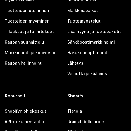
Tuotteiden etsiminen
Markkinapaikat
Tuotteiden myyminen
Tuotearvostelut
Tilaukset ja toimitukset
Lisämyynti ja tuotepaketit
Kaupan suunnittelu
Sähköpostimarkkinointi
Markkinointi ja konversio
Hakukoneoptimointi
Kaupan hallinnointi
Lähetys
Valuutta ja käännös
Resurssit
Shopify
Shopifyn ohjekeskus
Tietoja
API-dokumentaatio
Uramahdollisuudet