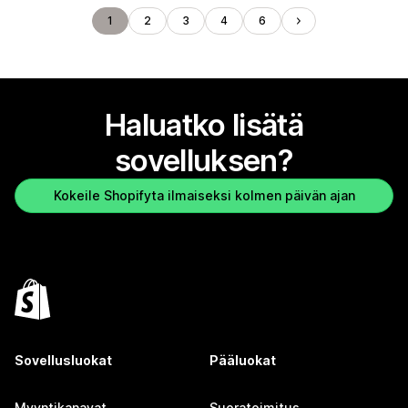
1
2
3
4
6
Haluatko lisätä
sovelluksen?
Kokeile Shopifyta ilmaiseksi kolmen päivän ajan
Sovellusluokat
Pääluokat
Myyntikanavat
Suoratoimitus