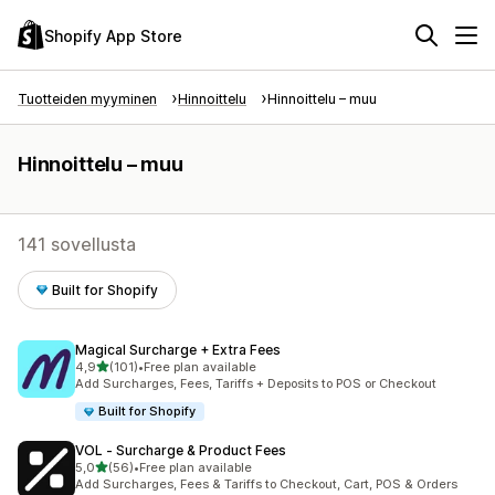
Shopify App Store
Tuotteiden myyminen
Hinnoittelu
Hinnoittelu – muu
Hinnoittelu – muu
141 sovellusta
Built for Shopify
Magical Surcharge + Extra Fees
/ 5 tähteä
4,9
(101)
•
Free plan available
101 arvostelua yhteensä
Add Surcharges, Fees, Tariffs + Deposits to POS or Checkout
Built for Shopify
VOL ‑ Surcharge & Product Fees
/ 5 tähteä
5,0
(56)
•
Free plan available
56 arvostelua yhteensä
Add Surcharges, Fees & Tariffs to Checkout, Cart, POS & Orders