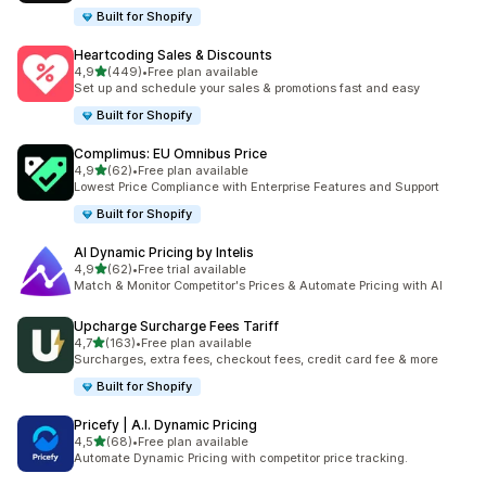
Built for Shopify
Heartcoding Sales & Discounts
/ 5 tähteä
4,9
(449)
•
Free plan available
449 arvostelua yhteensä
Set up and schedule your sales & promotions fast and easy
Built for Shopify
Complimus: EU Omnibus Price
/ 5 tähteä
4,9
(62)
•
Free plan available
62 arvostelua yhteensä
Lowest Price Compliance with Enterprise Features and Support
Built for Shopify
AI Dynamic Pricing by Intelis
/ 5 tähteä
4,9
(62)
•
Free trial available
62 arvostelua yhteensä
Match & Monitor Competitor's Prices & Automate Pricing with AI
Upcharge Surcharge Fees Tariff
/ 5 tähteä
4,7
(163)
•
Free plan available
163 arvostelua yhteensä
Surcharges, extra fees, checkout fees, credit card fee & more
Built for Shopify
Pricefy | A.I. Dynamic Pricing
/ 5 tähteä
4,5
(68)
•
Free plan available
68 arvostelua yhteensä
Automate Dynamic Pricing with competitor price tracking.