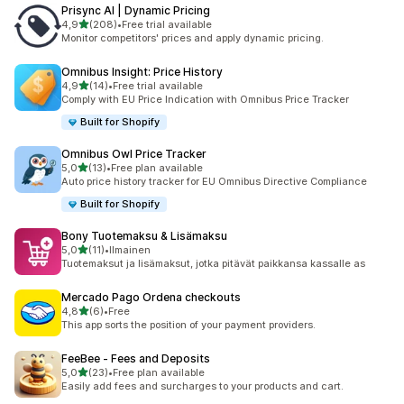
Prisync AI | Dynamic Pricing
/ 5 tähteä
4,9
(208)
•
Free trial available
208 arvostelua yhteensä
Monitor competitors' prices and apply dynamic pricing.
Omnibus Insight: Price History
/ 5 tähteä
4,9
(14)
•
Free trial available
14 arvostelua yhteensä
Comply with EU Price Indication with Omnibus Price Tracker
Built for Shopify
Omnibus Owl Price Tracker
/ 5 tähteä
5,0
(13)
•
Free plan available
13 arvostelua yhteensä
Auto price history tracker for EU Omnibus Directive Compliance
Built for Shopify
Bony Tuotemaksu & Lisämaksu
/ 5 tähteä
5,0
(11)
•
Ilmainen
11 arvostelua yhteensä
Tuotemaksut ja lisämaksut, jotka pitävät paikkansa kassalle as
Mercado Pago Ordena checkouts
/ 5 tähteä
4,8
(6)
•
Free
6 arvostelua yhteensä
This app sorts the position of your payment providers.
FeeBee ‑ Fees and Deposits
/ 5 tähteä
5,0
(23)
•
Free plan available
23 arvostelua yhteensä
Easily add fees and surcharges to your products and cart.