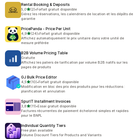
Rental Booking & Deposits
étoile(s) sur 5
5,0
(2)
•
Forfait gratuit disponible
2 avis au total
Gérez les réservations, les calendriers de location et les dépôts de
garantie
PricePanda ‑ Price Per Unit
étoile(s) sur 5
4,9
(24)
•
Forfait gratuit disponible
24 avis au total
Affichez automatiquement le prix unitaire dans votre unité de
mesure préférée
B2B Volume Pricing Table
Gratuite
Affichez les paliers de tarification par volume B2B natifs sur les
pages de produits
GJ Bulk Price Editor
étoile(s) sur 5
4,5
(10)
•
Forfait gratuit disponible
10 avis au total
Modification en bloc des prix des produits pour les réductions :
planification et annulation
SpurIT Installment Invoices
étoile(s) sur 5
3,8
(11)
•
Essai gratuit disponible
11 avis au total
Factures récurrentes de paiement échelonné simples et rapides
pour le BNPL
Individual Quantity Tiers
Free plan available
Volume Discount Tiers for Products and Variants