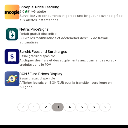
Snoopie: Price Tracking
étoile(s) sur 5
5,0
(1)
•
Gratuite
1 avis au total
Surveillez vos concurrents et gardez une longueur d’avance grâce
aux alertes instantanées
Netra: PriceSignal
Forfait gratuit disponible
Suivre les modifications et déclencher des flux de travail
automatisés
Surchi: Fees and Surcharges
Essai gratuit disponible
Appliquer des frais et des suppléments aux commandes ou aux
produits dans le PDV
BGN / Euro Prices Display
Essai gratuit disponible
Afficher les prix en BGN/EUR pour la transition vers l’euro en
Bulgarie
1
2
3
4
5
6