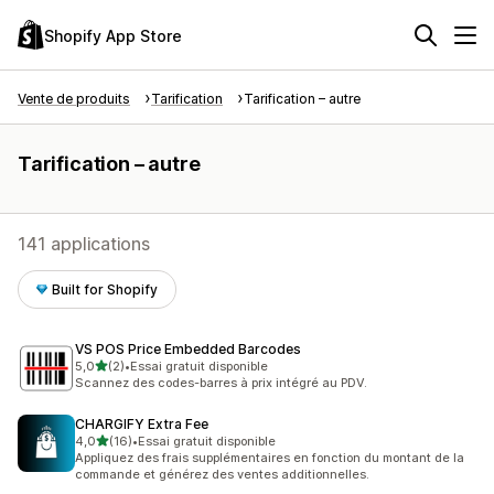
Shopify App Store
Vente de produits
Tarification
Tarification – autre
Tarification – autre
141 applications
Built for Shopify
VS POS Price Embedded Barcodes
étoile(s) sur 5
5,0
(2)
•
Essai gratuit disponible
2 avis au total
Scannez des codes-barres à prix intégré au PDV.
CHARGIFY Extra Fee
étoile(s) sur 5
4,0
(16)
•
Essai gratuit disponible
16 avis au total
Appliquez des frais supplémentaires en fonction du montant de la
commande et générez des ventes additionnelles.