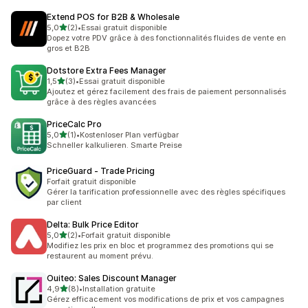
Extend POS for B2B & Wholesale
étoile(s) sur 5
5,0
(2)
•
Essai gratuit disponible
2 avis au total
Dopez votre PDV grâce à des fonctionnalités fluides de vente en
gros et B2B
Dotstore Extra Fees Manager
étoile(s) sur 5
1,5
(3)
•
Essai gratuit disponible
3 avis au total
Ajoutez et gérez facilement des frais de paiement personnalisés
grâce à des règles avancées
PriceCalc Pro
étoile(s) sur 5
5,0
(1)
•
Kostenloser Plan verfügbar
1 avis au total
Schneller kalkulieren. Smarte Preise
PriceGuard ‑ Trade Pricing
Forfait gratuit disponible
Gérer la tarification professionnelle avec des règles spécifiques
par client
Delta: Bulk Price Editor
étoile(s) sur 5
5,0
(2)
•
Forfait gratuit disponible
2 avis au total
Modifiez les prix en bloc et programmez des promotions qui se
restaurent au moment prévu.
Ouiteo: Sales Discount Manager
étoile(s) sur 5
4,9
(8)
•
Installation gratuite
8 avis au total
Gérez efficacement vos modifications de prix et vos campagnes