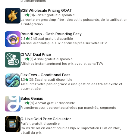
promotionnelles
B2B Wholesale Pricing GOAT
étoile(s) sur 5
5,0
(3)
•
Forfait gratuit disponible
3 avis au total
La vente en gros simplifiée : des outils puissants, de la tarification
à l’intégration
RoundHoop ‑ Cash Rounding Easy
étoile(s) sur 5
2,5
(2)
•
Essai gratuit disponible
2 avis au total
Arrondi automatique aux centimes près sur votre PDV
CI VAT Dual Price
étoile(s) sur 5
5,0
(1)
•
Essai gratuit disponible
1 avis au total
Affichez instantanément les prix avec et sans TVA
FlexiFees ‑ Conditional Fees
étoile(s) sur 5
1,3
(3)
•
Essai gratuit disponible
3 avis au total
Améliorez votre panier grâce à une gestion des frais flexible et
automatisée.
Sales Genius
étoile(s) sur 5
5,0
(6)
•
Forfait gratuit disponible
6 avis au total
Promotions pour des ventes privées par marchés, segments
Q: Live Gold Price Calculator
Forfait gratuit disponible
Cours de l’or en direct pour les bijoux. Importation CSV en bloc,
détail du prix.