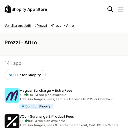
Shopify App Store
Vendita prodotti
Prezzi
Prezzi - Altro
Prezzi - Altro
141 app
Built for Shopify
Magical Surcharge + Extra Fees
stelle su 5
4,9
(101)
•
Free plan available
101 recensioni totali
Add Surcharges, Fees, Tariffs + Deposits to POS or Checkout
Built for Shopify
VOL ‑ Surcharge & Product Fees
stelle su 5
5,0
(56)
•
Free plan available
56 recensioni totali
Add Surcharges, Fees & Tariffs to Checkout, Cart, POS & Orders