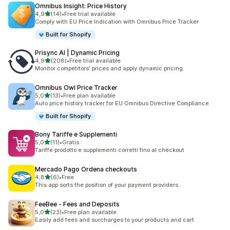
Omnibus Insight: Price History
stelle su 5
4,9
(14)
•
Free trial available
14 recensioni totali
Comply with EU Price Indication with Omnibus Price Tracker
Built for Shopify
Prisync AI | Dynamic Pricing
stelle su 5
4,9
(208)
•
Free trial available
208 recensioni totali
Monitor competitors' prices and apply dynamic pricing.
Omnibus Owl Price Tracker
stelle su 5
5,0
(13)
•
Free plan available
13 recensioni totali
Auto price history tracker for EU Omnibus Directive Compliance
Built for Shopify
Bony Tariffe e Supplementi
stelle su 5
5,0
(11)
•
Gratis
11 recensioni totali
Tariffe prodotto e supplementi corretti fino al checkout
Mercado Pago Ordena checkouts
stelle su 5
4,8
(6)
•
Free
6 recensioni totali
This app sorts the position of your payment providers.
FeeBee ‑ Fees and Deposits
stelle su 5
5,0
(23)
•
Free plan available
23 recensioni totali
Easily add fees and surcharges to your products and cart.