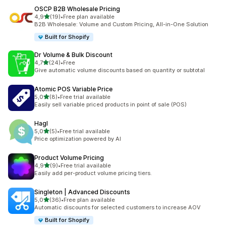
OSCP B2B Wholesale Pricing
stelle su 5
4,9
(19)
•
Free plan available
19 recensioni totali
B2B Wholesale: Volume and Custom Pricing, All-in-One Solution
Built for Shopify
Dr Volume & Bulk Discount
stelle su 5
4,7
(24)
•
Free
24 recensioni totali
Give automatic volume discounts based on quantity or subtotal
Atomic POS Variable Price
stelle su 5
5,0
(8)
•
Free trial available
8 recensioni totali
Easily sell variable priced products in point of sale (POS)
Hagl
stelle su 5
5,0
(5)
•
Free trial available
5 recensioni totali
Price optimization powered by AI
Product Volume Pricing
stelle su 5
4,9
(9)
•
Free trial available
9 recensioni totali
Easily add per-product volume pricing tiers.
Singleton | Advanced Discounts
stelle su 5
5,0
(36)
•
Free plan available
36 recensioni totali
Automatic discounts for selected customers to increase AOV
Built for Shopify