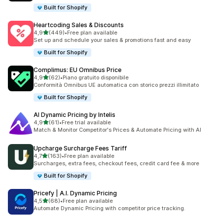
Built for Shopify
Heartcoding Sales & Discounts
stelle su 5
4,9
(449)
•
Free plan available
449 recensioni totali
Set up and schedule your sales & promotions fast and easy
Built for Shopify
Complimus: EU Omnibus Price
stelle su 5
4,9
(62)
•
Piano gratuito disponibile
62 recensioni totali
Conformità Omnibus UE automatica con storico prezzi illimitato
Built for Shopify
AI Dynamic Pricing by Intelis
stelle su 5
4,9
(61)
•
Free trial available
61 recensioni totali
Match & Monitor Competitor's Prices & Automate Pricing with AI
Upcharge Surcharge Fees Tariff
stelle su 5
4,7
(163)
•
Free plan available
163 recensioni totali
Surcharges, extra fees, checkout fees, credit card fee & more
Built for Shopify
Pricefy | A.I. Dynamic Pricing
stelle su 5
4,5
(68)
•
Free plan available
68 recensioni totali
Automate Dynamic Pricing with competitor price tracking.