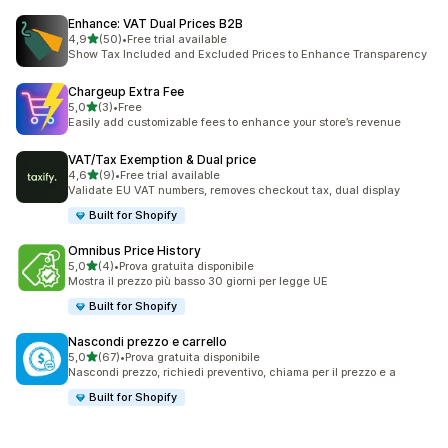
Enhance: VAT Dual Prices B2B
stelle su 5
4,9
(50)
•
Free trial available
50 recensioni totali
Show Tax Included and Excluded Prices to Enhance Transparency
Chargeup Extra Fee
stelle su 5
5,0
(3)
•
Free
3 recensioni totali
Easily add customizable fees to enhance your store’s revenue
VAT/Tax Exemption & Dual price
stelle su 5
4,6
(9)
•
Free trial available
9 recensioni totali
Validate EU VAT numbers, removes checkout tax, dual display
Built for Shopify
Omnibus Price History
stelle su 5
5,0
(4)
•
Prova gratuita disponibile
4 recensioni totali
Mostra il prezzo più basso 30 giorni per legge UE
Built for Shopify
Nascondi prezzo e carrello
stelle su 5
5,0
(67)
•
Prova gratuita disponibile
67 recensioni totali
Nascondi prezzo, richiedi preventivo, chiama per il prezzo e a
Built for Shopify