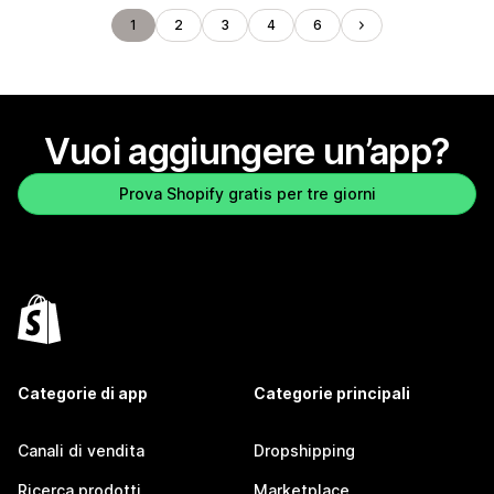
1
2
3
4
6
Vuoi aggiungere un’app?
Prova Shopify gratis per tre giorni
Categorie di app
Categorie principali
Canali di vendita
Dropshipping
Ricerca prodotti
Marketplace