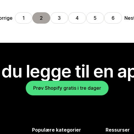
orrige
Nes
1
2
3
4
5
6
 du legge til en 
Prøv Shopify gratis i tre dager
Populære kategorier
Ressurser