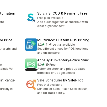
utomation
Surchify: COD & Payment Fees
e
Free plan available
ate
Add surcharge fees at checkout with
clear buyer consent
or Price
MultiPrice: Custom POS Pricing
av 5 stjerner
e
3,2
(7)
•
Free trial available
Totalt 7 omtaler
th alerts and
Set different prices for POS locations
and online store
AppsByB: Inventory&Price Sync
av 5 stjerner
le
5,0
(1)
•
Free
Totalt 1 omtaler
xclude Vat
Automate stock and price updates
from files or Google Sheets
ost Range
Sale Scheduler by SalePilot
e
Free trial available
irectly in
Scheduled Sales, Flash Sales in bulk,
and roll back safely.