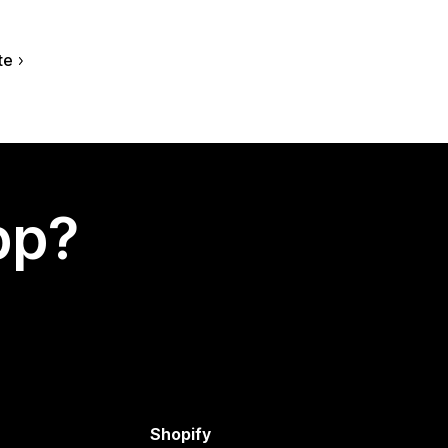
te
app?
Shopify