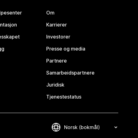
lpesenter
Om
ntasjon
Karrierer
lesskapet
Investorer
gg
Presse og media
Partnere
Samarbeidspartnere
Juridisk
Tjenestestatus