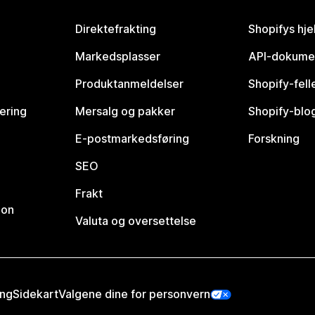
Direktefrakting
Shopifys hje
Markedsplasser
API-dokume
Produktanmeldelser
Shopify-fel
vering
Mersalg og pakker
Shopify-blo
E-postmarkedsføring
Forskning
SEO
Frakt
jon
Valuta og oversettelse
ing
Sidekart
Valgene dine for personvern