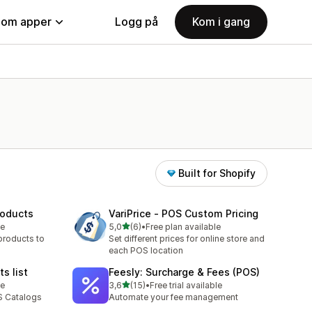
nom apper
Logg på
Kom i gang
Built for Shopify
roducts
VariPrice ‑ POS Custom Pricing
av 5 stjerner
le
5,0
(6)
•
Free plan available
Totalt 6 omtaler
 products to
Set different prices for online store and
each POS location
ts list
Feesly: Surcharge & Fees (POS)
av 5 stjerner
le
3,6
(15)
•
Free trial available
Totalt 15 omtaler
S Catalogs
Automate your fee management