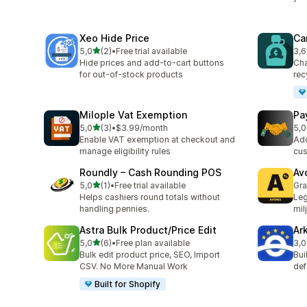
Xeo Hide Price
Ca
av 5 stjerner
5,0
(2)
•
Free trial available
3,6
Totalt 2 omtaler
Tot
Hide prices and add-to-cart buttons
Cha
for out-of-stock products
rec
Milople Vat Exemption
Pa
av 5 stjerner
5,0
(3)
•
$3.99/month
5,0
Totalt 3 omtaler
Tot
Enable VAT exemption at checkout and
Add
manage eligibility rules
cus
Roundly – Cash Rounding POS
Av
av 5 stjerner
5,0
(1)
•
Free trial available
Gra
Totalt 1 omtaler
Helps cashiers round totals without
Leg
handling pennies.
mil
Astra Bulk Product/Price Edit
Ar
av 5 stjerner
5,0
(6)
•
Free plan available
3,0
Totalt 6 omtaler
Tot
Bulk edit product price, SEO, Import
Bui
CSV. No More Manual Work
def
Built for Shopify