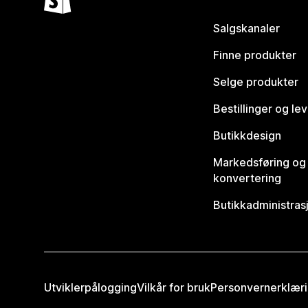
Salgskanaler
Finne produkter
Selge produkter
Bestillinger og le
Butikkdesign
Markedsføring og
konvertering
Butikkadministras
Utviklerpålogging
Vilkår for bruk
Personvernerklær