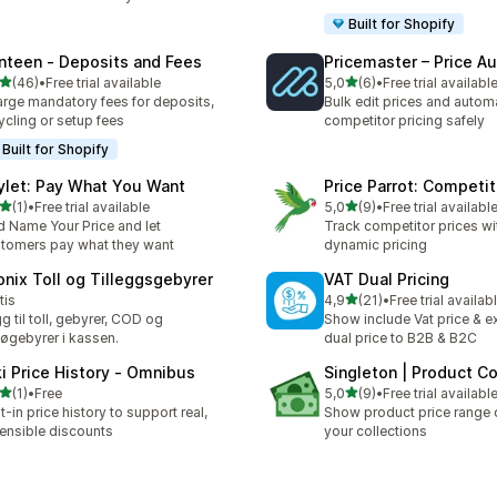
Built for Shopify
nteen ‑ Deposits and Fees
Pricemaster – Price A
av 5 stjerner
av 5 stjerner
(46)
•
Free trial available
5,0
(6)
•
Free trial availabl
alt 46 omtaler
Totalt 6 omtaler
rge mandatory fees for deposits,
Bulk edit prices and autom
ycling or setup fees
competitor pricing safely
Built for Shopify
ylet: Pay What You Want
Price Parrot: Competit
av 5 stjerner
av 5 stjerner
(1)
•
Free trial available
5,0
(9)
•
Free trial availabl
alt 1 omtaler
Totalt 9 omtaler
 Name Your Price and let
Track competitor prices wi
tomers pay what they want
dynamic pricing
onix Toll og Tilleggsgebyrer
VAT Dual Pricing
av 5 stjerner
tis
4,9
(21)
•
Free trial availab
Totalt 21 omtaler
g til toll, gebyrer, COD og
Show include Vat price & e
jøgebyrer i kassen.
dual price to B2B & B2C
ki Price History ‑ Omnibus
Singleton | Product C
av 5 stjerner
av 5 stjerner
(1)
•
Free
5,0
(9)
•
Free trial availabl
alt 1 omtaler
Totalt 9 omtaler
lt-in price history to support real,
Show product price range d
ensible discounts
your collections