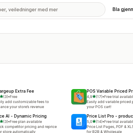
Bla gjen
argeup Extra Fee
POS Variable Priced P
av 5 stjerner
av 5 stjerner
(3)
•
Free
4,9
(17)
•
Free trial availab
alt 3 omtaler
Totalt 17 omtaler
ily add customizable fees to
Easily add variable priced
ance your store’s revenue
your POS cart!
ice AI ‑ Dynamic Pricing
Price List Pro ‑ produc
av 5 stjerner
av 5 stjerner
(3)
•
Free plan available
5,0
(14)
•
Free trial availab
alt 3 omtaler
Totalt 14 omtaler
ck competitor pricing and reprice
Price List Pages, PDF & XL
r store automatically
for B2B & Wholesale