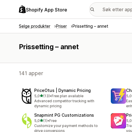
Shopify App Store
Selge produkter
Priser
Prissetting – annet
Prissetting – annet
141 apper
PriceOtus | Dynamic Pricing
Ch
av 5 stjerner
5,0
(13)
•
Free plan available
5,0
Totalt 13 omtaler
Tot
Advanced competitor tracking with
Eas
dynamic pricing
enh
Snapmint PG Customizations
Pr
av 5 stjerner
5,0
(1)
•
Free
5,0
Totalt 1 omtaler
Tot
Customize your payment methods to
Tra
drive conversions
you