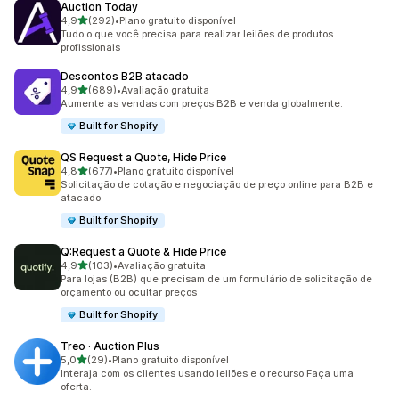
Auction Today
de 5 estrelas
4,9
(292)
•
Plano gratuito disponível
292 avaliações ao todo
Tudo o que você precisa para realizar leilões de produtos
profissionais
Descontos B2B atacado
de 5 estrelas
4,9
(689)
•
Avaliação gratuita
689 avaliações ao todo
Aumente as vendas com preços B2B e venda globalmente.
Built for Shopify
QS Request a Quote, Hide Price
de 5 estrelas
4,8
(677)
•
Plano gratuito disponível
677 avaliações ao todo
Solicitação de cotação e negociação de preço online para B2B e
atacado
Built for Shopify
Q:Request a Quote & Hide Price
de 5 estrelas
4,9
(103)
•
Avaliação gratuita
103 avaliações ao todo
Para lojas (B2B) que precisam de um formulário de solicitação de
orçamento ou ocultar preços
Built for Shopify
Treo · Auction Plus
de 5 estrelas
5,0
(29)
•
Plano gratuito disponível
29 avaliações ao todo
Interaja com os clientes usando leilões e o recurso Faça uma
oferta.