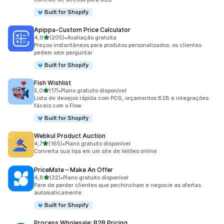
Built for Shopify
Apippa‑Custom Price Calculator
de 5 estrelas
4,9
(205)
•
Avaliação gratuita
205 avaliações ao todo
Preços instantâneos para produtos personalizados: os clientes
pedem sem perguntar
Built for Shopify
Fish Wishlist
de 5 estrelas
5,0
(17)
•
Plano gratuito disponível
17 avaliações ao todo
Lista de desejos rápida com POS, orçamentos B2B e integrações
fáceis com o Flow
Built for Shopify
Webkul Product Auction
de 5 estrelas
4,7
(165)
•
Plano gratuito disponível
165 avaliações ao todo
Converta sua loja em um site de leilões online
PriceMate – Make An Offer
de 5 estrelas
4,8
(32)
•
Plano gratuito disponível
32 avaliações ao todo
Pare de perder clientes que pechincham e negocie as ofertas
automaticamente
Built for Shopify
Process Wholesale: B2B Pricing