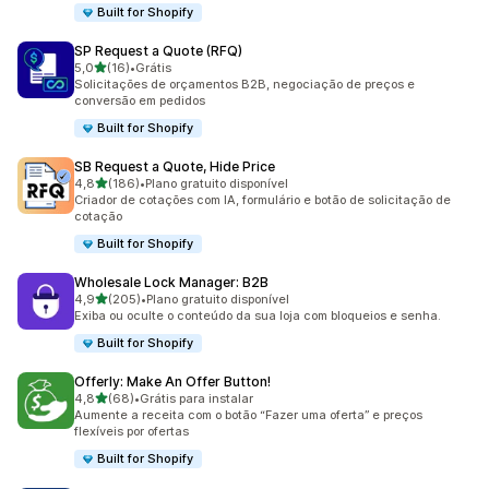
Built for Shopify
SP Request a Quote (RFQ)
de 5 estrelas
5,0
(16)
•
Grátis
16 avaliações ao todo
Solicitações de orçamentos B2B, negociação de preços e
conversão em pedidos
Built for Shopify
SB Request a Quote, Hide Price
de 5 estrelas
4,8
(186)
•
Plano gratuito disponível
186 avaliações ao todo
Criador de cotações com IA, formulário e botão de solicitação de
cotação
Built for Shopify
Wholesale Lock Manager: B2B
de 5 estrelas
4,9
(205)
•
Plano gratuito disponível
205 avaliações ao todo
Exiba ou oculte o conteúdo da sua loja com bloqueios e senha.
Built for Shopify
Offerly: Make An Offer Button!
de 5 estrelas
4,8
(68)
•
Grátis para instalar
68 avaliações ao todo
Aumente a receita com o botão “Fazer uma oferta” e preços
flexíveis por ofertas
Built for Shopify