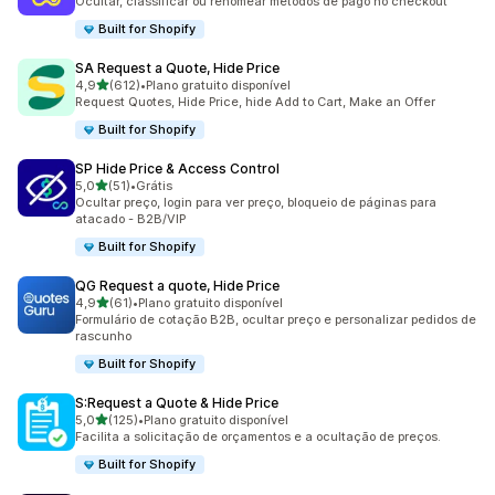
Ocultar, classificar ou renomear métodos de pago no checkout
Built for Shopify
SA Request a Quote, Hide Price
de 5 estrelas
4,9
(612)
•
Plano gratuito disponível
612 avaliações ao todo
Request Quotes, Hide Price, hide Add to Cart, Make an Offer
Built for Shopify
SP Hide Price & Access Control
de 5 estrelas
5,0
(51)
•
Grátis
51 avaliações ao todo
Ocultar preço, login para ver preço, bloqueio de páginas para
atacado - B2B/VIP
Built for Shopify
QG Request a quote, Hide Price
de 5 estrelas
4,9
(61)
•
Plano gratuito disponível
61 avaliações ao todo
Formulário de cotação B2B, ocultar preço e personalizar pedidos de
rascunho
Built for Shopify
S:Request a Quote & Hide Price
de 5 estrelas
5,0
(125)
•
Plano gratuito disponível
125 avaliações ao todo
Facilita a solicitação de orçamentos e a ocultação de preços.
Built for Shopify