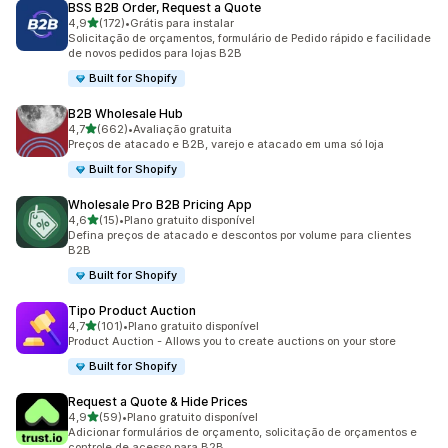
BSS B2B Order, Request a Quote
de 5 estrelas
4,9
(172)
•
Grátis para instalar
172 avaliações ao todo
Solicitação de orçamentos, formulário de Pedido rápido e facilidade
de novos pedidos para lojas B2B
Built for Shopify
B2B Wholesale Hub
de 5 estrelas
4,7
(662)
•
Avaliação gratuita
662 avaliações ao todo
Preços de atacado e B2B, varejo e atacado em uma só loja
Built for Shopify
Wholesale Pro B2B Pricing App
de 5 estrelas
4,6
(15)
•
Plano gratuito disponível
15 avaliações ao todo
Defina preços de atacado e descontos por volume para clientes
B2B
Built for Shopify
Tipo Product Auction
de 5 estrelas
4,7
(101)
•
Plano gratuito disponível
101 avaliações ao todo
Product Auction - Allows you to create auctions on your store
Built for Shopify
Request a Quote & Hide Prices
de 5 estrelas
4,9
(59)
•
Plano gratuito disponível
59 avaliações ao todo
Adicionar formulários de orçamento, solicitação de orçamentos e
controle de acesso para B2B