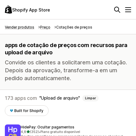
Shopify App Store
Vender produtos
Preço
Cotações de preços
apps de cotação de preços com recursos para
upload de arquivo
Convide os clientes a solicitarem uma cotação.
Depois da aprovação, transforme-a em um
pedido automaticamente.
173 apps com
Upload de arquivo
Limpar
Built for Shopify
HidePay: Ocultar pagamentos
de 5 estrelas
4,8
(352)
•
Plano gratuito disponível
352 avaliações ao todo