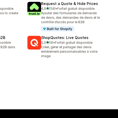
Request a Quote & Hide Prices
étoile(s) sur 5
disponible
4,9
(59)
•
Forfait gratuit disponible
59 avis au total
ou to create
Ajouter des formulaires de demande
de devis, des demandes de devis et le
contrôle d’accès pour le B2B
Built for Shopify
B2B
ShopQuotes: Live Quotes
étoile(s) sur 5
sponible
5,0
(9)
•
Forfait gratuit disponible
9 avis au total
s B2B dans
Créer, gérer et partager des devis
entièrement personnalisables à votre
image