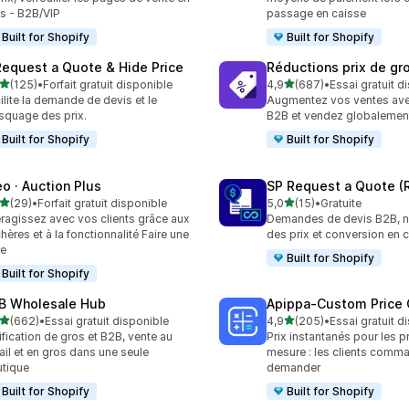
s - B2B/VIP
passage en caisse
Built for Shopify
Built for Shopify
Request a Quote & Hide Price
Réductions prix de gr
étoile(s) sur 5
étoile(s) sur 5
(125)
•
Forfait gratuit disponible
4,9
(687)
•
Essai gratuit d
 avis au total
687 avis au total
ilite la demande de devis et le
Augmentez vos ventes ave
quage des prix.
B2B et vendez globalemen
Built for Shopify
Built for Shopify
eo · Auction Plus
SP Request a Quote (
étoile(s) sur 5
étoile(s) sur 5
(29)
•
Forfait gratuit disponible
5,0
(15)
•
Gratuite
avis au total
15 avis au total
eragissez avec vos clients grâce aux
Demandes de devis B2B, n
hères et à la fonctionnalité Faire une
des prix et conversion e
re
Built for Shopify
Built for Shopify
B Wholesale Hub
Apippa‑Custom Price 
étoile(s) sur 5
étoile(s) sur 5
(662)
•
Essai gratuit disponible
4,9
(205)
•
Essai gratuit d
 avis au total
205 avis au total
ification de gros et B2B, vente au
Prix instantanés pour les p
ail et en gros dans une seule
mesure : les clients comm
tique
demander
Built for Shopify
Built for Shopify