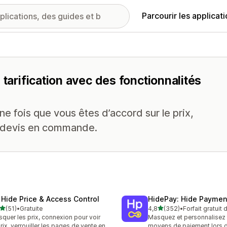
Parcourir les applicat
 tarification avec des fonctionnalités
ne fois que vous êtes d’accord sur le prix,
 devis en commande.
 Hide Price & Access Control
HidePay: Hide Payme
étoile(s) sur 5
étoile(s) sur 5
(51)
•
Gratuite
4,8
(352)
•
Forfait gratuit
avis au total
352 avis au total
quer les prix, connexion pour voir
Masquez et personnalisez 
prix, verrouiller les pages de vente en
moyens de paiement lors d