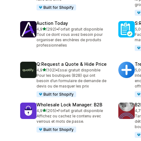
gro
Built for Shopify
Auction Today
S:
étoile(s) sur 5
4,9
(292)
•
Forfait gratuit disponible
5,0
292 avis au total
125
Tout ce dont vous avez besoin pour
Fac
organiser des enchères de produits
mas
professionnelles
Q:Request a Quote & Hide Price
Tr
étoile(s) sur 5
4,9
(102)
•
Essai gratuit disponible
5,0
102 avis au total
29 
Pour les boutiques (B2B) qui ont
Int
besoin d’un formulaire de demande de
enc
devis ou de masquer les prix
off
Built for Shopify
Wholesale Lock Manager: B2B
B2
étoile(s) sur 5
4,9
(205)
•
Forfait gratuit disponible
4,7
205 avis au total
662
Affichez ou cachez le contenu avec
Tar
verrous et mots de passe.
dét
bou
Built for Shopify