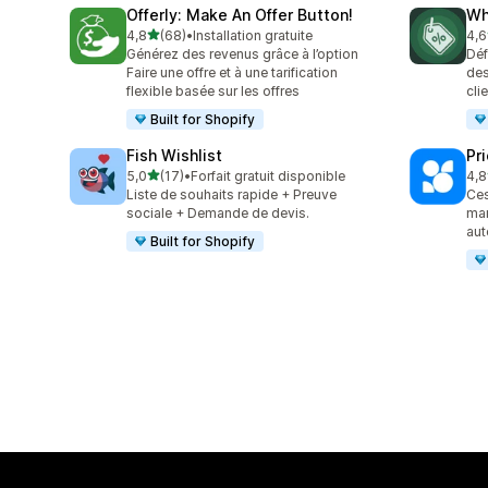
Offerly: Make An Offer Button!
Wh
étoile(s) sur 5
4,8
(68)
•
Installation gratuite
4,6
68 avis au total
15 
Générez des revenus grâce à l’option
Déf
Faire une offre et à une tarification
des
flexible basée sur les offres
cli
Built for Shopify
Fish Wishlist
Pr
étoile(s) sur 5
5,0
(17)
•
Forfait gratuit disponible
4,8
17 avis au total
32 
Liste de souhaits rapide + Preuve
Ces
sociale + Demande de devis.
mar
au
Built for Shopify