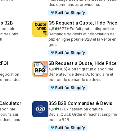
des commandes provisoires
Built for Shopify
os B2B
QS Request a Quote, Hide Price
étoile(s) sur 5
isponible
4,8
(677)
•
Forfait gratuit disponible
677 avis au total
c des prix
Demande de devis et négociation de
t!
prix en ligne pour le B2B et la vente en
gros
Built for Shopify
RFQ)
SB Request a Quote, Hide Price
étoile(s) sur 5
4,8
(185)
•
Forfait gratuit disponible
185 avis au total
égociation
Générateur de devis IA, formulaire et
n commandes
bouton de demande de devis
Built for Shopify
Calculator
BSS B2B Commandes & Devis
étoile(s) sur 5
isponible
4,9
(171)
•
Installation gratuite
171 avis au total
roduits sur
Devis, Quick Order et réachat simplifié
andent sans
pour le B2B
Built for Shopify