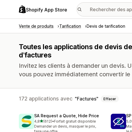
Shopify App Store
Vente de produits
Tarification
Devis de tarification
Toutes les applications de devis de
d'factures
Invitez les clients à demander un devis. U
vous pouvez immédiatement convertir le
172 applications avec
Factures
Effacer
SA Request a Quote, Hide Price
SP
étoile(s) sur 5
4,8
(612)
•
Forfait gratuit disponible
5,0
612 avis au total
51 
Demander un devis, masquer le prix,
Mas
faire une offre
le 