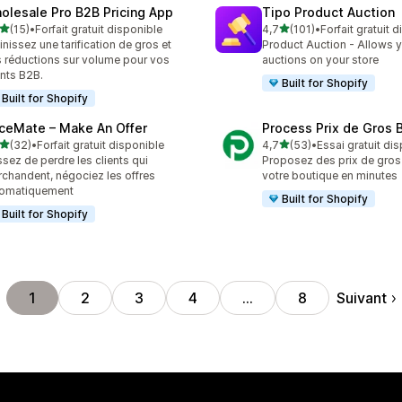
olesale Pro B2B Pricing App
Tipo Product Auction
étoile(s) sur 5
étoile(s) sur 5
(15)
•
Forfait gratuit disponible
4,7
(101)
•
Forfait gratuit 
avis au total
101 avis au total
inissez une tarification de gros et
Product Auction - Allows y
 réductions sur volume pour vos
auctions on your store
ents B2B.
Built for Shopify
Built for Shopify
iceMate – Make An Offer
Process Prix de Gros 
étoile(s) sur 5
étoile(s) sur 5
(32)
•
Forfait gratuit disponible
4,7
(53)
•
Essai gratuit di
avis au total
53 avis au total
sez de perdre les clients qui
Proposez des prix de gro
chandent, négociez les offres
votre boutique en minutes
tomatiquement
Built for Shopify
Built for Shopify
Suivant
1
2
3
4
…
8