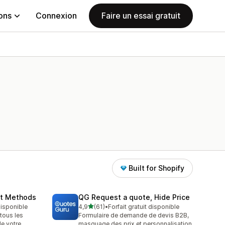
ions
Connexion
Faire un essai gratuit
Built for Shopify
nt Methods
QG Request a quote, Hide Price
étoile(s) sur 5
 disponible
4,9
(61)
•
Forfait gratuit disponible
61 avis au total
tous les
Formulaire de demande de devis B2B,
e votre
masquage des prix et personnalisation