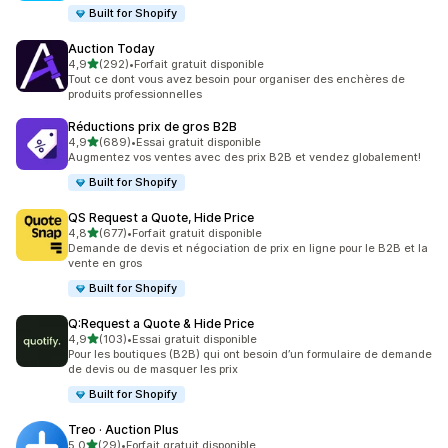
Built for Shopify
Auction Today
étoile(s) sur 5
4,9
(292)
•
Forfait gratuit disponible
292 avis au total
Tout ce dont vous avez besoin pour organiser des enchères de
produits professionnelles
Réductions prix de gros B2B
étoile(s) sur 5
4,9
(689)
•
Essai gratuit disponible
689 avis au total
Augmentez vos ventes avec des prix B2B et vendez globalement!
Built for Shopify
QS Request a Quote, Hide Price
étoile(s) sur 5
4,8
(677)
•
Forfait gratuit disponible
677 avis au total
Demande de devis et négociation de prix en ligne pour le B2B et la
vente en gros
Built for Shopify
Q:Request a Quote & Hide Price
étoile(s) sur 5
4,9
(103)
•
Essai gratuit disponible
103 avis au total
Pour les boutiques (B2B) qui ont besoin d’un formulaire de demande
de devis ou de masquer les prix
Built for Shopify
Treo · Auction Plus
étoile(s) sur 5
5,0
(29)
•
Forfait gratuit disponible