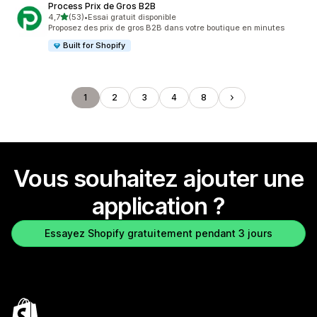
Process Prix de Gros B2B
étoile(s) sur 5
4,7
(53)
•
Essai gratuit disponible
53 avis au total
Proposez des prix de gros B2B dans votre boutique en minutes
Built for Shopify
1
2
3
4
8
Vous souhaitez ajouter une
application ?
Essayez Shopify gratuitement pendant 3 jours