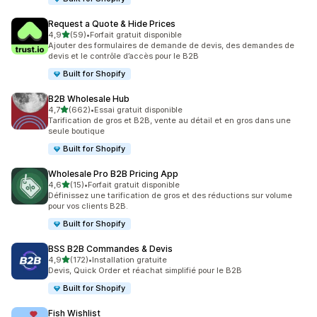
Request a Quote & Hide Prices
étoile(s) sur 5
4,9
(59)
•
Forfait gratuit disponible
59 avis au total
Ajouter des formulaires de demande de devis, des demandes de
devis et le contrôle d’accès pour le B2B
Built for Shopify
B2B Wholesale Hub
étoile(s) sur 5
4,7
(662)
•
Essai gratuit disponible
662 avis au total
Tarification de gros et B2B, vente au détail et en gros dans une
seule boutique
Built for Shopify
Wholesale Pro B2B Pricing App
étoile(s) sur 5
4,6
(15)
•
Forfait gratuit disponible
15 avis au total
Définissez une tarification de gros et des réductions sur volume
pour vos clients B2B.
Built for Shopify
BSS B2B Commandes & Devis
étoile(s) sur 5
4,9
(172)
•
Installation gratuite
172 avis au total
Devis, Quick Order et réachat simplifié pour le B2B
Built for Shopify
Fish Wishlist