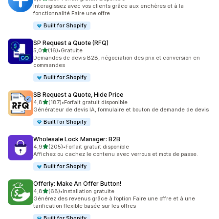
29 avis au total
Interagissez avec vos clients grâce aux enchères et à la
fonctionnalité Faire une offre
Built for Shopify
SP Request a Quote (RFQ)
étoile(s) sur 5
5,0
(16)
•
Gratuite
16 avis au total
Demandes de devis B2B, négociation des prix et conversion en
commandes
Built for Shopify
SB Request a Quote, Hide Price
étoile(s) sur 5
4,8
(187)
•
Forfait gratuit disponible
187 avis au total
Générateur de devis IA, formulaire et bouton de demande de devis
Built for Shopify
Wholesale Lock Manager: B2B
étoile(s) sur 5
4,9
(205)
•
Forfait gratuit disponible
205 avis au total
Affichez ou cachez le contenu avec verrous et mots de passe.
Built for Shopify
Offerly: Make An Offer Button!
étoile(s) sur 5
4,8
(68)
•
Installation gratuite
68 avis au total
Générez des revenus grâce à l’option Faire une offre et à une
tarification flexible basée sur les offres
Built for Shopify