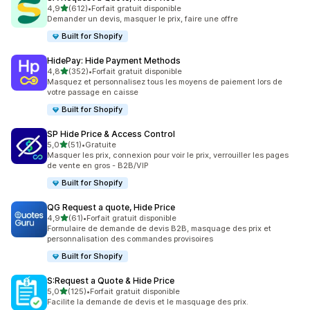
étoile(s) sur 5
4,9
(612)
•
Forfait gratuit disponible
612 avis au total
Demander un devis, masquer le prix, faire une offre
Built for Shopify
HidePay: Hide Payment Methods
étoile(s) sur 5
4,8
(352)
•
Forfait gratuit disponible
352 avis au total
Masquez et personnalisez tous les moyens de paiement lors de
votre passage en caisse
Built for Shopify
SP Hide Price & Access Control
étoile(s) sur 5
5,0
(51)
•
Gratuite
51 avis au total
Masquer les prix, connexion pour voir le prix, verrouiller les pages
de vente en gros - B2B/VIP
Built for Shopify
QG Request a quote, Hide Price
étoile(s) sur 5
4,9
(61)
•
Forfait gratuit disponible
61 avis au total
Formulaire de demande de devis B2B, masquage des prix et
personnalisation des commandes provisoires
Built for Shopify
S:Request a Quote & Hide Price
étoile(s) sur 5
5,0
(125)
•
Forfait gratuit disponible
125 avis au total
Facilite la demande de devis et le masquage des prix.