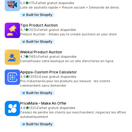
étoile(s) sur 5
5,0
(17)
•
Forfait gratuit disponible
17 avis au total
Liste de souhaits rapide + Preuve sociale + Demande de devis.
Built for Shopify
Tipo Product Auction
étoile(s) sur 5
4,7
(101)
•
Forfait gratuit disponible
101 avis au total
Product Auction - Allows you to create auctions on your store
Built for Shopify
Webkul Product Auction
étoile(s) sur 5
4,7
(165)
•
Forfait gratuit disponible
165 avis au total
Convertissez votre boutique en un site d’enchères en ligne
Apippa‑Custom Price Calculator
étoile(s) sur 5
4,9
(205)
•
Essai gratuit disponible
205 avis au total
Prix instantanés pour les produits sur mesure : les clients
commandent sans demander
Built for Shopify
PriceMate – Make An Offer
étoile(s) sur 5
4,8
(32)
•
Forfait gratuit disponible
32 avis au total
Cessez de perdre les clients qui marchandent, négociez les offres
automatiquement
Built for Shopify