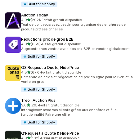
Built for Shopify
Auction Today
étoile(s) sur 5
4,9
(292)
•
Forfait gratuit disponible
292 avis au total
Tout ce dont vous avez besoin pour organiser des enchères de
produits professionnelles
Réductions prix de gros B2B
étoile(s) sur 5
4,9
(689)
•
Essai gratuit disponible
689 avis au total
Augmentez vos ventes avec des prix B2B et vendez globalement!
Built for Shopify
QS Request a Quote, Hide Price
étoile(s) sur 5
4,8
(677)
•
Forfait gratuit disponible
677 avis au total
Demande de devis et négociation de prix en ligne pour le B2B et la
vente en gros
Built for Shopify
Treo · Auction Plus
étoile(s) sur 5
5,0
(29)
•
Forfait gratuit disponible
29 avis au total
Interagissez avec vos clients grâce aux enchères et à la
fonctionnalité Faire une offre
Built for Shopify
Q:Request a Quote & Hide Price
étoile(s) sur 5
4,9
(102)
•
Essai gratuit disponible