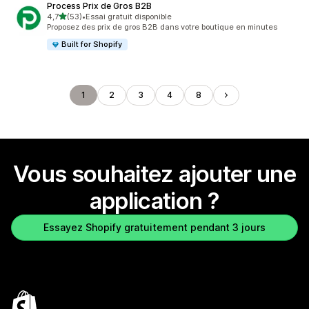
Process Prix de Gros B2B
étoile(s) sur 5
4,7
(53)
•
Essai gratuit disponible
53 avis au total
Proposez des prix de gros B2B dans votre boutique en minutes
Built for Shopify
1
2
3
4
8
Vous souhaitez ajouter une
application ?
Essayez Shopify gratuitement pendant 3 jours