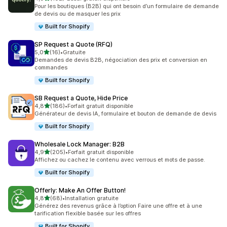
102 avis au total
Pour les boutiques (B2B) qui ont besoin d’un formulaire de demande
de devis ou de masquer les prix
Built for Shopify
SP Request a Quote (RFQ)
étoile(s) sur 5
5,0
(16)
•
Gratuite
16 avis au total
Demandes de devis B2B, négociation des prix et conversion en
commandes
Built for Shopify
SB Request a Quote, Hide Price
étoile(s) sur 5
4,8
(186)
•
Forfait gratuit disponible
186 avis au total
Générateur de devis IA, formulaire et bouton de demande de devis
Built for Shopify
Wholesale Lock Manager: B2B
étoile(s) sur 5
4,9
(205)
•
Forfait gratuit disponible
205 avis au total
Affichez ou cachez le contenu avec verrous et mots de passe.
Built for Shopify
Offerly: Make An Offer Button!
étoile(s) sur 5
4,8
(68)
•
Installation gratuite
68 avis au total
Générez des revenus grâce à l’option Faire une offre et à une
tarification flexible basée sur les offres
Built for Shopify