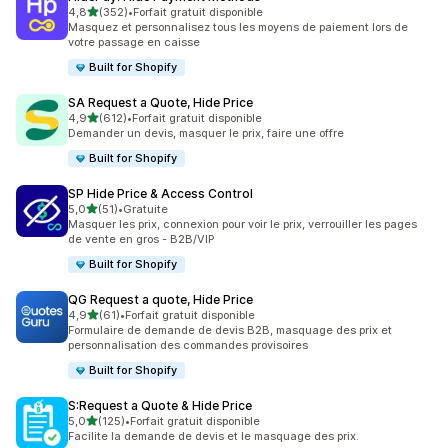
étoile(s) sur 5
4,8
(352)
•
Forfait gratuit disponible
352 avis au total
Masquez et personnalisez tous les moyens de paiement lors de
votre passage en caisse
Built for Shopify
SA Request a Quote, Hide Price
étoile(s) sur 5
4,9
(612)
•
Forfait gratuit disponible
612 avis au total
Demander un devis, masquer le prix, faire une offre
Built for Shopify
SP Hide Price & Access Control
étoile(s) sur 5
5,0
(51)
•
Gratuite
51 avis au total
Masquer les prix, connexion pour voir le prix, verrouiller les pages
de vente en gros - B2B/VIP
Built for Shopify
QG Request a quote, Hide Price
étoile(s) sur 5
4,9
(61)
•
Forfait gratuit disponible
61 avis au total
Formulaire de demande de devis B2B, masquage des prix et
personnalisation des commandes provisoires
Built for Shopify
S:Request a Quote & Hide Price
étoile(s) sur 5
5,0
(125)
•
Forfait gratuit disponible
125 avis au total
Facilite la demande de devis et le masquage des prix.