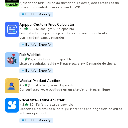
59 avis au total
Ajouter des formulaires de demande de devis, des demandes de
devis et le contrôle d’accès pour le B2B
Built for Shopify
Apippa‑Custom Price Calculator
étoile(s) sur 5
4,9
(205)
•
Essai gratuit disponible
205 avis au total
Prix instantanés pour les produits sur mesure : les clients
commandent sans demander
Built for Shopify
Fish Wishlist
étoile(s) sur 5
5,0
(17)
•
Forfait gratuit disponible
17 avis au total
Liste de souhaits rapide + Preuve sociale + Demande de devis.
Built for Shopify
Webkul Product Auction
étoile(s) sur 5
4,7
(165)
•
Forfait gratuit disponible
165 avis au total
Convertissez votre boutique en un site d’enchères en ligne
PriceMate – Make An Offer
étoile(s) sur 5
4,8
(32)
•
Forfait gratuit disponible
32 avis au total
Cessez de perdre les clients qui marchandent, négociez les offres
automatiquement
Built for Shopify