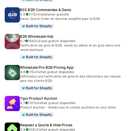
BSS B2B Commandes & Devis
étoile(s) sur 5
4,9
(172)
•
Installation gratuite
172 avis au total
Devis, Quick Order et réachat simplifié pour le B2B
Built for Shopify
B2B Wholesale Hub
étoile(s) sur 5
4,7
(662)
•
Essai gratuit disponible
662 avis au total
Tarification de gros et B2B, vente au détail et en gros dans une
seule boutique
Built for Shopify
Wholesale Pro B2B Pricing App
étoile(s) sur 5
4,6
(15)
•
Forfait gratuit disponible
15 avis au total
Définissez une tarification de gros et des réductions sur volume
pour vos clients B2B.
Built for Shopify
Tipo Product Auction
étoile(s) sur 5
4,7
(101)
•
Forfait gratuit disponible
101 avis au total
Product Auction - Allows you to create auctions on your store
Built for Shopify
Request a Quote & Hide Prices
étoile(s) sur 5
4,9
(59)
•
Forfait gratuit disponible