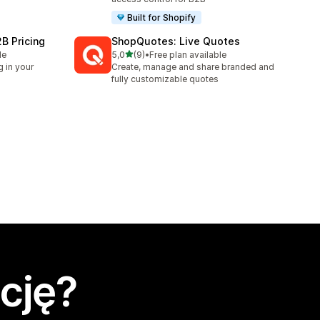
Built for Shopify
B Pricing
ShopQuotes: Live Quotes
na 5 gwiazdek
le
5,0
(9)
•
Free plan available
Łączna liczba recenzji: 9
g in your
Create, manage and share branded and
fully customizable quotes
cję?