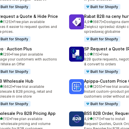
Built for Shopify
Built for Shopify
Request a Quote & Hide Price
Rabat B2B na ceny hu
na 5 gwiazdek
na 5 gwiazdek
(125)
•
Free plan available
4,9
(687)
•
zna liczba recenzji: 125
Łączna liczba recenzji: 68
es it easier to request quotes and
Zwiększ sprzedaż dzięki 
e prices.
sprzedawaj globalnie
Built for Shopify
Built for Shopify
eo · Auction Plus
SP Request a Quote (
na 5 gwiazdek
na 5 gwiazdek
(29)
•
Free plan available
5,0
(15)
•
Free
zna liczba recenzji: 29
Łączna liczba recenzji: 15
age your customers with auctions
B2B quote requests, negoti
 Make an Offer
& convert to orders
Built for Shopify
Built for Shopify
B Wholesale Hub
Apippa‑Custom Price 
na 5 gwiazdek
na 5 gwiazdek
(662)
•
Free trial available
4,9
(205)
•
Free trial avail
zna liczba recenzji: 662
Łączna liczba recenzji: 20
lesale & B2B pricing, retail and
Instant custom-product pri
lesale in one store
customers order without a
Built for Shopify
Built for Shopify
olesale Pro B2B Pricing App
BSS B2B Order, Reque
na 5 gwiazdek
na 5 gwiazdek
(15)
•
Free plan available
4,9
(171)
•
Free to install
zna liczba recenzji: 15
Łączna liczba recenzji: 171
 wholesale pricing and volume
Request Quotes, Quick Or
counts for B2B customers
Easy Reorder for B2B store