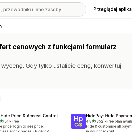
Przeglądaj aplika
h
fert cenowych z funkcjami formularz
wycenę. Gdy tylko ustalicie cenę, konwertuj
 Hide Price & Access Control
HidePay: Hide Payme
na 5 gwiazdek
na 5 gwiazdek
(51)
•
Free
4,8
(352)
•
Free plan avail
zna liczba recenzji: 51
Łączna liczba recenzji: 35
e price, login to see price,
Hide & customise all pay
lesale lock pages - B2B/VIP
in your checkout