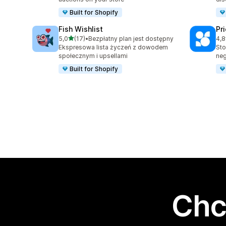
Built for Shopify
Fish Wishlist
Pr
na 5 gwiazdek
5,0
(17)
•
Bezpłatny plan jest dostępny
4,8
Łączna liczba recenzji: 17
Łąc
Ekspresowa lista życzeń z dowodem
Sto
społecznym i upsellami
neg
Built for Shopify
Chc