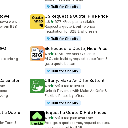
Built for Shopify
rtowe
QS Request a Quote, Hide Price
na 5 gwiazdek
Dostępna darmowa wersja próbna
4,8
(677)
•
Free plan available
7
Łączna liczba recenzji: 677
cenom B2B i
Request a quote & online price
negotiation for B2B & wholesale
Built for Shopify
RFQ)
SB Request a Quote, Hide Price
na 5 gwiazdek
4,8
(185)
•
Free plan available
Łączna liczba recenzji: 185
ate pricing
AI Quote builder, request quote form &
get a quote button
Built for Shopify
Calculator
Offerly: Make An Offer Button!
na 5 gwiazdek
able
4,8
(68)
•
Free to install
5
Łączna liczba recenzji: 68
ces:
Unlock Revenue with Make An Offer &
sking
Flexible Prices by offers
Built for Shopify
st a Quote
Request a Quote & Hide Prices
na 5 gwiazdek
4,9
(59)
•
Free plan available
Łączna liczba recenzji: 59
der Form &
Add get a quote forms, request quotes,
access control for B2B