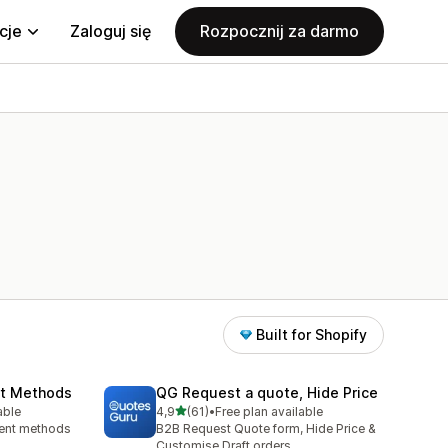
cje
Zaloguj się
Rozpocznij za darmo
Built for Shopify
nt Methods
QG Request a quote, Hide Price
na 5 gwiazdek
able
4,9
(61)
•
Free plan available
2
Łączna liczba recenzji: 61
ment methods
B2B Request Quote form, Hide Price &
Customise Draft orders