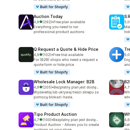
Built for Shopify
Auction Today
S:
na 5 gwiazdek
4,9
(292)
•
Free plan available
5,0
Łączna liczba recenzji: 292
Łąc
Everything you need to run
Mak
professional product auctions
hid
Q:Request a Quote & Hide Price
Tr
na 5 gwiazdek
4,9
(102)
•
Free trial available
5,0
Łączna liczba recenzji: 102
Łąc
For (B2B) shops who need a request a
Eng
quote form or hide price
and
Built for Shopify
Wholesale Lock Manager: B2B
B2
na 5 gwiazdek
4,9
(205)
•
Bezpłatny plan jest dostępny
4,7
Łączna liczba recenzji: 205
Łąc
Wyświetlaj lub ukrywaj treści sklepu za
Who
pomocą blokad i hasła.
who
Built for Shopify
Tipo Product Auction
Wh
na 5 gwiazdek
4,7
(100)
•
Bezpłatny plan jest dostępny
4,6
Łączna liczba recenzji: 100
Łąc
Product Auction - Allows you to create
Set
auctions on your store
dis