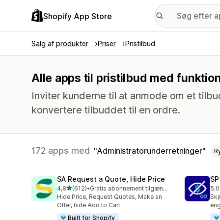
Shopify App Store
Salg af produkter
Priser
Pristilbud
Alle apps til pristilbud med funkti
Inviter kunderne til at anmode om et tilbu
konvertere tilbuddet til en ordre.
172 apps med
Administratorunderretninger
R
SA Request a Quote, Hide Price
SP
ud af 5 stjerner
4,8
(612)
•
Gratis abonnement tilgængeligt
5,0
612 anmeldelser i alt
51 
Hide Price, Request Quotes, Make an
Skj
Offer, hide Add to Cart
eng
Built for Shopify