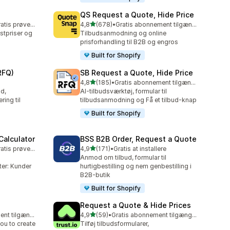
QS Request a Quote, Hide Price
ud af 5 stjerner
Mulighed for gratis prøveperiode
4,8
(678)
•
Gratis abonnement tilgængeligt
678 anmeldelser i alt
tpriser og
Tilbudsanmodning og online
prisforhandling til B2B og engros
Built for Shopify
RFQ)
SB Request a Quote, Hide Price
ud af 5 stjerner
4,8
(185)
•
Gratis abonnement tilgængeligt
185 anmeldelser i alt
d,
AI-tilbudsværktøj, formular til
ring til
tilbudsanmodning og Få et tilbud-knap
Built for Shopify
Calculator
BSS B2B Order, Request a Quote
ud af 5 stjerner
Mulighed for gratis prøveperiode
4,9
(171)
•
Gratis at installere
171 anmeldelser i alt
Anmod om tilbud, formular til
ter: Kunder
hurtigbestilling og nem genbestilling i
B2B-butik
Built for Shopify
Request a Quote & Hide Prices
ud af 5 stjerner
Gratis abonnement tilgængeligt
4,9
(59)
•
Gratis abonnement tilgængeligt
59 anmeldelser i alt
ou to create
Tilføj tilbudsformularer,