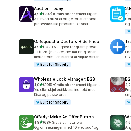
Auction Today
S:
ud af 5 stjerner
4,9
(292)
•
Gratis abonnement tilgængeligt
5,0
292 anmeldelser i alt
125
Alt, hvad du skal bruge for at afholde
Gør
professionelle produktauktioner
og 
Q:Request a Quote & Hide Price
Tr
ud af 5 stjerner
4,9
(102)
•
Mulighed for gratis prøveperiode
5,0
102 anmeldelser i alt
29 
Til (B2B-)butikker, der har brug for en
Eng
tilbudsformular eller for at skjule prisen
Giv
Built for Shopify
Wholesale Lock Manager: B2B
B2
ud af 5 stjerner
4,9
(205)
•
Gratis abonnement tilgængeligt
4,7
205 anmeldelser i alt
662
Vis eller skjul butikkens indhold med
Eng
låse og passwords.
eng
Built for Shopify
Offerly: Make An Offer Button!
Wh
ud af 5 stjerner
4,8
(68)
•
Gratis at installere
4,6
68 anmeldelser i alt
15 
Øg omsætningen med “Giv et bud” og
Ang