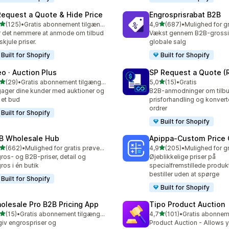
Request a Quote & Hide Price
Engrosprisrabat B2B
ud af 5 stjerner
ud af 5 stjerner
(125)
•
Gratis abonnement tilgængeligt
4,9
(687)
•
 anmeldelser i alt
687 anmeldelser i alt
 det nemmere at anmode om tilbud
Vækst gennem B2B-grossis
skjule priser.
globale salg
Built for Shopify
Built for Shopify
eo · Auction Plus
SP Request a Quote (
ud af 5 stjerner
ud af 5 stjerner
(29)
•
Gratis abonnement tilgængeligt
5,0
(15)
•
Gratis
anmeldelser i alt
15 anmeldelser i alt
ager dine kunder med auktioner og
B2B-anmodninger om tilbu
 et bud
prisforhandling og konverte
ordrer
Built for Shopify
Built for Shopify
B Wholesale Hub
Apippa‑Custom Price 
ud af 5 stjerner
ud af 5 stjerner
(662)
•
Mulighed for gratis prøveperiode
4,9
(205)
•
 anmeldelser i alt
205 anmeldelser i alt
ros- og B2B-priser, detail og
Øjeblikkelige priser på
ros i én butik
specialfremstillede produk
bestiller uden at spørge
Built for Shopify
Built for Shopify
olesale Pro B2B Pricing App
Tipo Product Auction
ud af 5 stjerner
ud af 5 stjerner
(15)
•
Gratis abonnement tilgængeligt
4,7
(101)
•
anmeldelser i alt
101 anmeldelser i alt
iv engrospriser og
Product Auction - Allows y