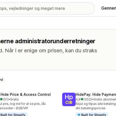
Gennem
onerne administratorunderretninger
d. Når I er enige om prisen, kan du straks
yd
 Hide Price & Access Control
HidePay: Hide Payme
ud af 5 stjerner
ud af 5 stjerner
(51)
•
Gratis
4,8
(352)
•
anmeldelser i alt
352 anmeldelser i alt
ul pris, log ind for at se pris, lås
Skjul og tilpas alle betalin
rossider – B2B/VIP
din betalingsproces
Built for Shopify
Built for Shopify