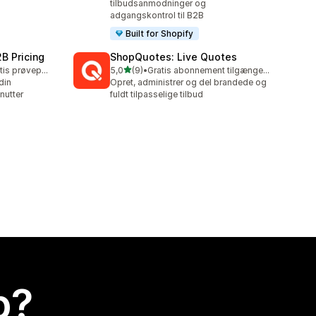
tilbudsanmodninger og
adgangskontrol til B2B
Built for Shopify
B Pricing
ShopQuotes: Live Quotes
ud af 5 stjerner
Mulighed for gratis prøveperiode
5,0
(9)
•
Gratis abonnement tilgængeligt
9 anmeldelser i alt
din
Opret, administrer og del brandede og
nutter
fuldt tilpasselige tilbud
p?