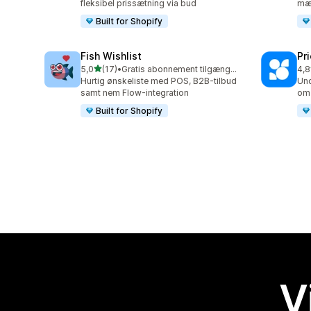
fleksibel prissætning via bud
mæn
Built for Shopify
Fish Wishlist
Pr
ud af 5 stjerner
5,0
(17)
•
Gratis abonnement tilgængeligt
4,8
17 anmeldelser i alt
32 
Hurtig ønskeliste med POS, B2B-tilbud
Und
samt nem Flow-integration
om 
Built for Shopify
V