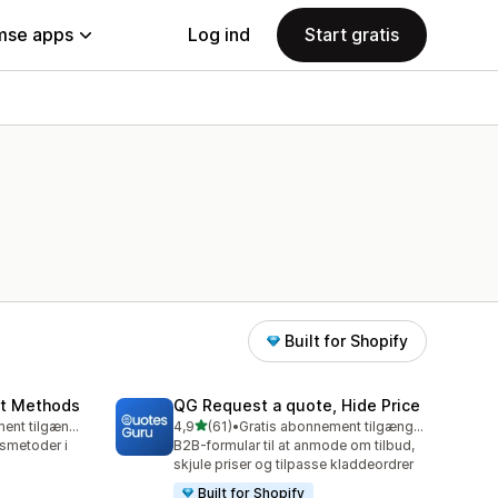
se apps
Log ind
Start gratis
Built for Shopify
nt Methods
QG Request a quote, Hide Price
ud af 5 stjerner
Gratis abonnement tilgængeligt
4,9
(61)
•
Gratis abonnement tilgængeligt
61 anmeldelser i alt
gsmetoder i
B2B-formular til at anmode om tilbud,
skjule priser og tilpasse kladdeordrer
Built for Shopify