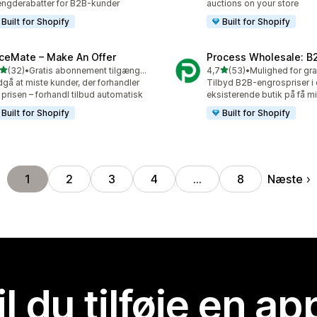
gderabatter for B2B-kunder
auctions on your store
Built for Shopify
Built for Shopify
iceMate – Make An Offer
Process Wholesale: B2
ud af 5 stjerner
ud af 5 stjerner
(32)
•
Gratis abonnement tilgængeligt
4,7
(53)
•
anmeldelser i alt
53 anmeldelser i alt
gå at miste kunder, der forhandler
Tilbyd B2B-engrospriser i 
prisen – forhandl tilbud automatisk
eksisterende butik på få mi
Built for Shopify
Built for Shopify
Næste
1
2
3
4
…
8
il du tilføje en ap