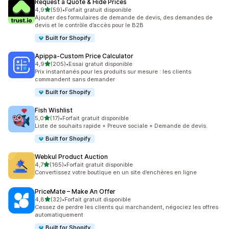
Request a Quote & Hide Prices
étoile(s) sur 5
4,9
(59)
•
Forfait gratuit disponible
59 avis au total
Ajouter des formulaires de demande de devis, des demandes de
devis et le contrôle d’accès pour le B2B
Built for Shopify
Apippa‑Custom Price Calculator
étoile(s) sur 5
4,9
(205)
•
Essai gratuit disponible
205 avis au total
Prix instantanés pour les produits sur mesure : les clients
commandent sans demander
Built for Shopify
Fish Wishlist
étoile(s) sur 5
5,0
(17)
•
Forfait gratuit disponible
17 avis au total
Liste de souhaits rapide + Preuve sociale + Demande de devis.
Built for Shopify
Webkul Product Auction
étoile(s) sur 5
4,7
(165)
•
Forfait gratuit disponible
165 avis au total
Convertissez votre boutique en un site d’enchères en ligne
PriceMate – Make An Offer
étoile(s) sur 5
4,8
(32)
•
Forfait gratuit disponible
32 avis au total
Cessez de perdre les clients qui marchandent, négociez les offres
automatiquement
Built for Shopify