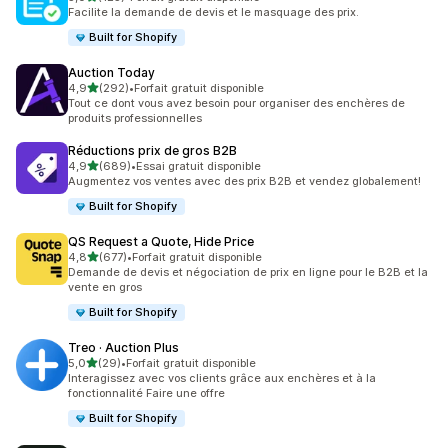
125 avis au total
Facilite la demande de devis et le masquage des prix.
Built for Shopify
Auction Today
étoile(s) sur 5
4,9
(292)
•
Forfait gratuit disponible
292 avis au total
Tout ce dont vous avez besoin pour organiser des enchères de
produits professionnelles
Réductions prix de gros B2B
étoile(s) sur 5
4,9
(689)
•
Essai gratuit disponible
689 avis au total
Augmentez vos ventes avec des prix B2B et vendez globalement!
Built for Shopify
QS Request a Quote, Hide Price
étoile(s) sur 5
4,8
(677)
•
Forfait gratuit disponible
677 avis au total
Demande de devis et négociation de prix en ligne pour le B2B et la
vente en gros
Built for Shopify
Treo · Auction Plus
étoile(s) sur 5
5,0
(29)
•
Forfait gratuit disponible
29 avis au total
Interagissez avec vos clients grâce aux enchères et à la
fonctionnalité Faire une offre
Built for Shopify