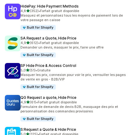
HidePay: Hide Payment Methods
étoile(s) sur 5
4,8
(352)
•
Forfait gratuit disponible
352 avis au total
Masquez et personnalisez tous les moyens de paiement lors de
votre passage en caisse
Built for Shopify
SA Request a Quote, Hide Price
étoile(s) sur 5
4,9
(612)
•
Forfait gratuit disponible
612 avis au total
Demander un devis, masquer le prix, faire une offre
Built for Shopify
SP Hide Price & Access Control
étoile(s) sur 5
5,0
(51)
•
Gratuite
51 avis au total
Masquer les prix, connexion pour voir le prix, verrouiller les pages
de vente en gros - B2B/VIP
Built for Shopify
QG Request a quote, Hide Price
étoile(s) sur 5
4,9
(61)
•
Forfait gratuit disponible
61 avis au total
Formulaire de demande de devis B2B, masquage des prix et
personnalisation des commandes provisoires
Built for Shopify
S:Request a Quote & Hide Price
étoile(s) sur 5
5,0
(125)
•
Forfait gratuit disponible