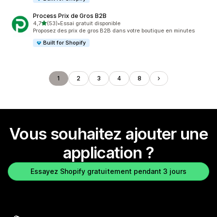
Process Prix de Gros B2B
étoile(s) sur 5
4,7
(53)
•
Essai gratuit disponible
53 avis au total
Proposez des prix de gros B2B dans votre boutique en minutes
Built for Shopify
1
2
3
4
8
Vous souhaitez ajouter une
application ?
Essayez Shopify gratuitement pendant 3 jours