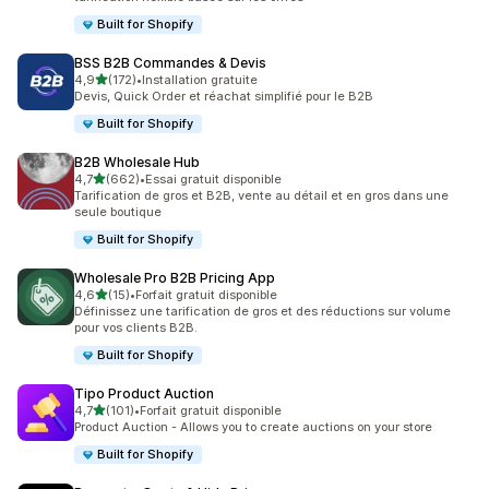
Built for Shopify
BSS B2B Commandes & Devis
étoile(s) sur 5
4,9
(172)
•
Installation gratuite
172 avis au total
Devis, Quick Order et réachat simplifié pour le B2B
Built for Shopify
B2B Wholesale Hub
étoile(s) sur 5
4,7
(662)
•
Essai gratuit disponible
662 avis au total
Tarification de gros et B2B, vente au détail et en gros dans une
seule boutique
Built for Shopify
Wholesale Pro B2B Pricing App
étoile(s) sur 5
4,6
(15)
•
Forfait gratuit disponible
15 avis au total
Définissez une tarification de gros et des réductions sur volume
pour vos clients B2B.
Built for Shopify
Tipo Product Auction
étoile(s) sur 5
4,7
(101)
•
Forfait gratuit disponible
101 avis au total
Product Auction - Allows you to create auctions on your store
Built for Shopify