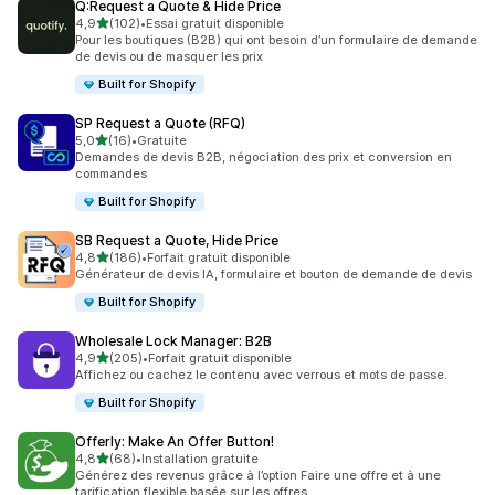
Q:Request a Quote & Hide Price
étoile(s) sur 5
4,9
(102)
•
Essai gratuit disponible
102 avis au total
Pour les boutiques (B2B) qui ont besoin d’un formulaire de demande
de devis ou de masquer les prix
Built for Shopify
SP Request a Quote (RFQ)
étoile(s) sur 5
5,0
(16)
•
Gratuite
16 avis au total
Demandes de devis B2B, négociation des prix et conversion en
commandes
Built for Shopify
SB Request a Quote, Hide Price
étoile(s) sur 5
4,8
(186)
•
Forfait gratuit disponible
186 avis au total
Générateur de devis IA, formulaire et bouton de demande de devis
Built for Shopify
Wholesale Lock Manager: B2B
étoile(s) sur 5
4,9
(205)
•
Forfait gratuit disponible
205 avis au total
Affichez ou cachez le contenu avec verrous et mots de passe.
Built for Shopify
Offerly: Make An Offer Button!
étoile(s) sur 5
4,8
(68)
•
Installation gratuite
68 avis au total
Générez des revenus grâce à l’option Faire une offre et à une
tarification flexible basée sur les offres