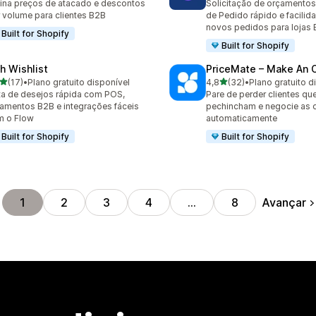
ina preços de atacado e descontos
Solicitação de orçamentos,
 volume para clientes B2B
de Pedido rápido e facilid
novos pedidos para lojas
Built for Shopify
Built for Shopify
sh Wishlist
PriceMate – Make An O
de 5 estrelas
de 5 estrelas
(17)
•
Plano gratuito disponível
4,8
(32)
•
Plano gratuito d
avaliações ao todo
32 avaliações ao todo
ta de desejos rápida com POS,
Pare de perder clientes qu
amentos B2B e integrações fáceis
pechincham e negocie as o
m o Flow
automaticamente
Built for Shopify
Built for Shopify
Avançar
1
2
3
4
…
8