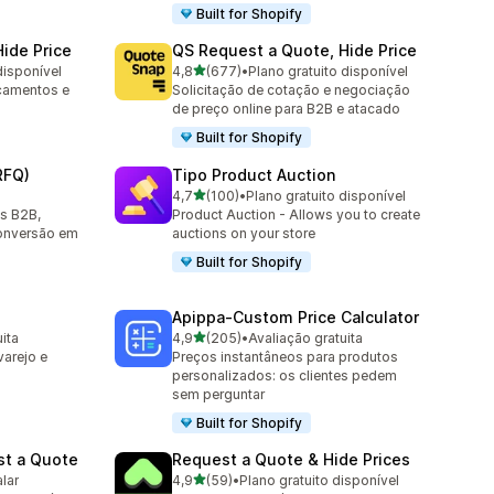
Built for Shopify
ide Price
QS Request a Quote, Hide Price
de 5 estrelas
disponível
4,8
(677)
•
Plano gratuito disponível
677 avaliações ao todo
rçamentos e
Solicitação de cotação e negociação
de preço online para B2B e atacado
Built for Shopify
RFQ)
Tipo Product Auction
de 5 estrelas
4,7
(100)
•
Plano gratuito disponível
100 avaliações ao todo
s B2B,
Product Auction - Allows you to create
onversão em
auctions on your store
Built for Shopify
Apippa‑Custom Price Calculator
de 5 estrelas
ita
4,9
(205)
•
Avaliação gratuita
205 avaliações ao todo
varejo e
Preços instantâneos para produtos
personalizados: os clientes pedem
sem perguntar
Built for Shopify
st a Quote
Request a Quote & Hide Prices
de 5 estrelas
alar
4,9
(59)
•
Plano gratuito disponível
59 avaliações ao todo