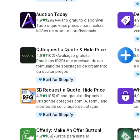
Auction Today
De
de 5 estrelas
4,9
(292)
•
Plano gratuito disponível
4,9
292 avaliações ao todo
687
Tudo o que você precisa para realizar
Aum
leilões de produtos profissionais
ven
Q:Request a Quote & Hide Price
Tr
de 5 estrelas
4,9
(102)
•
Avaliação gratuita
5,0
102 avaliações ao todo
29 
Para lojas (B2B) que precisam de um
Int
formulário de solicitação de orçamento
e o
ou ocultar preços
Built for Shopify
SB Request a Quote, Hide Price
Wh
de 5 estrelas
4,8
(185)
•
Plano gratuito disponível
4,9
185 avaliações ao todo
204
Criador de cotações com IA, formulário
Exi
e botão de solicitação de cotação
com
Built for Shopify
Offerly: Make An Offer Button!
Wh
de 5 estrelas
4,8
(68)
•
Grátis para instalar
4,6
68 avaliações ao todo
15 