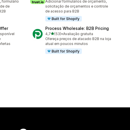
 formulário
Adicionar formulários de orçamento,
ade de
solicitação de orçamentos e controle
 B2B
de acesso para B2B
Built for Shopify
ffer
Process Wholesale: B2B Pricing
de 5 estrelas
isponível
4,7
(53)
•
Avaliação gratuita
53 avaliações ao todo
e
Ofereça preços de atacado B2B na loja
fertas
atual em poucos minutos
Built for Shopify