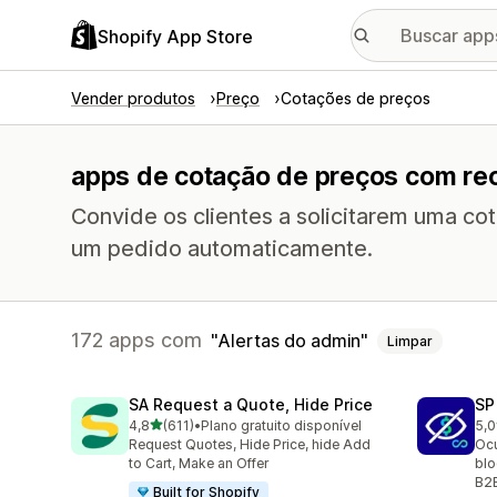
Shopify App Store
Vender produtos
Preço
Cotações de preços
apps de cotação de preços com rec
Convide os clientes a solicitarem uma c
um pedido automaticamente.
172 apps com
Alertas do admin
Limpar
SA Request a Quote, Hide Price
SP
de 5 estrelas
4,8
(611)
•
Plano gratuito disponível
5,0
611 avaliações ao todo
50 
Request Quotes, Hide Price, hide Add
Ocu
to Cart, Make an Offer
blo
B2
Built for Shopify