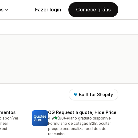
ps
Fazer login
Comece grátis
Built for Shopify
amentos
QG Request a quote, Hide Price
de 5 estrelas
disponível
4,9
(60)
•
Plano gratuito disponível
60 avaliações ao todo
omear
Formulário de cotação B2B, ocultar
kout
preço e personalizar pedidos de
rascunho