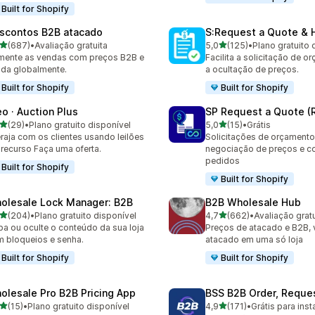
Built for Shopify
scontos B2B atacado
S:Request a Quote & H
de 5 estrelas
de 5 estrelas
(687)
•
Avaliação gratuita
5,0
(125)
•
Plano gratuito 
 avaliações ao todo
125 avaliações ao todo
ente as vendas com preços B2B e
Facilita a solicitação de o
da globalmente.
a ocultação de preços.
Built for Shopify
Built for Shopify
eo · Auction Plus
SP Request a Quote (
de 5 estrelas
de 5 estrelas
(29)
•
Plano gratuito disponível
5,0
(15)
•
Grátis
avaliações ao todo
15 avaliações ao todo
eraja com os clientes usando leilões
Solicitações de orçamento
 recurso Faça uma oferta.
negociação de preços e c
pedidos
Built for Shopify
Built for Shopify
olesale Lock Manager: B2B
B2B Wholesale Hub
de 5 estrelas
de 5 estrelas
(204)
•
Plano gratuito disponível
4,7
(662)
•
Avaliação gratu
 avaliações ao todo
662 avaliações ao todo
ba ou oculte o conteúdo da sua loja
Preços de atacado e B2B, 
 bloqueios e senha.
atacado em uma só loja
Built for Shopify
Built for Shopify
olesale Pro B2B Pricing App
BSS B2B Order, Reque
de 5 estrelas
de 5 estrelas
(15)
•
Plano gratuito disponível
4,9
(171)
•
Grátis para inst
avaliações ao todo
171 avaliações ao todo