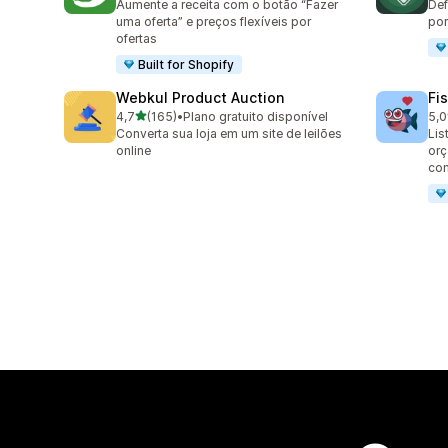
Aumente a receita com o botão “Fazer
Def
uma oferta” e preços flexíveis por
por
ofertas
Built for Shopify
Webkul Product Auction
Fi
de 5 estrelas
4,7
(165)
•
Plano gratuito disponível
5,0
165 avaliações ao todo
17 
Converta sua loja em um site de leilões
Lis
online
orç
co