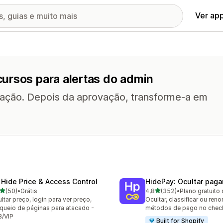
Ver ap
ursos para alertas do admin
otação. Depois da aprovação, transforme-a em
 Hide Price & Access Control
HidePay: Ocultar pag
de 5 estrelas
de 5 estrelas
(50)
•
Grátis
4,8
(352)
•
Plano gratuito 
avaliações ao todo
352 avaliações ao todo
ltar preço, login para ver preço,
Ocultar, classificar ou ren
queio de páginas para atacado -
métodos de pago no chec
B/VIP
Built for Shopify