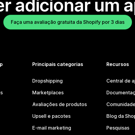
r adicionar um 
Faça uma avaliação gratuita da Shopify por 3 dias
p
Principais categorias
Recursos
Dropshipping
Central de a
os
Marketplaces
Documentaç
Avaliações de produtos
Comunidade
Upsell e pacotes
Blog da Sho
E-mail marketing
Pesquisas