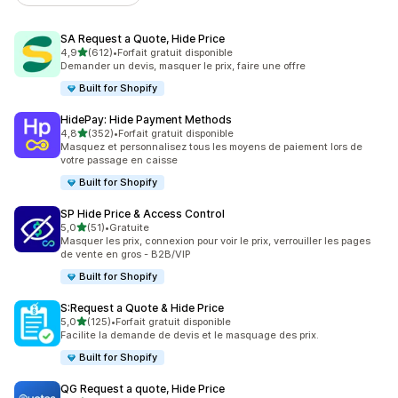
SA Request a Quote, Hide Price
étoile(s) sur 5
4,9
(612)
•
Forfait gratuit disponible
612 avis au total
Demander un devis, masquer le prix, faire une offre
Built for Shopify
HidePay: Hide Payment Methods
étoile(s) sur 5
4,8
(352)
•
Forfait gratuit disponible
352 avis au total
Masquez et personnalisez tous les moyens de paiement lors de
votre passage en caisse
Built for Shopify
SP Hide Price & Access Control
étoile(s) sur 5
5,0
(51)
•
Gratuite
51 avis au total
Masquer les prix, connexion pour voir le prix, verrouiller les pages
de vente en gros - B2B/VIP
Built for Shopify
S:Request a Quote & Hide Price
étoile(s) sur 5
5,0
(125)
•
Forfait gratuit disponible
125 avis au total
Facilite la demande de devis et le masquage des prix.
Built for Shopify
QG Request a quote, Hide Price