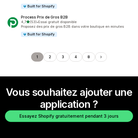
Built for Shopify
Process Prix de Gros B2B
étoile(s) sur 5
4,7
(53)
•
Essai gratuit disponible
53 avis au total
Proposez des prix de gros B2B dans votre boutique en minutes
Built for Shopify
1
2
3
4
8
Vous souhaitez ajouter une
application ?
Essayez Shopify gratuitement pendant 3 jours