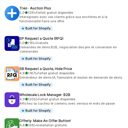
Treo · Auction Plus
étoile(s) sur 5
5,0
(29)
•
Forfait gratuit disponible
29 avis au total
Interagissez avec vos clients grâce aux enchères et à la
fonctionnalité Faire une offre
Built for Shopify
SP Request a Quote (RFQ)
étoile(s) sur 5
5,0
(16)
•
Gratuite
16 avis au total
Demandes de devis B2B, négociation des prix et conversion en
commandes
Built for Shopify
SB Request a Quote, Hide Price
étoile(s) sur 5
4,8
(187)
•
Forfait gratuit disponible
187 avis au total
Générateur de devis IA, formulaire et bouton de demande de devis
Built for Shopify
Wholesale Lock Manager: B2B
étoile(s) sur 5
4,9
(205)
•
Forfait gratuit disponible
205 avis au total
Affichez ou cachez le contenu avec verrous et mots de passe.
Built for Shopify
Offerly: Make An Offer Button!
étoile(s) sur 5
4,8
(68)
•
Installation gratuite
68 avis au total