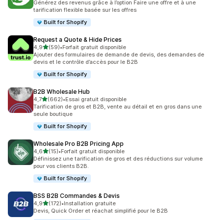
Générez des revenus grâce à l’option Faire une offre et à une
tarification flexible basée sur les offres
Built for Shopify
Request a Quote & Hide Prices
étoile(s) sur 5
4,9
(59)
•
Forfait gratuit disponible
59 avis au total
Ajouter des formulaires de demande de devis, des demandes de
devis et le contrôle d’accès pour le B2B
Built for Shopify
B2B Wholesale Hub
étoile(s) sur 5
4,7
(662)
•
Essai gratuit disponible
662 avis au total
Tarification de gros et B2B, vente au détail et en gros dans une
seule boutique
Built for Shopify
Wholesale Pro B2B Pricing App
étoile(s) sur 5
4,6
(15)
•
Forfait gratuit disponible
15 avis au total
Définissez une tarification de gros et des réductions sur volume
pour vos clients B2B.
Built for Shopify
BSS B2B Commandes & Devis
étoile(s) sur 5
4,9
(172)
•
Installation gratuite
172 avis au total
Devis, Quick Order et réachat simplifié pour le B2B