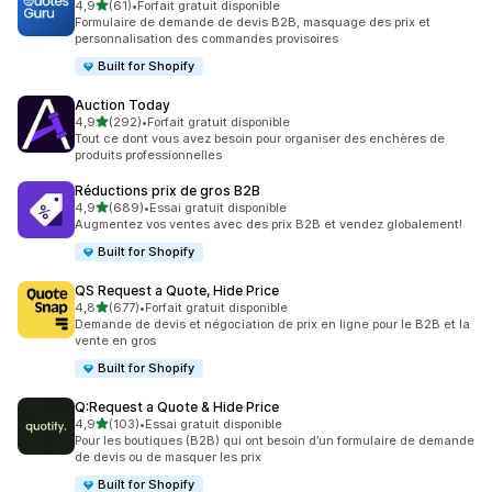
étoile(s) sur 5
4,9
(61)
•
Forfait gratuit disponible
61 avis au total
Formulaire de demande de devis B2B, masquage des prix et
personnalisation des commandes provisoires
Built for Shopify
Auction Today
étoile(s) sur 5
4,9
(292)
•
Forfait gratuit disponible
292 avis au total
Tout ce dont vous avez besoin pour organiser des enchères de
produits professionnelles
Réductions prix de gros B2B
étoile(s) sur 5
4,9
(689)
•
Essai gratuit disponible
689 avis au total
Augmentez vos ventes avec des prix B2B et vendez globalement!
Built for Shopify
QS Request a Quote, Hide Price
étoile(s) sur 5
4,8
(677)
•
Forfait gratuit disponible
677 avis au total
Demande de devis et négociation de prix en ligne pour le B2B et la
vente en gros
Built for Shopify
Q:Request a Quote & Hide Price
étoile(s) sur 5
4,9
(103)
•
Essai gratuit disponible
103 avis au total
Pour les boutiques (B2B) qui ont besoin d’un formulaire de demande
de devis ou de masquer les prix
Built for Shopify