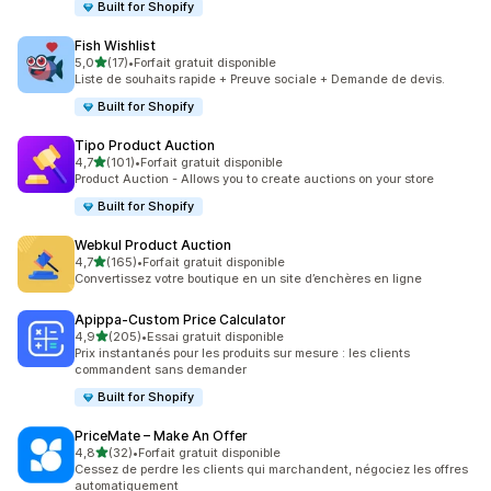
Built for Shopify
Fish Wishlist
étoile(s) sur 5
5,0
(17)
•
Forfait gratuit disponible
17 avis au total
Liste de souhaits rapide + Preuve sociale + Demande de devis.
Built for Shopify
Tipo Product Auction
étoile(s) sur 5
4,7
(101)
•
Forfait gratuit disponible
101 avis au total
Product Auction - Allows you to create auctions on your store
Built for Shopify
Webkul Product Auction
étoile(s) sur 5
4,7
(165)
•
Forfait gratuit disponible
165 avis au total
Convertissez votre boutique en un site d’enchères en ligne
Apippa‑Custom Price Calculator
étoile(s) sur 5
4,9
(205)
•
Essai gratuit disponible
205 avis au total
Prix instantanés pour les produits sur mesure : les clients
commandent sans demander
Built for Shopify
PriceMate – Make An Offer
étoile(s) sur 5
4,8
(32)
•
Forfait gratuit disponible
32 avis au total
Cessez de perdre les clients qui marchandent, négociez les offres
automatiquement