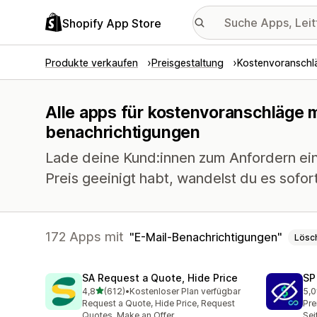
Shopify App Store
Produkte verkaufen
Preisgestaltung
Kostenvoranschl
Alle apps für kostenvoranschläge m
benachrichtigungen
Lade deine Kund:innen zum Anfordern ein
Preis geeinigt habt, wandelst du es sofort
172 Apps mit
E-Mail-Benachrichtigungen
Lösc
SA Request a Quote, Hide Price
SP
von 5 Sternen
4,8
(612)
•
Kostenloser Plan verfügbar
5,0
612 Rezensionen insgesamt
51 
Request a Quote, Hide Price, Request
Pre
Quotes, Make an Offer
Sei