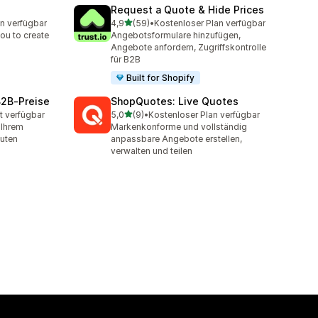
Request a Quote & Hide Prices
von 5 Sternen
n verfügbar
4,9
(59)
•
Kostenloser Plan verfügbar
t
59 Rezensionen insgesamt
ou to create
Angebotsformulare hinzufügen,
Angebote anfordern, Zugriffskontrolle
für B2B
Built for Shopify
B2B‑Preise
ShopQuotes: Live Quotes
von 5 Sternen
t verfügbar
5,0
(9)
•
Kostenloser Plan verfügbar
t
9 Rezensionen insgesamt
 Ihrem
Markenkonforme und vollständig
nuten
anpassbare Angebote erstellen,
verwalten und teilen