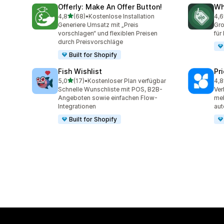
Offerly: Make An Offer Button!
Wh
von 5 Sternen
4,8
(68)
•
Kostenlose Installation
4,6
68 Rezensionen insgesamt
15 
Generiere Umsatz mit „Preis
Gro
vorschlagen“ und flexiblen Preisen
für
durch Preisvorschläge
Built for Shopify
Fish Wishlist
Pr
von 5 Sternen
5,0
(17)
•
Kostenloser Plan verfügbar
4,8
17 Rezensionen insgesamt
32 
Schnelle Wunschliste mit POS, B2B-
Ver
Angeboten sowie einfachen Flow-
meh
Integrationen
aut
Built for Shopify