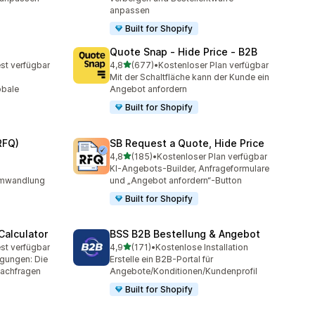
anpassen
Built for Shopify
Quote Snap ‑ Hide Price ‑ B2B
von 5 Sternen
st verfügbar
4,8
(677)
•
Kostenloser Plan verfügbar
mt
677 Rezensionen insgesamt
Mit der Schaltfläche kann der Kunde ein
obale
Angebot anfordern
Built for Shopify
RFQ)
SB Request a Quote, Hide Price
von 5 Sternen
4,8
(185)
•
Kostenloser Plan verfügbar
185 Rezensionen insgesamt
KI-Angebots-Builder, Anfrageformulare
Umwandlung
und „Angebot anfordern“-Button
Built for Shopify
Calculator
BSS B2B Bestellung & Angebot
von 5 Sternen
st verfügbar
4,9
(171)
•
Kostenlose Installation
mt
171 Rezensionen insgesamt
igungen: Die
Erstelle ein B2B-Portal für
Nachfragen
Angebote/Konditionen/Kundenprofil
Built for Shopify