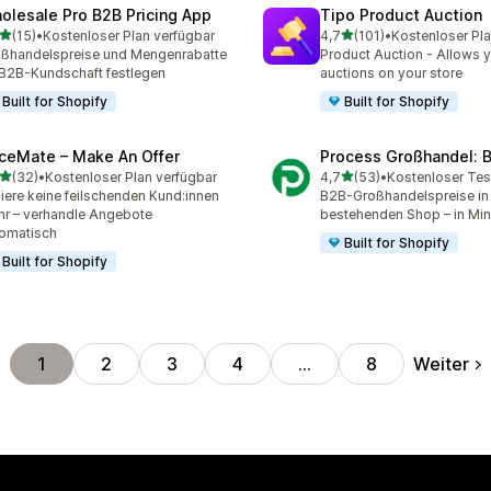
olesale Pro B2B Pricing App
Tipo Product Auction
von 5 Sternen
von 5 Sternen
(15)
•
Kostenloser Plan verfügbar
4,7
(101)
•
Kostenloser Pla
Rezensionen insgesamt
101 Rezensionen insgesam
ßhandelspreise und Mengenrabatte
Product Auction - Allows y
 B2B-Kundschaft festlegen
auctions on your store
Built for Shopify
Built for Shopify
iceMate – Make An Offer
Process Großhandel: 
von 5 Sternen
von 5 Sternen
(32)
•
Kostenloser Plan verfügbar
4,7
(53)
•
Kostenloser Tes
Rezensionen insgesamt
53 Rezensionen insgesam
liere keine feilschenden Kund:innen
B2B-Großhandelspreise in
r – verhandle Angebote
bestehenden Shop – in Mi
omatisch
Built for Shopify
Built for Shopify
Weiter
1
2
3
4
…
8