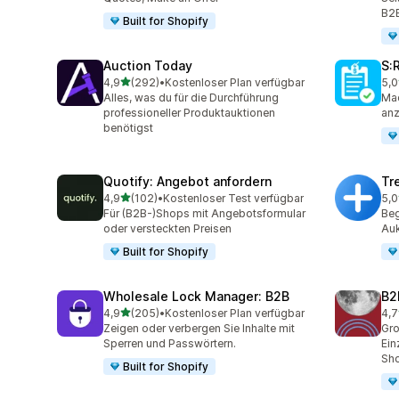
B2
Built for Shopify
Auction Today
S:
von 5 Sternen
4,9
(292)
•
Kostenloser Plan verfügbar
5,0
292 Rezensionen insgesamt
125
Alles, was du für die Durchführung
Mac
professioneller Produktauktionen
anz
benötigst
Quotify: Angebot anfordern
Tr
von 5 Sternen
4,9
(102)
•
Kostenloser Test verfügbar
5,0
102 Rezensionen insgesamt
29 
Für (B2B-)Shops mit Angebotsformular
Beg
oder versteckten Preisen
Auk
Built for Shopify
Wholesale Lock Manager: B2B
B2
von 5 Sternen
4,9
(205)
•
Kostenloser Plan verfügbar
4,7
205 Rezensionen insgesamt
662
Zeigen oder verbergen Sie Inhalte mit
Gro
Sperren und Passwörtern.
Ein
Sh
Built for Shopify