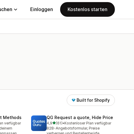
uchen
Einloggen
Kostenlos starten
Built for Shopify
nt Methods
QG Request a quote, Hide Price
von 5 Sternen
an verfügbar
4,9
(61)
•
Kostenloser Plan verfügbar
mt
61 Rezensionen insgesamt
 deinem
B2B-Angebotsformular, Preise
 anpassen
verbergen und Bestellentwürfe