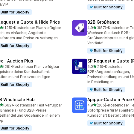
B/VIP
Built for Shopify
Built for Shopify
Request a Quote & Hide Price
B2B Großhandel
von 5 Sternen
von 5 Sternen
(125)
•
Kostenloser Plan verfügbar
4,9
(687)
•
Kostenloser Te
 Rezensionen insgesamt
687 Rezensionen insgesa
ht es einfacher, Angebote
Wachsen Sie durch B2B-
ufordern und Preise zu verbergen.
Großhandelspreise und gl
Verkäufe!
Built for Shopify
Built for Shopify
eo · Auction Plus
SP Request a Quote (
von 5 Sternen
von 5 Sternen
(29)
•
Kostenloser Plan verfügbar
5,0
(15)
•
Kostenlos
Rezensionen insgesamt
15 Rezensionen insgesamt
eistere deine Kundschaft mit
B2B-Angebotsanfragen,
tionen und Preisvorschlägen
Preisverhandlungen und 
in Bestellungen
Built for Shopify
Built for Shopify
B Wholesale Hub
Apippa‑Custom Price 
von 5 Sternen
von 5 Sternen
(662)
•
Kostenloser Test verfügbar
4,9
(205)
•
Kostenloser Te
 Rezensionen insgesamt
205 Rezensionen insgesa
ßhandels- und B2B-Preise,
Sofortpreise für Maßanfert
zelhandel und Großhandel in einem
Kundschaft bestellt ohne 
op
Built for Shopify
Built for Shopify