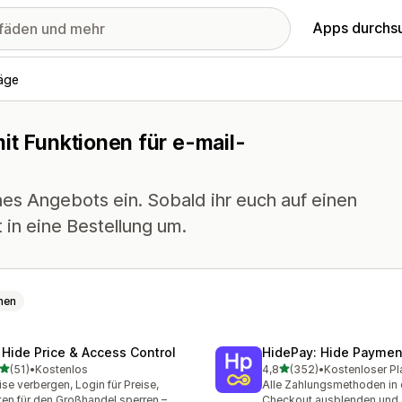
Apps durchs
äge
it Funktionen für e-mail-
es Angebots ein. Sobald ihr euch auf einen
 in eine Bestellung um.
hen
 Hide Price & Access Control
HidePay: Hide Payme
von 5 Sternen
von 5 Sternen
(51)
•
Kostenlos
4,8
(352)
•
Kostenloser Pl
Rezensionen insgesamt
352 Rezensionen insgesa
ise verbergen, Login für Preise,
Alle Zahlungsmethoden in
ten für den Großhandel sperren –
Checkout ausblenden und