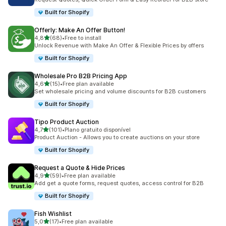
Built for Shopify
Offerly: Make An Offer Button!
de 5 estrelas
4,8
(68)
•
Free to install
68 total de avaliações
Unlock Revenue with Make An Offer & Flexible Prices by offers
Built for Shopify
Wholesale Pro B2B Pricing App
de 5 estrelas
4,6
(15)
•
Free plan available
15 total de avaliações
Set wholesale pricing and volume discounts for B2B customers
Built for Shopify
Tipo Product Auction
de 5 estrelas
4,7
(101)
•
Plano gratuito disponível
101 total de avaliações
Product Auction - Allows you to create auctions on your store
Built for Shopify
Request a Quote & Hide Prices
de 5 estrelas
4,9
(59)
•
Free plan available
59 total de avaliações
Add get a quote forms, request quotes, access control for B2B
Built for Shopify
Fish Wishlist
de 5 estrelas
5,0
(17)
•
Free plan available
17 total de avaliações