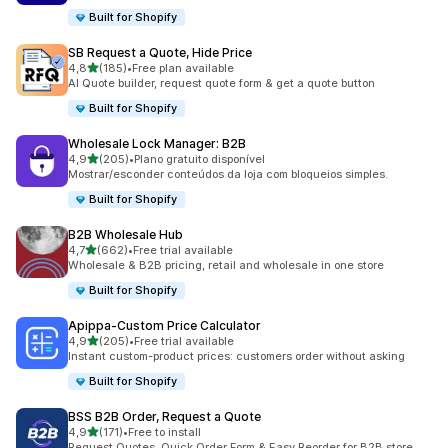
Built for Shopify
SB Request a Quote, Hide Price
de 5 estrelas
4,8
(185)
•
Free plan available
185 total de avaliações
AI Quote builder, request quote form & get a quote button
Built for Shopify
Wholesale Lock Manager: B2B
de 5 estrelas
4,9
(205)
•
Plano gratuito disponível
205 total de avaliações
Mostrar/esconder conteúdos da loja com bloqueios simples.
Built for Shopify
B2B Wholesale Hub
de 5 estrelas
4,7
(662)
•
Free trial available
662 total de avaliações
Wholesale & B2B pricing, retail and wholesale in one store
Built for Shopify
Apippa‑Custom Price Calculator
de 5 estrelas
4,9
(205)
•
Free trial available
205 total de avaliações
Instant custom-product prices: customers order without asking
Built for Shopify
BSS B2B Order, Request a Quote
de 5 estrelas
4,9
(171)
•
Free to install
171 total de avaliações
Request Quotes, Quick Order Form & Easy Reorder for B2B store