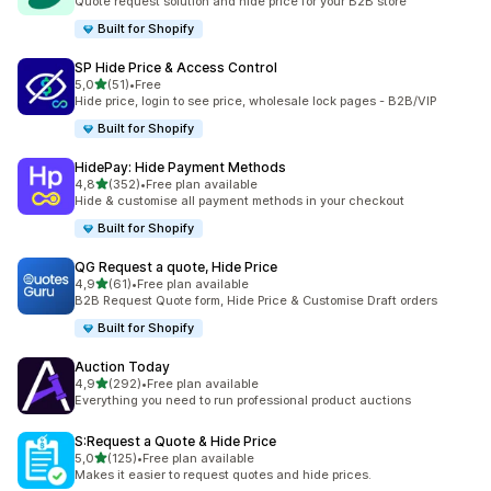
Quote request solution and hide price for your B2B store
Built for Shopify
SP Hide Price & Access Control
de 5 estrelas
5,0
(51)
•
Free
51 total de avaliações
Hide price, login to see price, wholesale lock pages - B2B/VIP
Built for Shopify
HidePay: Hide Payment Methods
de 5 estrelas
4,8
(352)
•
Free plan available
352 total de avaliações
Hide & customise all payment methods in your checkout
Built for Shopify
QG Request a quote, Hide Price
de 5 estrelas
4,9
(61)
•
Free plan available
61 total de avaliações
B2B Request Quote form, Hide Price & Customise Draft orders
Built for Shopify
Auction Today
de 5 estrelas
4,9
(292)
•
Free plan available
292 total de avaliações
Everything you need to run professional product auctions
S:Request a Quote & Hide Price
de 5 estrelas
5,0
(125)
•
Free plan available
125 total de avaliações
Makes it easier to request quotes and hide prices.