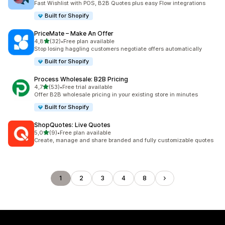
Fast Wishlist with POS, B2B Quotes plus easy Flow integrations
Built for Shopify
PriceMate – Make An Offer
de 5 estrelas
4,8
(32)
•
Free plan available
32 total de avaliações
Stop losing haggling customers negotiate offers automatically
Built for Shopify
Process Wholesale: B2B Pricing
de 5 estrelas
4,7
(53)
•
Free trial available
53 total de avaliações
Offer B2B wholesale pricing in your existing store in minutes
Built for Shopify
ShopQuotes: Live Quotes
de 5 estrelas
5,0
(9)
•
Free plan available
9 total de avaliações
Create, manage and share branded and fully customizable quotes
1
2
3
4
8