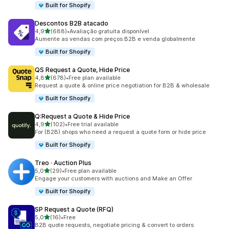
Built for Shopify
Descontos B2B atacado
de 5 estrelas
4,9
(688)
•
Avaliação gratuita disponível
688 total de avaliações
Aumente as vendas com preços B2B e venda globalmente
Built for Shopify
QS Request a Quote, Hide Price
de 5 estrelas
4,8
(678)
•
Free plan available
678 total de avaliações
Request a quote & online price negotiation for B2B & wholesale
Built for Shopify
Q:Request a Quote & Hide Price
de 5 estrelas
4,9
(102)
•
Free trial available
102 total de avaliações
For (B2B) shops who need a request a quote form or hide price
Built for Shopify
Treo · Auction Plus
de 5 estrelas
5,0
(29)
•
Free plan available
29 total de avaliações
Engage your customers with auctions and Make an Offer
Built for Shopify
SP Request a Quote (RFQ)
de 5 estrelas
5,0
(16)
•
Free
16 total de avaliações
B2B quote requests, negotiate pricing & convert to orders