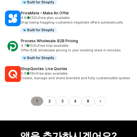
Built for Shopify
PriceMate – Make An Offer
별 5개 중
4.8
(32)
•
Free plan available
총 리뷰 32개
Stop losing haggling customers negotiate offers automatically
Built for Shopify
Process Wholesale: B2B Pricing
별 5개 중
4.7
(53)
•
Free trial available
총 리뷰 53개
Offer B2B wholesale pricing in your existing store in minutes
Built for Shopify
ShopQuotes: Live Quotes
별 5개 중
5.0
(9)
•
Free plan available
총 리뷰 9개
Create, manage and share branded and fully customizable quotes
1
2
3
4
8
앱을 추가하시겠어요?