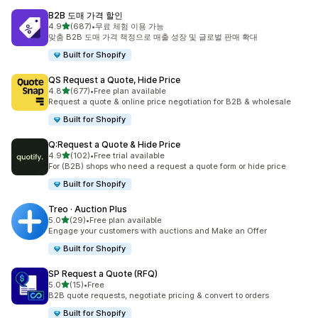
B2B 도매 가격 할인
별 5개 중
4.9
(687)
•
무료 체험 이용 가능
총 리뷰 687개
맞춤 B2B 도매 가격 책정으로 매출 성장 및 글로벌 판매 확대
Built for Shopify
QS Request a Quote, Hide Price
별 5개 중
4.8
(677)
•
Free plan available
총 리뷰 677개
Request a quote & online price negotiation for B2B & wholesale
Built for Shopify
Q:Request a Quote & Hide Price
별 5개 중
4.9
(102)
•
Free trial available
총 리뷰 102개
For (B2B) shops who need a request a quote form or hide price
Built for Shopify
Treo · Auction Plus
별 5개 중
5.0
(29)
•
Free plan available
총 리뷰 29개
Engage your customers with auctions and Make an Offer
Built for Shopify
SP Request a Quote (RFQ)
별 5개 중
5.0
(15)
•
Free
총 리뷰 15개
B2B quote requests, negotiate pricing & convert to orders
Built for Shopify