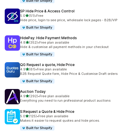
Built for Shopify
SP Hide Price & Access Control
별 5개 중
5.0
(51)
•
Free
총 리뷰 51개
Hide price, login to see price, wholesale lock pages - B2B/VIP
Built for Shopify
HidePay: Hide Payment Methods
별 5개 중
4.8
(352)
•
Free plan available
총 리뷰 352개
Hide & customise all payment methods in your checkout
Built for Shopify
QG Request a quote, Hide Price
별 5개 중
4.9
(61)
•
Free plan available
총 리뷰 61개
B2B Request Quote form, Hide Price & Customise Draft orders
Built for Shopify
Auction Today
별 5개 중
4.9
(292)
•
Free plan available
총 리뷰 292개
Everything you need to run professional product auctions
S:Request a Quote & Hide Price
별 5개 중
5.0
(125)
•
Free plan available
총 리뷰 125개
Makes it easier to request quotes and hide prices.
Built for Shopify