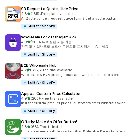
SB Request a Quote, Hide Price
별 5개 중
4.8
(185)
•
Free plan available
총 리뷰 185개
AI Quote builder, request quote form & get a quote button
Built for Shopify
Wholesale Lock Manager: B2B
별 5개 중
4.9
(205)
•
무료 플랜 사용 가능
총 리뷰 205개
잠금 및 비밀번호로 스토어 콘텐츠를 표시하거나 숨기세요.
Built for Shopify
B2B Wholesale Hub
별 5개 중
4.7
(662)
•
Free trial available
총 리뷰 662개
Wholesale & B2B pricing, retail and wholesale in one store
Built for Shopify
Apippa‑Custom Price Calculator
별 5개 중
4.9
(205)
•
Free trial available
총 리뷰 205개
Instant custom-product prices: customers order without asking
Built for Shopify
Offerly: Make An Offer Button!
별 5개 중
4.8
(68)
•
Free to install
총 리뷰 68개
Unlock Revenue with Make An Offer & Flexible Prices by offers