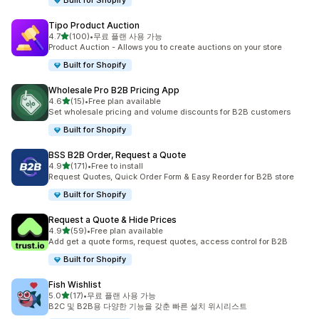
Built for Shopify
Tipo Product Auction
별 5개 중
4.7
(100)
•
무료 플랜 사용 가능
총 리뷰 100개
Product Auction - Allows you to create auctions on your store
Built for Shopify
Wholesale Pro B2B Pricing App
별 5개 중
4.6
(15)
•
Free plan available
총 리뷰 15개
Set wholesale pricing and volume discounts for B2B customers
Built for Shopify
BSS B2B Order, Request a Quote
별 5개 중
4.9
(171)
•
Free to install
총 리뷰 171개
Request Quotes, Quick Order Form & Easy Reorder for B2B store
Built for Shopify
Request a Quote & Hide Prices
별 5개 중
4.9
(59)
•
Free plan available
총 리뷰 59개
Add get a quote forms, request quotes, access control for B2B
Built for Shopify
Fish Wishlist
별 5개 중
5.0
(17)
•
무료 플랜 사용 가능
총 리뷰 17개
B2C 및 B2B용 다양한 기능을 갖춘 빠른 설치 위시리스트