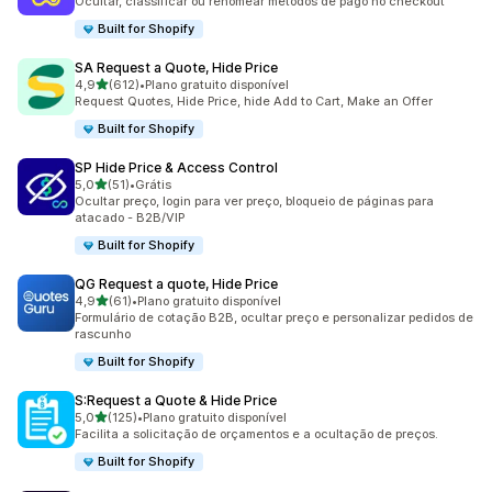
Ocultar, classificar ou renomear métodos de pago no checkout
Built for Shopify
SA Request a Quote, Hide Price
de 5 estrelas
4,9
(612)
•
Plano gratuito disponível
612 avaliações ao todo
Request Quotes, Hide Price, hide Add to Cart, Make an Offer
Built for Shopify
SP Hide Price & Access Control
de 5 estrelas
5,0
(51)
•
Grátis
51 avaliações ao todo
Ocultar preço, login para ver preço, bloqueio de páginas para
atacado - B2B/VIP
Built for Shopify
QG Request a quote, Hide Price
de 5 estrelas
4,9
(61)
•
Plano gratuito disponível
61 avaliações ao todo
Formulário de cotação B2B, ocultar preço e personalizar pedidos de
rascunho
Built for Shopify
S:Request a Quote & Hide Price
de 5 estrelas
5,0
(125)
•
Plano gratuito disponível
125 avaliações ao todo
Facilita a solicitação de orçamentos e a ocultação de preços.
Built for Shopify