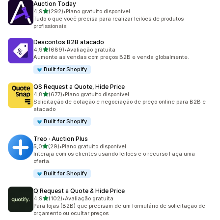
Auction Today
de 5 estrelas
4,9
(292)
•
Plano gratuito disponível
292 avaliações ao todo
Tudo o que você precisa para realizar leilões de produtos
profissionais
Descontos B2B atacado
de 5 estrelas
4,9
(689)
•
Avaliação gratuita
689 avaliações ao todo
Aumente as vendas com preços B2B e venda globalmente.
Built for Shopify
QS Request a Quote, Hide Price
de 5 estrelas
4,8
(677)
•
Plano gratuito disponível
677 avaliações ao todo
Solicitação de cotação e negociação de preço online para B2B e
atacado
Built for Shopify
Treo · Auction Plus
de 5 estrelas
5,0
(29)
•
Plano gratuito disponível
29 avaliações ao todo
Interaja com os clientes usando leilões e o recurso Faça uma
oferta.
Built for Shopify
Q:Request a Quote & Hide Price
de 5 estrelas
4,9
(102)
•
Avaliação gratuita
102 avaliações ao todo
Para lojas (B2B) que precisam de um formulário de solicitação de
orçamento ou ocultar preços