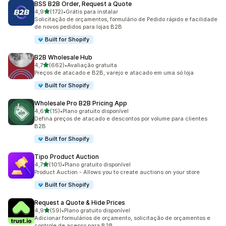
BSS B2B Order, Request a Quote
de 5 estrelas
4,9
(172)
•
Grátis para instalar
172 avaliações ao todo
Solicitação de orçamentos, formulário de Pedido rápido e facilidade
de novos pedidos para lojas B2B
Built for Shopify
B2B Wholesale Hub
de 5 estrelas
4,7
(662)
•
Avaliação gratuita
662 avaliações ao todo
Preços de atacado e B2B, varejo e atacado em uma só loja
Built for Shopify
Wholesale Pro B2B Pricing App
de 5 estrelas
4,6
(15)
•
Plano gratuito disponível
15 avaliações ao todo
Defina preços de atacado e descontos por volume para clientes
B2B
Built for Shopify
Tipo Product Auction
de 5 estrelas
4,7
(101)
•
Plano gratuito disponível
101 avaliações ao todo
Product Auction - Allows you to create auctions on your store
Built for Shopify
Request a Quote & Hide Prices
de 5 estrelas
4,9
(59)
•
Plano gratuito disponível
59 avaliações ao todo
Adicionar formulários de orçamento, solicitação de orçamentos e
controle de acesso para B2B