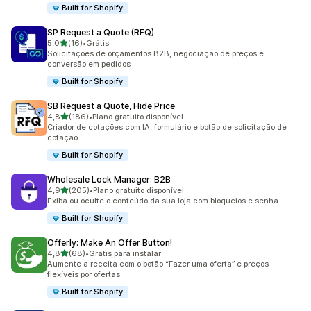
Built for Shopify
SP Request a Quote (RFQ)
de 5 estrelas
5,0
(16)
•
Grátis
16 avaliações ao todo
Solicitações de orçamentos B2B, negociação de preços e
conversão em pedidos
Built for Shopify
SB Request a Quote, Hide Price
de 5 estrelas
4,8
(186)
•
Plano gratuito disponível
186 avaliações ao todo
Criador de cotações com IA, formulário e botão de solicitação de
cotação
Built for Shopify
Wholesale Lock Manager: B2B
de 5 estrelas
4,9
(205)
•
Plano gratuito disponível
205 avaliações ao todo
Exiba ou oculte o conteúdo da sua loja com bloqueios e senha.
Built for Shopify
Offerly: Make An Offer Button!
de 5 estrelas
4,8
(68)
•
Grátis para instalar
68 avaliações ao todo
Aumente a receita com o botão “Fazer uma oferta” e preços
flexíveis por ofertas
Built for Shopify