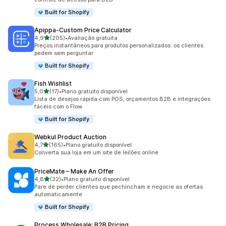
Built for Shopify
Apippa‑Custom Price Calculator
de 5 estrelas
4,9
(205)
•
Avaliação gratuita
205 avaliações ao todo
Preços instantâneos para produtos personalizados: os clientes
pedem sem perguntar
Built for Shopify
Fish Wishlist
de 5 estrelas
5,0
(17)
•
Plano gratuito disponível
17 avaliações ao todo
Lista de desejos rápida com POS, orçamentos B2B e integrações
fáceis com o Flow
Built for Shopify
Webkul Product Auction
de 5 estrelas
4,7
(165)
•
Plano gratuito disponível
165 avaliações ao todo
Converta sua loja em um site de leilões online
PriceMate – Make An Offer
de 5 estrelas
4,8
(32)
•
Plano gratuito disponível
32 avaliações ao todo
Pare de perder clientes que pechincham e negocie as ofertas
automaticamente
Built for Shopify
Process Wholesale: B2B Pricing