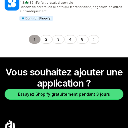
étoile(s) sur 5
4,8
(32)
•
Forfait gratuit disponible
32 avis au total
Cessez de perdre les clients qui marchandent, négociez les offres
automatiquement
Built for Shopify
1
2
3
4
8
Vous souhaitez ajouter une
application ?
Essayez Shopify gratuitement pendant 3 jours