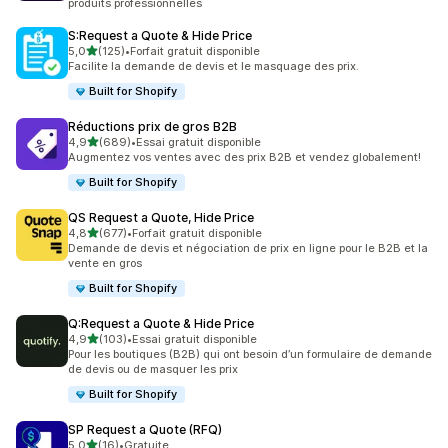
produits professionnelles
S:Request a Quote & Hide Price
étoile(s) sur 5
5,0
(125)
•
Forfait gratuit disponible
125 avis au total
Facilite la demande de devis et le masquage des prix.
Built for Shopify
Réductions prix de gros B2B
étoile(s) sur 5
4,9
(689)
•
Essai gratuit disponible
689 avis au total
Augmentez vos ventes avec des prix B2B et vendez globalement!
Built for Shopify
QS Request a Quote, Hide Price
étoile(s) sur 5
4,8
(677)
•
Forfait gratuit disponible
677 avis au total
Demande de devis et négociation de prix en ligne pour le B2B et la
vente en gros
Built for Shopify
Q:Request a Quote & Hide Price
étoile(s) sur 5
4,9
(103)
•
Essai gratuit disponible
103 avis au total
Pour les boutiques (B2B) qui ont besoin d’un formulaire de demande
de devis ou de masquer les prix
Built for Shopify
SP Request a Quote (RFQ)
étoile(s) sur 5
5,0
(16)
•
Gratuite