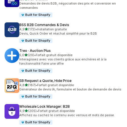
16 avis au total
Demandes de devis B2B, négociation des prix et conversion en
commandes
Built for Shopify
BSS B2B Commandes & Devis
étoile(s) sur 5
4,9
(172)
•
Installation gratuite
172 avis au total
Devis, Quick Order et réachat simplifié pour le B2B
Built for Shopify
Treo · Auction Plus
étoile(s) sur 5
5,0
(29)
•
Forfait gratuit disponible
29 avis au total
Interagissez avec vos clients grâce aux enchères et à la
fonctionnalité Faire une offre
Built for Shopify
SB Request a Quote, Hide Price
étoile(s) sur 5
4,8
(187)
•
Forfait gratuit disponible
187 avis au total
Générateur de devis IA, formulaire et bouton de demande de devis
Built for Shopify
Wholesale Lock Manager: B2B
étoile(s) sur 5
4,9
(205)
•
Forfait gratuit disponible
205 avis au total
Affichez ou cachez le contenu avec verrous et mots de passe.
Built for Shopify