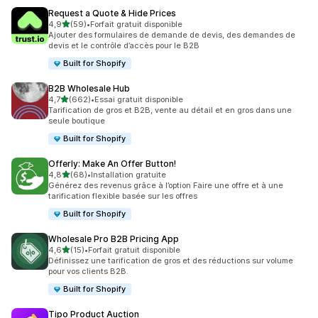
Request a Quote & Hide Prices
étoile(s) sur 5
4,9
(59)
•
Forfait gratuit disponible
59 avis au total
Ajouter des formulaires de demande de devis, des demandes de
devis et le contrôle d’accès pour le B2B
Built for Shopify
B2B Wholesale Hub
étoile(s) sur 5
4,7
(662)
•
Essai gratuit disponible
662 avis au total
Tarification de gros et B2B, vente au détail et en gros dans une
seule boutique
Built for Shopify
Offerly: Make An Offer Button!
étoile(s) sur 5
4,8
(68)
•
Installation gratuite
68 avis au total
Générez des revenus grâce à l’option Faire une offre et à une
tarification flexible basée sur les offres
Built for Shopify
Wholesale Pro B2B Pricing App
étoile(s) sur 5
4,6
(15)
•
Forfait gratuit disponible
15 avis au total
Définissez une tarification de gros et des réductions sur volume
pour vos clients B2B.
Built for Shopify
Tipo Product Auction