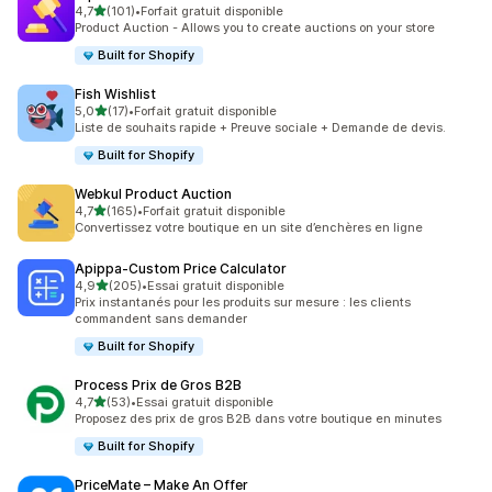
étoile(s) sur 5
4,7
(101)
•
Forfait gratuit disponible
101 avis au total
Product Auction - Allows you to create auctions on your store
Built for Shopify
Fish Wishlist
étoile(s) sur 5
5,0
(17)
•
Forfait gratuit disponible
17 avis au total
Liste de souhaits rapide + Preuve sociale + Demande de devis.
Built for Shopify
Webkul Product Auction
étoile(s) sur 5
4,7
(165)
•
Forfait gratuit disponible
165 avis au total
Convertissez votre boutique en un site d’enchères en ligne
Apippa‑Custom Price Calculator
étoile(s) sur 5
4,9
(205)
•
Essai gratuit disponible
205 avis au total
Prix instantanés pour les produits sur mesure : les clients
commandent sans demander
Built for Shopify
Process Prix de Gros B2B
étoile(s) sur 5
4,7
(53)
•
Essai gratuit disponible
53 avis au total
Proposez des prix de gros B2B dans votre boutique en minutes
Built for Shopify
PriceMate – Make An Offer