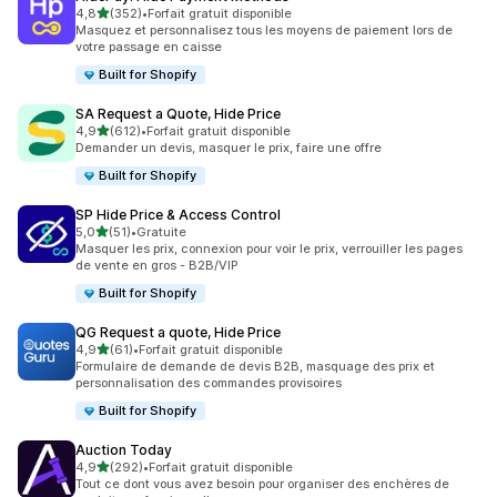
étoile(s) sur 5
4,8
(352)
•
Forfait gratuit disponible
352 avis au total
Masquez et personnalisez tous les moyens de paiement lors de
votre passage en caisse
Built for Shopify
SA Request a Quote, Hide Price
étoile(s) sur 5
4,9
(612)
•
Forfait gratuit disponible
612 avis au total
Demander un devis, masquer le prix, faire une offre
Built for Shopify
SP Hide Price & Access Control
étoile(s) sur 5
5,0
(51)
•
Gratuite
51 avis au total
Masquer les prix, connexion pour voir le prix, verrouiller les pages
de vente en gros - B2B/VIP
Built for Shopify
QG Request a quote, Hide Price
étoile(s) sur 5
4,9
(61)
•
Forfait gratuit disponible
61 avis au total
Formulaire de demande de devis B2B, masquage des prix et
personnalisation des commandes provisoires
Built for Shopify
Auction Today
étoile(s) sur 5
4,9
(292)
•
Forfait gratuit disponible
292 avis au total
Tout ce dont vous avez besoin pour organiser des enchères de