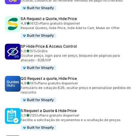
Ocultar, classificar ou renomear métodos de pago no checkout
Built for Shopify
SA Request a Quote, Hide Price
de 5 estrelas
4,9
(612)
•
Plano gratuito disponível
612 avaliações ao todo
Request Quotes, Hide Price, hide Add to Cart, Make an Offer
Built for Shopify
SP Hide Price & Access Control
de 5 estrelas
5,0
(51)
•
Grátis
51 avaliações ao todo
Ocultar preço, login para ver preço, bloqueio de páginas para
atacado - B2B/VIP
Built for Shopify
QG Request a quote, Hide Price
de 5 estrelas
4,9
(61)
•
Plano gratuito disponível
61 avaliações ao todo
Formulário de cotação B2B, ocultar preço e personalizar pedidos de
rascunho
Built for Shopify
S:Request a Quote & Hide Price
de 5 estrelas
5,0
(125)
•
Plano gratuito disponível
125 avaliações ao todo
Facilita a solicitação de orçamentos e a ocultação de preços.
Built for Shopify