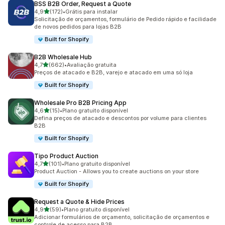
BSS B2B Order, Request a Quote
de 5 estrelas
4,9
(172)
•
Grátis para instalar
172 avaliações ao todo
Solicitação de orçamentos, formulário de Pedido rápido e facilidade
de novos pedidos para lojas B2B
Built for Shopify
B2B Wholesale Hub
de 5 estrelas
4,7
(662)
•
Avaliação gratuita
662 avaliações ao todo
Preços de atacado e B2B, varejo e atacado em uma só loja
Built for Shopify
Wholesale Pro B2B Pricing App
de 5 estrelas
4,6
(15)
•
Plano gratuito disponível
15 avaliações ao todo
Defina preços de atacado e descontos por volume para clientes
B2B
Built for Shopify
Tipo Product Auction
de 5 estrelas
4,7
(101)
•
Plano gratuito disponível
101 avaliações ao todo
Product Auction - Allows you to create auctions on your store
Built for Shopify
Request a Quote & Hide Prices
de 5 estrelas
4,9
(59)
•
Plano gratuito disponível
59 avaliações ao todo
Adicionar formulários de orçamento, solicitação de orçamentos e
controle de acesso para B2B