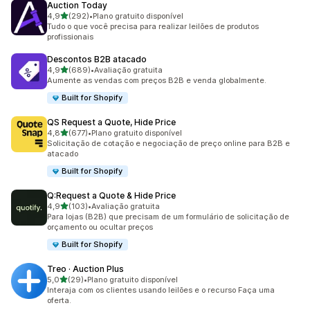
Auction Today
de 5 estrelas
4,9
(292)
•
Plano gratuito disponível
292 avaliações ao todo
Tudo o que você precisa para realizar leilões de produtos
profissionais
Descontos B2B atacado
de 5 estrelas
4,9
(689)
•
Avaliação gratuita
689 avaliações ao todo
Aumente as vendas com preços B2B e venda globalmente.
Built for Shopify
QS Request a Quote, Hide Price
de 5 estrelas
4,8
(677)
•
Plano gratuito disponível
677 avaliações ao todo
Solicitação de cotação e negociação de preço online para B2B e
atacado
Built for Shopify
Q:Request a Quote & Hide Price
de 5 estrelas
4,9
(103)
•
Avaliação gratuita
103 avaliações ao todo
Para lojas (B2B) que precisam de um formulário de solicitação de
orçamento ou ocultar preços
Built for Shopify
Treo · Auction Plus
de 5 estrelas
5,0
(29)
•
Plano gratuito disponível
29 avaliações ao todo
Interaja com os clientes usando leilões e o recurso Faça uma
oferta.