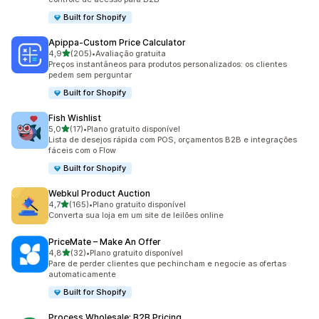
Built for Shopify
Apippa‑Custom Price Calculator
de 5 estrelas
4,9
(205)
•
Avaliação gratuita
205 avaliações ao todo
Preços instantâneos para produtos personalizados: os clientes
pedem sem perguntar
Built for Shopify
Fish Wishlist
de 5 estrelas
5,0
(17)
•
Plano gratuito disponível
17 avaliações ao todo
Lista de desejos rápida com POS, orçamentos B2B e integrações
fáceis com o Flow
Built for Shopify
Webkul Product Auction
de 5 estrelas
4,7
(165)
•
Plano gratuito disponível
165 avaliações ao todo
Converta sua loja em um site de leilões online
PriceMate – Make An Offer
de 5 estrelas
4,8
(32)
•
Plano gratuito disponível
32 avaliações ao todo
Pare de perder clientes que pechincham e negocie as ofertas
automaticamente
Built for Shopify
Process Wholesale: B2B Pricing