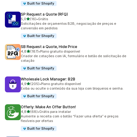
Built for Shopify
SP Request a Quote (RFQ)
de 5 estrelas
5,0
(16)
•
Grátis
16 avaliações ao todo
Solicitações de orçamentos B2B, negociação de preços e
conversão em pedidos
Built for Shopify
SB Request a Quote, Hide Price
de 5 estrelas
4,8
(187)
•
Plano gratuito disponível
187 avaliações ao todo
Criador de cotações com IA, formulário e botão de solicitação de
cotação
Built for Shopify
Wholesale Lock Manager: B2B
de 5 estrelas
4,9
(205)
•
Plano gratuito disponível
205 avaliações ao todo
Exiba ou oculte o conteúdo da sua loja com bloqueios e senha.
Built for Shopify
Offerly: Make An Offer Button!
de 5 estrelas
4,8
(68)
•
Grátis para instalar
68 avaliações ao todo
Aumente a receita com o botão “Fazer uma oferta” e preços
flexíveis por ofertas
Built for Shopify