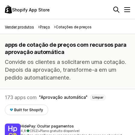
Shopify App Store
Vender produtos
Preço
Cotações de preços
apps de cotação de preços com recursos para
aprovação automática
Convide os clientes a solicitarem uma cotação.
Depois da aprovação, transforme-a em um
pedido automaticamente.
173 apps com
Aprovação automática
Limpar
Built for Shopify
HidePay: Ocultar pagamentos
de 5 estrelas
4,8
(352)
•
Plano gratuito disponível
352 avaliações ao todo