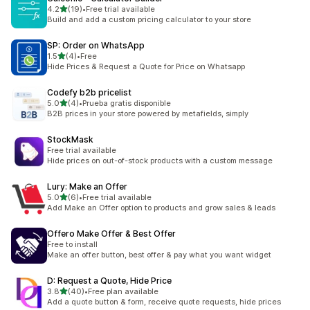
별 5개 중
4.2
(19)
•
Free trial available
총 리뷰 19개
Build and add a custom pricing calculator to your store
SP: Order on WhatsApp
별 5개 중
1.5
(4)
•
Free
총 리뷰 4개
Hide Prices & Request a Quote for Price on Whatsapp
Codefy b2b pricelist
별 5개 중
5.0
(4)
•
Prueba gratis disponible
총 리뷰 4개
B2B prices in your store powered by metafields, simply
StockMask
Free trial available
Hide prices on out-of-stock products with a custom message
Lury: Make an Offer
별 5개 중
5.0
(6)
•
Free trial available
총 리뷰 6개
Add Make an Offer option to products and grow sales & leads
Offero Make Offer & Best Offer
Free to install
Make an offer button, best offer & pay what you want widget
D: Request a Quote, Hide Price
별 5개 중
3.8
(40)
•
Free plan available
총 리뷰 40개
Add a quote button & form, receive quote requests, hide prices