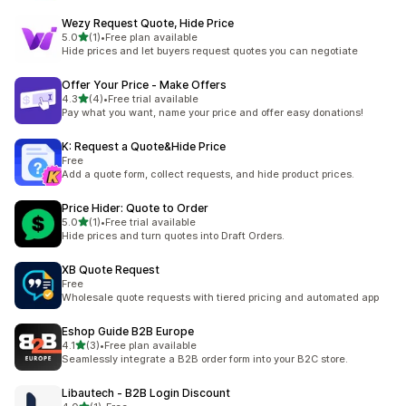
Wezy Request Quote, Hide Price
별 5개 중
5.0
(1)
•
Free plan available
총 리뷰 1개
Hide prices and let buyers request quotes you can negotiate
Offer Your Price ‑ Make Offers
별 5개 중
4.3
(4)
•
Free trial available
총 리뷰 4개
Pay what you want, name your price and offer easy donations!
K: Request a Quote&Hide Price
Free
Add a quote form, collect requests, and hide product prices.
Price Hider: Quote to Order
별 5개 중
5.0
(1)
•
Free trial available
총 리뷰 1개
Hide prices and turn quotes into Draft Orders.
XB Quote Request
Free
Wholesale quote requests with tiered pricing and automated app
Eshop Guide B2B Europe
별 5개 중
4.1
(3)
•
Free plan available
총 리뷰 3개
Seamlessly integrate a B2B order form into your B2C store.
Libautech ‑ B2B Login Discount