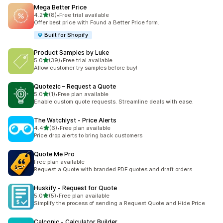
Mega Better Price
별 5개 중
4.2
(8)
•
Free trial available
총 리뷰 8개
Offer best price with Found a Better Price form.
Built for Shopify
Product Samples by Luke
별 5개 중
5.0
(39)
•
Free trial available
총 리뷰 39개
Allow customer try samples before buy!
Quotezic – Request a Quote
별 5개 중
5.0
(1)
•
Free plan available
총 리뷰 1개
Enable custom quote requests. Streamline deals with ease.
The Watchlyst ‑ Price Alerts
별 5개 중
4.4
(6)
•
Free plan available
총 리뷰 6개
Price drop alerts to bring back customers
Quote Me Pro
Free plan available
Request a Quote with branded PDF quotes and draft orders
Huskify ‑ Request for Quote
별 5개 중
5.0
(5)
•
Free plan available
총 리뷰 5개
Simplify the process of sending a Request Quote and Hide Price
Calconic ‑ Calculator Builder