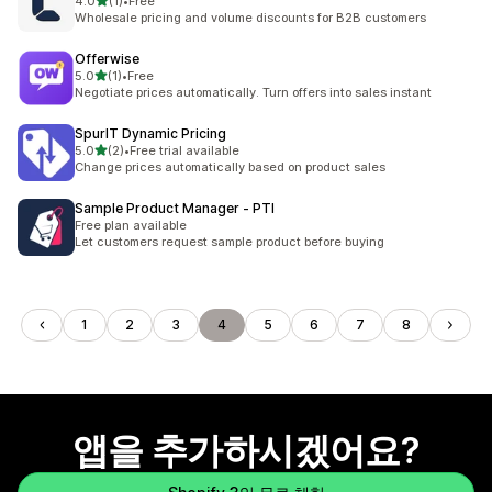
별 5개 중
4.0
(1)
•
Free
총 리뷰 1개
Wholesale pricing and volume discounts for B2B customers
Offerwise
별 5개 중
5.0
(1)
•
Free
총 리뷰 1개
Negotiate prices automatically. Turn offers into sales instant
SpurIT Dynamic Pricing
별 5개 중
5.0
(2)
•
Free trial available
총 리뷰 2개
Change prices automatically based on product sales
Sample Product Manager ‑ PTI
Free plan available
Let customers request sample product before buying
1
2
3
4
5
6
7
8
앱을 추가하시겠어요?