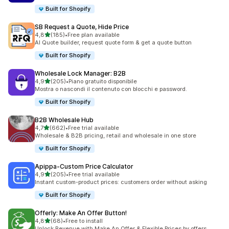
Built for Shopify
SB Request a Quote, Hide Price
stelle su 5
4,8
(185)
•
Free plan available
185 recensioni totali
AI Quote builder, request quote form & get a quote button
Built for Shopify
Wholesale Lock Manager: B2B
stelle su 5
4,9
(205)
•
Piano gratuito disponibile
205 recensioni totali
Mostra o nascondi il contenuto con blocchi e password.
Built for Shopify
B2B Wholesale Hub
stelle su 5
4,7
(662)
•
Free trial available
662 recensioni totali
Wholesale & B2B pricing, retail and wholesale in one store
Built for Shopify
Apippa‑Custom Price Calculator
stelle su 5
4,9
(205)
•
Free trial available
205 recensioni totali
Instant custom-product prices: customers order without asking
Built for Shopify
Offerly: Make An Offer Button!
stelle su 5
4,8
(68)
•
Free to install
68 recensioni totali
Unlock Revenue with Make An Offer & Flexible Prices by offers