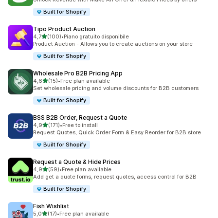
Built for Shopify
Tipo Product Auction
stelle su 5
4,7
(100)
•
Piano gratuito disponibile
100 recensioni totali
Product Auction - Allows you to create auctions on your store
Built for Shopify
Wholesale Pro B2B Pricing App
stelle su 5
4,6
(15)
•
Free plan available
15 recensioni totali
Set wholesale pricing and volume discounts for B2B customers
Built for Shopify
BSS B2B Order, Request a Quote
stelle su 5
4,9
(171)
•
Free to install
171 recensioni totali
Request Quotes, Quick Order Form & Easy Reorder for B2B store
Built for Shopify
Request a Quote & Hide Prices
stelle su 5
4,9
(59)
•
Free plan available
59 recensioni totali
Add get a quote forms, request quotes, access control for B2B
Built for Shopify
Fish Wishlist
stelle su 5
5,0
(17)
•
Free plan available
17 recensioni totali