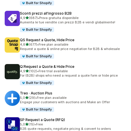
Built for Shopify
Sconti prezzi all'ingrosso B2B
stelle su 5
4,9
(687)
•
Prova gratuita disponibile
687 recensioni totali
Aumenta le tue vendite con prezzi B2B e vendi globalmente!
Built for Shopify
QS Request a Quote, Hide Price
stelle su 5
4,8
(677)
•
Free plan available
677 recensioni totali
Request a quote & online price negotiation for B2B & wholesale
Built for Shopify
Q:Request a Quote & Hide Price
stelle su 5
4,9
(102)
•
Free trial available
102 recensioni totali
For (B2B) shops who need a request a quote form or hide price
Built for Shopify
Treo · Auction Plus
stelle su 5
5,0
(29)
•
Free plan available
29 recensioni totali
Engage your customers with auctions and Make an Offer
Built for Shopify
SP Request a Quote (RFQ)
stelle su 5
5,0
(15)
•
Free
15 recensioni totali
B2B quote requests, negotiate pricing & convert to orders