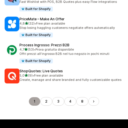
Fast Wishlist with POS, B2B Quotes plus easy Flow integrations
Built for Shopify
PriceMate – Make An Offer
stelle su 5
4,8
(32)
•
Free plan available
32 recensioni totali
Stop losing haggling customers negotiate offers automatically
Built for Shopify
Process Ingrosso: Prezzi B2B
stelle su 5
4,7
(53)
•
Prova gratuita disponibile
53 recensioni totali
Offri prezzi all'ingrosso B2B nel tuo negozio in pochi minuti
Built for Shopify
ShopQuotes: Live Quotes
stelle su 5
5,0
(9)
•
Free plan available
9 recensioni totali
Create, manage and share branded and fully customizable quotes
1
2
3
4
8