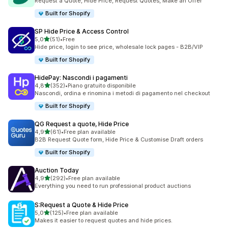
Request a Quote, Hide Price, Request Quotes, Make an Offer
Built for Shopify
SP Hide Price & Access Control
stelle su 5
5,0
(51)
•
Free
51 recensioni totali
Hide price, login to see price, wholesale lock pages - B2B/VIP
Built for Shopify
HidePay: Nascondi i pagamenti
stelle su 5
4,8
(352)
•
Piano gratuito disponibile
352 recensioni totali
Nascondi, ordina e rinomina i metodi di pagamento nel checkout
Built for Shopify
QG Request a quote, Hide Price
stelle su 5
4,9
(61)
•
Free plan available
61 recensioni totali
B2B Request Quote form, Hide Price & Customise Draft orders
Built for Shopify
Auction Today
stelle su 5
4,9
(292)
•
Free plan available
292 recensioni totali
Everything you need to run professional product auctions
S:Request a Quote & Hide Price
stelle su 5
5,0
(125)
•
Free plan available
125 recensioni totali
Makes it easier to request quotes and hide prices.