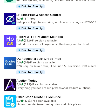
Request Quotes, Hide Price, hide Add to Cart, Make an Offer
Built for Shopify
SP Hide Price & Access Control
5 yıldız üzerinden
5,0
(51)
•
Free
toplam 51 değerlendirme
Hide price, login to see price, wholesale lock pages - B2B/VIP
Built for Shopify
HidePay: Hide Payment Methods
5 yıldız üzerinden
4,8
(352)
•
Free plan available
toplam 352 değerlendirme
Hide & customise all payment methods in your checkout
Built for Shopify
QG Request a quote, Hide Price
5 yıldız üzerinden
4,9
(61)
•
Free plan available
toplam 61 değerlendirme
B2B Request Quote form, Hide Price & Customise Draft orders
Built for Shopify
Auction Today
5 yıldız üzerinden
4,9
(292)
•
Free plan available
toplam 292 değerlendirme
Everything you need to run professional product auctions
S:Request a Quote & Hide Price
5 yıldız üzerinden
5,0
(125)
•
Free plan available
toplam 125 değerlendirme
Makes it easier to request quotes and hide prices.