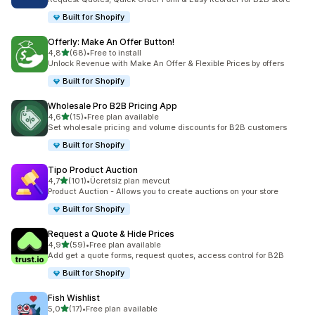
Built for Shopify
Offerly: Make An Offer Button!
5 yıldız üzerinden
4,8
(68)
•
Free to install
toplam 68 değerlendirme
Unlock Revenue with Make An Offer & Flexible Prices by offers
Built for Shopify
Wholesale Pro B2B Pricing App
5 yıldız üzerinden
4,6
(15)
•
Free plan available
toplam 15 değerlendirme
Set wholesale pricing and volume discounts for B2B customers
Built for Shopify
Tipo Product Auction
5 yıldız üzerinden
4,7
(101)
•
Ücretsiz plan mevcut
toplam 101 değerlendirme
Product Auction - Allows you to create auctions on your store
Built for Shopify
Request a Quote & Hide Prices
5 yıldız üzerinden
4,9
(59)
•
Free plan available
toplam 59 değerlendirme
Add get a quote forms, request quotes, access control for B2B
Built for Shopify
Fish Wishlist
5 yıldız üzerinden
5,0
(17)
•
Free plan available
toplam 17 değerlendirme