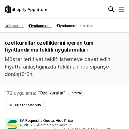
Shopify App Store
Ürün satma
Fiyatlandırma
Fiyatlandırma teklifleri
özel kurallar özelliklerini içeren tüm
fiyatlandırma teklifi uygulamaları
Müşterileri fiyat teklifi istemeye davet edin.
Fiyatta anlaştığınızda teklifi anında siparişe
dönüştürün.
172 uygulama:
Özel kurallar
Temizle
Built for Shopify
SA Request a Quote, Hide Price
5 yıldız üzerinden
4,8
(612)
•
Ücretsiz plan mevcut
toplam 612 değerlendirme