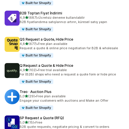
Built for Shopify
B2B Toptan Fiyat İndirimi
5 yıldız üzerinden
4,9
(687)
•
Ücretsiz deneme kullanılabilir
toplam 687 değerlendirme
B2B fiyatlandırma satışlarınızı artırın, küresel satış yapın
Built for Shopify
QS Request a Quote, Hide Price
5 yıldız üzerinden
4,8
(677)
•
Free plan available
toplam 677 değerlendirme
Request a quote & online price negotiation for B2B & wholesale
Built for Shopify
Q:Request a Quote & Hide Price
5 yıldız üzerinden
4,9
(102)
•
Free trial available
toplam 102 değerlendirme
For (B2B) shops who need a request a quote form or hide price
Built for Shopify
Treo · Auction Plus
5 yıldız üzerinden
5,0
(29)
•
Free plan available
toplam 29 değerlendirme
Engage your customers with auctions and Make an Offer
Built for Shopify
SP Request a Quote (RFQ)
5 yıldız üzerinden
5,0
(15)
•
Free
toplam 15 değerlendirme
B2B quote requests, negotiate pricing & convert to orders