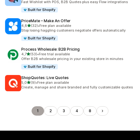
Fast Wishlist with POS, B2B Quotes plus easy Flow integrations
Built for Shopify
PriceMate – Make An Offer
5 yıldız üzerinden
4,8
(32)
•
Free plan available
toplam 32 değerlendirme
Stop losing haggling customers negotiate offers automatically
Built for Shopify
Process Wholesale: B2B Pricing
5 yıldız üzerinden
4,7
(53)
•
Free trial available
toplam 53 değerlendirme
Offer B2B wholesale pricing in your existing store in minutes
Built for Shopify
ShopQuotes: Live Quotes
5 yıldız üzerinden
5,0
(9)
•
Free plan available
toplam 9 değerlendirme
Create, manage and share branded and fully customizable quotes
1
2
3
4
8