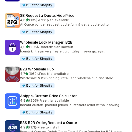
Built for Shopify
SB Request a Quote, Hide Price
5 yıldız üzerinden
4,8
(185)
•
Free plan available
toplam 185 değerlendirme
AI Quote builder, request quote form & get a quote button
Built for Shopify
Wholesale Lock Manager: B2B
5 yıldız üzerinden
4,9
(205)
•
Ücretsiz plan mevcut
toplam 205 değerlendirme
İçeriği kilitleyin ve şifreyle görüntüleyin veya gizleyin.
Built for Shopify
B2B Wholesale Hub
5 yıldız üzerinden
4,7
(662)
•
Free trial available
toplam 662 değerlendirme
Wholesale & B2B pricing, retail and wholesale in one store
Built for Shopify
Apippa‑Custom Price Calculator
5 yıldız üzerinden
4,9
(205)
•
Free trial available
toplam 205 değerlendirme
Instant custom-product prices: customers order without asking
Built for Shopify
BSS B2B Order, Request a Quote
5 yıldız üzerinden
4,9
(171)
•
Free to install
toplam 171 değerlendirme
Request Quotes, Quick Order Form & Easy Reorder for B2B store