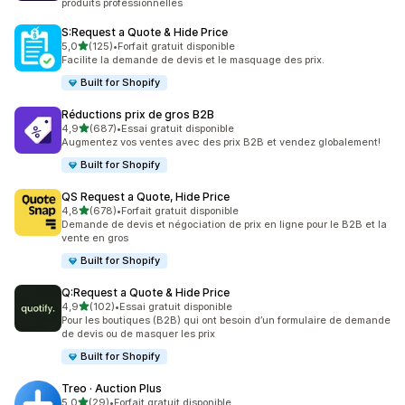
produits professionnelles
S:Request a Quote & Hide Price
étoile(s) sur 5
5,0
(125)
•
Forfait gratuit disponible
125 avis au total
Facilite la demande de devis et le masquage des prix.
Built for Shopify
Réductions prix de gros B2B
étoile(s) sur 5
4,9
(687)
•
Essai gratuit disponible
687 avis au total
Augmentez vos ventes avec des prix B2B et vendez globalement!
Built for Shopify
QS Request a Quote, Hide Price
étoile(s) sur 5
4,8
(678)
•
Forfait gratuit disponible
678 avis au total
Demande de devis et négociation de prix en ligne pour le B2B et la
vente en gros
Built for Shopify
Q:Request a Quote & Hide Price
étoile(s) sur 5
4,9
(102)
•
Essai gratuit disponible
102 avis au total
Pour les boutiques (B2B) qui ont besoin d’un formulaire de demande
de devis ou de masquer les prix
Built for Shopify
Treo · Auction Plus
étoile(s) sur 5
5,0
(29)
•
Forfait gratuit disponible