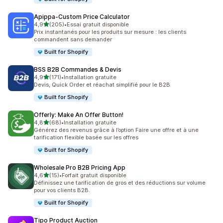
Apippa‑Custom Price Calculator
étoile(s) sur 5
4,9
(205)
•
Essai gratuit disponible
205 avis au total
Prix instantanés pour les produits sur mesure : les clients
commandent sans demander
Built for Shopify
BSS B2B Commandes & Devis
étoile(s) sur 5
4,9
(171)
•
Installation gratuite
171 avis au total
Devis, Quick Order et réachat simplifié pour le B2B
Built for Shopify
Offerly: Make An Offer Button!
étoile(s) sur 5
4,8
(68)
•
Installation gratuite
68 avis au total
Générez des revenus grâce à l’option Faire une offre et à une
tarification flexible basée sur les offres
Built for Shopify
Wholesale Pro B2B Pricing App
étoile(s) sur 5
4,6
(15)
•
Forfait gratuit disponible
15 avis au total
Définissez une tarification de gros et des réductions sur volume
pour vos clients B2B.
Built for Shopify
Tipo Product Auction