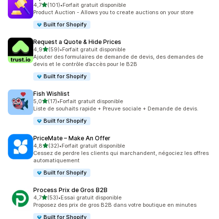
étoile(s) sur 5
4,7
(101)
•
Forfait gratuit disponible
101 avis au total
Product Auction - Allows you to create auctions on your store
Built for Shopify
Request a Quote & Hide Prices
étoile(s) sur 5
4,9
(59)
•
Forfait gratuit disponible
59 avis au total
Ajouter des formulaires de demande de devis, des demandes de
devis et le contrôle d’accès pour le B2B
Built for Shopify
Fish Wishlist
étoile(s) sur 5
5,0
(17)
•
Forfait gratuit disponible
17 avis au total
Liste de souhaits rapide + Preuve sociale + Demande de devis.
Built for Shopify
PriceMate – Make An Offer
étoile(s) sur 5
4,8
(32)
•
Forfait gratuit disponible
32 avis au total
Cessez de perdre les clients qui marchandent, négociez les offres
automatiquement
Built for Shopify
Process Prix de Gros B2B
étoile(s) sur 5
4,7
(53)
•
Essai gratuit disponible
53 avis au total
Proposez des prix de gros B2B dans votre boutique en minutes
Built for Shopify