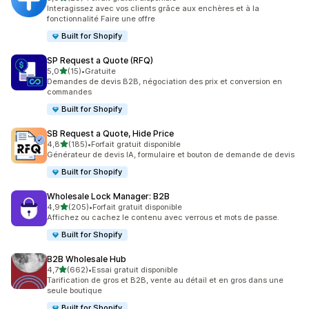
29 avis au total
Interagissez avec vos clients grâce aux enchères et à la
fonctionnalité Faire une offre
Built for Shopify
SP Request a Quote (RFQ)
étoile(s) sur 5
5,0
(15)
•
Gratuite
15 avis au total
Demandes de devis B2B, négociation des prix et conversion en
commandes
Built for Shopify
SB Request a Quote, Hide Price
étoile(s) sur 5
4,8
(185)
•
Forfait gratuit disponible
185 avis au total
Générateur de devis IA, formulaire et bouton de demande de devis
Built for Shopify
Wholesale Lock Manager: B2B
étoile(s) sur 5
4,9
(205)
•
Forfait gratuit disponible
205 avis au total
Affichez ou cachez le contenu avec verrous et mots de passe.
Built for Shopify
B2B Wholesale Hub
étoile(s) sur 5
4,7
(662)
•
Essai gratuit disponible
662 avis au total
Tarification de gros et B2B, vente au détail et en gros dans une
seule boutique
Built for Shopify