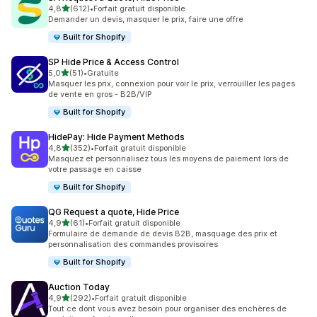
étoile(s) sur 5
4,8
(612)
•
Forfait gratuit disponible
612 avis au total
Demander un devis, masquer le prix, faire une offre
Built for Shopify
SP Hide Price & Access Control
étoile(s) sur 5
5,0
(51)
•
Gratuite
51 avis au total
Masquer les prix, connexion pour voir le prix, verrouiller les pages
de vente en gros - B2B/VIP
Built for Shopify
HidePay: Hide Payment Methods
étoile(s) sur 5
4,8
(352)
•
Forfait gratuit disponible
352 avis au total
Masquez et personnalisez tous les moyens de paiement lors de
votre passage en caisse
Built for Shopify
QG Request a quote, Hide Price
étoile(s) sur 5
4,9
(61)
•
Forfait gratuit disponible
61 avis au total
Formulaire de demande de devis B2B, masquage des prix et
personnalisation des commandes provisoires
Built for Shopify
Auction Today
étoile(s) sur 5
4,9
(292)
•
Forfait gratuit disponible
292 avis au total
Tout ce dont vous avez besoin pour organiser des enchères de