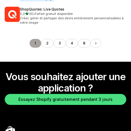
ShopQuotes: Live Quotes
étoile(s) sur 5
5,0
(9)
•
Forfait gratuit disponible
9 avis au total
Créer, gérer et partager des devis entièrement personnalisables à
votre image
1
2
3
4
8
Vous souhaitez ajouter une
application ?
Essayez Shopify gratuitement pendant 3 jours