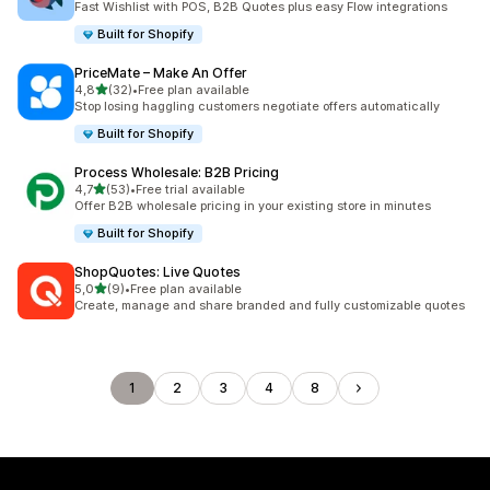
Fast Wishlist with POS, B2B Quotes plus easy Flow integrations
Built for Shopify
PriceMate – Make An Offer
de 5 estrelas
4,8
(32)
•
Free plan available
32 total de avaliações
Stop losing haggling customers negotiate offers automatically
Built for Shopify
Process Wholesale: B2B Pricing
de 5 estrelas
4,7
(53)
•
Free trial available
53 total de avaliações
Offer B2B wholesale pricing in your existing store in minutes
Built for Shopify
ShopQuotes: Live Quotes
de 5 estrelas
5,0
(9)
•
Free plan available
9 total de avaliações
Create, manage and share branded and fully customizable quotes
1
2
3
4
8