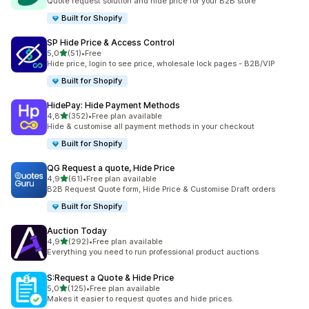
Quote request solution and hide price for your B2B store
Built for Shopify
SP Hide Price & Access Control
de 5 estrelas
5,0
(51)
•
Free
51 total de avaliações
Hide price, login to see price, wholesale lock pages - B2B/VIP
Built for Shopify
HidePay: Hide Payment Methods
de 5 estrelas
4,8
(352)
•
Free plan available
352 total de avaliações
Hide & customise all payment methods in your checkout
Built for Shopify
QG Request a quote, Hide Price
de 5 estrelas
4,9
(61)
•
Free plan available
61 total de avaliações
B2B Request Quote form, Hide Price & Customise Draft orders
Built for Shopify
Auction Today
de 5 estrelas
4,9
(292)
•
Free plan available
292 total de avaliações
Everything you need to run professional product auctions
S:Request a Quote & Hide Price
de 5 estrelas
5,0
(125)
•
Free plan available
125 total de avaliações
Makes it easier to request quotes and hide prices.