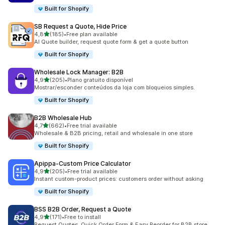
Built for Shopify
SB Request a Quote, Hide Price
de 5 estrelas
4,8
(185)
•
Free plan available
185 total de avaliações
AI Quote builder, request quote form & get a quote button
Built for Shopify
Wholesale Lock Manager: B2B
de 5 estrelas
4,9
(205)
•
Plano gratuito disponível
205 total de avaliações
Mostrar/esconder conteúdos da loja com bloqueios simples.
Built for Shopify
B2B Wholesale Hub
de 5 estrelas
4,7
(662)
•
Free trial available
662 total de avaliações
Wholesale & B2B pricing, retail and wholesale in one store
Built for Shopify
Apippa‑Custom Price Calculator
de 5 estrelas
4,9
(205)
•
Free trial available
205 total de avaliações
Instant custom-product prices: customers order without asking
Built for Shopify
BSS B2B Order, Request a Quote
de 5 estrelas
4,9
(171)
•
Free to install
171 total de avaliações
Request Quotes, Quick Order Form & Easy Reorder for B2B store