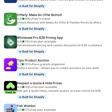
Built for Shopify
Offerly: Make An Offer Button!
de 5 estrelas
4,8
(68)
•
Free to install
68 total de avaliações
Unlock Revenue with Make An Offer & Flexible Prices by offers
Built for Shopify
Wholesale Pro B2B Pricing App
de 5 estrelas
4,6
(15)
•
Free plan available
15 total de avaliações
Set wholesale pricing and volume discounts for B2B customers
Built for Shopify
Tipo Product Auction
de 5 estrelas
4,7
(101)
•
Plano gratuito disponível
101 total de avaliações
Product Auction - Allows you to create auctions on your store
Built for Shopify
Request a Quote & Hide Prices
de 5 estrelas
4,9
(59)
•
Free plan available
59 total de avaliações
Add get a quote forms, request quotes, access control for B2B
Built for Shopify
Fish Wishlist
de 5 estrelas
5,0
(17)
•
Free plan available
17 total de avaliações