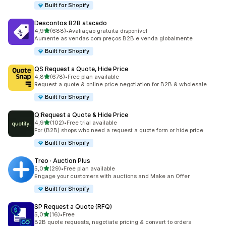
Built for Shopify
Descontos B2B atacado
de 5 estrelas
4,9
(688)
•
Avaliação gratuita disponível
688 total de avaliações
Aumente as vendas com preços B2B e venda globalmente
Built for Shopify
QS Request a Quote, Hide Price
de 5 estrelas
4,8
(678)
•
Free plan available
678 total de avaliações
Request a quote & online price negotiation for B2B & wholesale
Built for Shopify
Q:Request a Quote & Hide Price
de 5 estrelas
4,9
(102)
•
Free trial available
102 total de avaliações
For (B2B) shops who need a request a quote form or hide price
Built for Shopify
Treo · Auction Plus
de 5 estrelas
5,0
(29)
•
Free plan available
29 total de avaliações
Engage your customers with auctions and Make an Offer
Built for Shopify
SP Request a Quote (RFQ)
de 5 estrelas
5,0
(16)
•
Free
16 total de avaliações
B2B quote requests, negotiate pricing & convert to orders