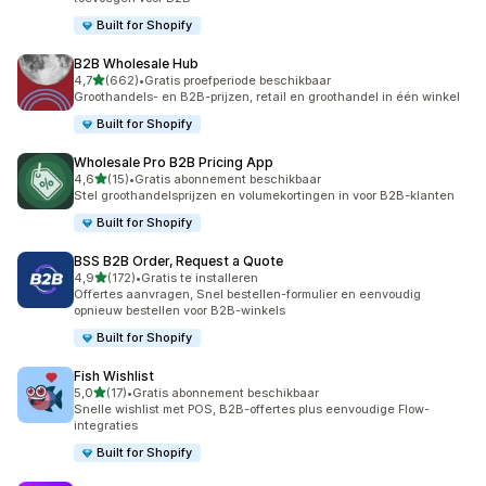
Built for Shopify
B2B Wholesale Hub
van 5 sterren
4,7
(662)
•
Gratis proefperiode beschikbaar
662 recensies in totaal
Groothandels- en B2B-prijzen, retail en groothandel in één winkel
Built for Shopify
Wholesale Pro B2B Pricing App
van 5 sterren
4,6
(15)
•
Gratis abonnement beschikbaar
15 recensies in totaal
Stel groothandelsprijzen en volumekortingen in voor B2B-klanten
Built for Shopify
BSS B2B Order, Request a Quote
van 5 sterren
4,9
(172)
•
Gratis te installeren
172 recensies in totaal
Offertes aanvragen, Snel bestellen-formulier en eenvoudig
opnieuw bestellen voor B2B-winkels
Built for Shopify
Fish Wishlist
van 5 sterren
5,0
(17)
•
Gratis abonnement beschikbaar
17 recensies in totaal
Snelle wishlist met POS, B2B-offertes plus eenvoudige Flow-
integraties
Built for Shopify