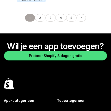
1
2
3
4
8
Wil je een app toevoegen?
Probeer Shopify 3 dagen gratis
App-categorieën
Topcategorieën