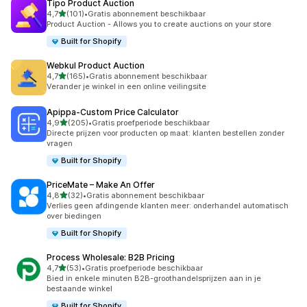
Tipo Product Auction
van 5 sterren
4,7
(101)
•
Gratis abonnement beschikbaar
101 recensies in totaal
Product Auction - Allows you to create auctions on your store
Built for Shopify
Webkul Product Auction
van 5 sterren
4,7
(165)
•
Gratis abonnement beschikbaar
165 recensies in totaal
Verander je winkel in een online veilingsite
Apippa‑Custom Price Calculator
van 5 sterren
4,9
(205)
•
Gratis proefperiode beschikbaar
205 recensies in totaal
Directe prijzen voor producten op maat: klanten bestellen zonder
vragen
Built for Shopify
PriceMate – Make An Offer
van 5 sterren
4,8
(32)
•
Gratis abonnement beschikbaar
32 recensies in totaal
Verlies geen afdingende klanten meer: onderhandel automatisch
over biedingen
Built for Shopify
Process Wholesale: B2B Pricing
van 5 sterren
4,7
(53)
•
Gratis proefperiode beschikbaar
53 recensies in totaal
Bied in enkele minuten B2B-groothandelsprijzen aan in je
bestaande winkel
Built for Shopify