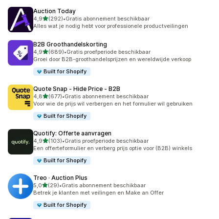
Auction Today
van 5 sterren
4,9
(292)
•
Gratis abonnement beschikbaar
292 recensies in totaal
Alles wat je nodig hebt voor professionele productveilingen
B2B Groothandelskorting
van 5 sterren
4,9
(689)
•
Gratis proefperiode beschikbaar
689 recensies in totaal
Groei door B2B-groothandelsprijzen en wereldwijde verkoop
Built for Shopify
Quote Snap ‑ Hide Price ‑ B2B
van 5 sterren
4,8
(677)
•
Gratis abonnement beschikbaar
677 recensies in totaal
Voor wie de prijs wil verbergen en het formulier wil gebruiken
Built for Shopify
Quotify: Offerte aanvragen
van 5 sterren
4,9
(103)
•
Gratis proefperiode beschikbaar
103 recensies in totaal
Een offerteformulier en verberg prijs optie voor (B2B) winkels
Built for Shopify
Treo · Auction Plus
van 5 sterren
5,0
(29)
•
Gratis abonnement beschikbaar
29 recensies in totaal
Betrek je klanten met veilingen en Make an Offer
Built for Shopify