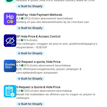
Request a Quote, Hide Price, Request Quotes, Make an Offer
Built for Shopify
HidePay: Hide Payment Methods
van 5 sterren
4,8
(352)
•
Gratis abonnement beschikbaar
352 recensies in totaal
Verberg en pas alle betaalmethoden bij de checkout aan
Built for Shopify
SP Hide Price & Access Control
van 5 sterren
5,0
(51)
•
Gratis
51 recensies in totaal
Prijs verbergen, inloggen om prijs te zien, groothandelspagina's
vergrendelen - B2B/VIP
Built for Shopify
QG Request a quote, Hide Price
van 5 sterren
4,9
(61)
•
Gratis abonnement beschikbaar
61 recensies in totaal
B2B-offerteaanvraagformulier, prijzen verbergen &
conceptbestellingen aanpassen
Built for Shopify
S:Request a Quote & Hide Price
van 5 sterren
5,0
(125)
•
Gratis abonnement beschikbaar
125 recensies in totaal
Maakt het makkelijker om offertes aan te vragen en prijzen te
verbergen.
Built for Shopify