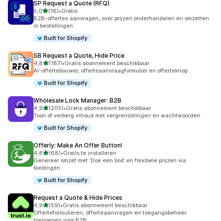
SP Request a Quote (RFQ)
van 5 sterren
5,0
(16)
•
Gratis
16 recensies in totaal
B2B-offertes aanvragen, over prijzen onderhandelen en omzetten
in bestellingen
Built for Shopify
SB Request a Quote, Hide Price
van 5 sterren
4,8
(187)
•
Gratis abonnement beschikbaar
187 recensies in totaal
AI-offertebouwer, offerteaanvraagformulier en offerteknop
Built for Shopify
Wholesale Lock Manager: B2B
van 5 sterren
4,9
(205)
•
Gratis abonnement beschikbaar
205 recensies in totaal
Toon of verberg inhoud met vergrendelingen en wachtwoorden.
Built for Shopify
Offerly: Make An Offer Button!
van 5 sterren
4,8
(68)
•
Gratis te installeren
68 recensies in totaal
Genereer omzet met ‘Doe een bod’ en flexibele prijzen via
biedingen
Built for Shopify
Request a Quote & Hide Prices
van 5 sterren
4,9
(59)
•
Gratis abonnement beschikbaar
59 recensies in totaal
Offerteformulieren, offerteaanvragen en toegangsbeheer
toevoegen voor B2B