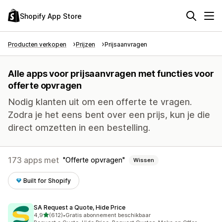
Shopify App Store
Producten verkopen
Prijzen
Prijsaanvragen
Alle apps voor prijsaanvragen met functies voor
offerte opvragen
Nodig klanten uit om een offerte te vragen.
Zodra je het eens bent over een prijs, kun je die
direct omzetten in een bestelling.
173 apps met
Offerte opvragen
Wissen
Built for Shopify
SA Request a Quote, Hide Price
van 5 sterren
4,9
(612)
•
Gratis abonnement beschikbaar
612 recensies in totaal