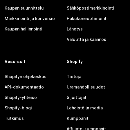
Kaupan suunnittelu
Sähköpostimarkkinointi
Markkinointi ja konversio
Hakukoneoptimointi
Kaupan hallinnointi
Lähetys
Valuutta ja käännös
Resurssit
Shopify
Shopifyn ohjekeskus
Tietoja
API-dokumentaatio
Uramahdollisuudet
Shopify-yhteisö
Sijoittajat
Shopify-blogi
Lehdistö ja media
Tutkimus
Kumppanit
Affiliate-kumppanit