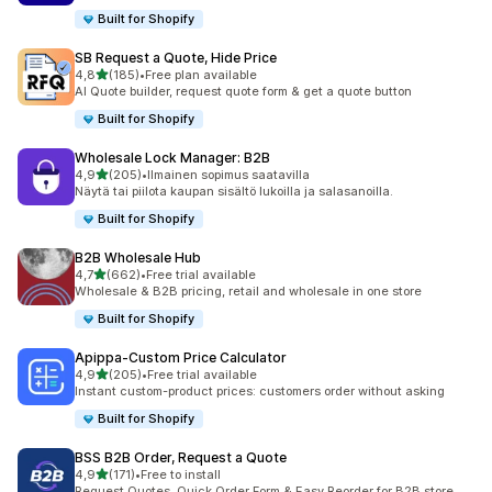
Built for Shopify
SB Request a Quote, Hide Price
/ 5 tähteä
4,8
(185)
•
Free plan available
185 arvostelua yhteensä
AI Quote builder, request quote form & get a quote button
Built for Shopify
Wholesale Lock Manager: B2B
/ 5 tähteä
4,9
(205)
•
Ilmainen sopimus saatavilla
205 arvostelua yhteensä
Näytä tai piilota kaupan sisältö lukoilla ja salasanoilla.
Built for Shopify
B2B Wholesale Hub
/ 5 tähteä
4,7
(662)
•
Free trial available
662 arvostelua yhteensä
Wholesale & B2B pricing, retail and wholesale in one store
Built for Shopify
Apippa‑Custom Price Calculator
/ 5 tähteä
4,9
(205)
•
Free trial available
205 arvostelua yhteensä
Instant custom-product prices: customers order without asking
Built for Shopify
BSS B2B Order, Request a Quote
/ 5 tähteä
4,9
(171)
•
Free to install
171 arvostelua yhteensä
Request Quotes, Quick Order Form & Easy Reorder for B2B store