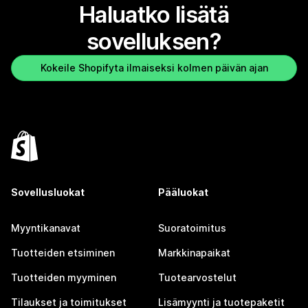
Haluatko lisätä
sovelluksen?
Kokeile Shopifyta ilmaiseksi kolmen päivän ajan
Sovellusluokat
Pääluokat
Myyntikanavat
Suoratoimitus
Tuotteiden etsiminen
Markkinapaikat
Tuotteiden myyminen
Tuotearvostelut
Tilaukset ja toimitukset
Lisämyynti ja tuotepaketit