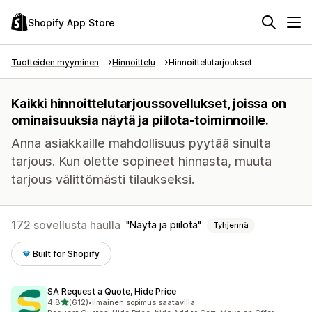
Shopify App Store
Tuotteiden myyminen
Hinnoittelu
Hinnoittelutarjoukset
Kaikki hinnoittelutarjoussovellukset, joissa on
ominaisuuksia näytä ja piilota-toiminnoille.
Anna asiakkaille mahdollisuus pyytää sinulta
tarjous. Kun olette sopineet hinnasta, muuta
tarjous välittömästi tilaukseksi.
172 sovellusta haulla
Näytä ja piilota
Tyhjennä
Built for Shopify
SA Request a Quote, Hide Price
/ 5 tähteä
4,8
(612)
•
Ilmainen sopimus saatavilla
612 arvostelua yhteensä