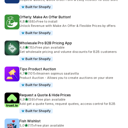
Built for Shopify
Offerly: Make An Offer Button!
/ 5 tähteä
4,8
(68)
•
Free to install
68 arvostelua yhteensä
Unlock Revenue with Make An Offer & Flexible Prices by offers
Built for Shopify
Wholesale Pro B2B Pricing App
/ 5 tähteä
4,6
(15)
•
Free plan available
15 arvostelua yhteensä
Set wholesale pricing and volume discounts for B2B customers
Built for Shopify
Tipo Product Auction
/ 5 tähteä
4,7
(101)
•
Ilmainen sopimus saatavilla
101 arvostelua yhteensä
Product Auction - Allows you to create auctions on your store
Built for Shopify
Request a Quote & Hide Prices
/ 5 tähteä
4,9
(59)
•
Free plan available
59 arvostelua yhteensä
Add get a quote forms, request quotes, access control for B2B
Built for Shopify
Fish Wishlist
/ 5 tähteä
5,0
(17)
•
Free plan available
17 arvostelua yhteensä