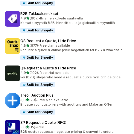
Built for Shopify
B2B Tukkualennukset
/ 5 tähteä
4,9
(687)
•
Ilmainen kokeilu saatavilla
687 arvostelua yhteensä
Kasvata myyntiä B2B-hinnoittelulla ja globaalilla myynnillä
Built for Shopify
QS Request a Quote, Hide Price
/ 5 tähteä
4,8
(677)
•
Free plan available
677 arvostelua yhteensä
Request a quote & online price negotiation for B2B & wholesale
Built for Shopify
Q:Request a Quote & Hide Price
/ 5 tähteä
4,9
(102)
•
Free trial available
102 arvostelua yhteensä
For (B2B) shops who need a request a quote form or hide price
Built for Shopify
Treo · Auction Plus
/ 5 tähteä
5,0
(29)
•
Free plan available
29 arvostelua yhteensä
Engage your customers with auctions and Make an Offer
Built for Shopify
SP Request a Quote (RFQ)
/ 5 tähteä
5,0
(15)
•
Free
15 arvostelua yhteensä
B2B quote requests, negotiate pricing & convert to orders