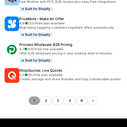
Fast Wishlist with POS, B2B Quotes plus easy Flow integrations
Built for Shopify
PriceMate – Make An Offer
/ 5 tähteä
4,8
(32)
•
Free plan available
32 arvostelua yhteensä
Stop losing haggling customers negotiate offers automatically
Built for Shopify
Process Wholesale: B2B Pricing
/ 5 tähteä
4,7
(53)
•
Free trial available
53 arvostelua yhteensä
Offer B2B wholesale pricing in your existing store in minutes
Built for Shopify
ShopQuotes: Live Quotes
/ 5 tähteä
5,0
(9)
•
Free plan available
9 arvostelua yhteensä
Create, manage and share branded and fully customizable quotes
1
2
3
4
8