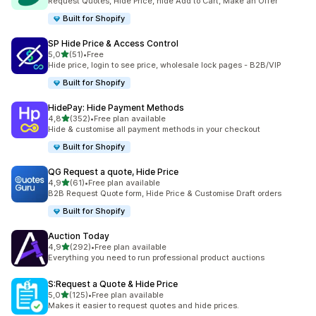
Request Quotes, Hide Price, hide Add to Cart, Make an Offer
Built for Shopify
SP Hide Price & Access Control
/ 5 tähteä
5,0
(51)
•
Free
51 arvostelua yhteensä
Hide price, login to see price, wholesale lock pages - B2B/VIP
Built for Shopify
HidePay: Hide Payment Methods
/ 5 tähteä
4,8
(352)
•
Free plan available
352 arvostelua yhteensä
Hide & customise all payment methods in your checkout
Built for Shopify
QG Request a quote, Hide Price
/ 5 tähteä
4,9
(61)
•
Free plan available
61 arvostelua yhteensä
B2B Request Quote form, Hide Price & Customise Draft orders
Built for Shopify
Auction Today
/ 5 tähteä
4,9
(292)
•
Free plan available
292 arvostelua yhteensä
Everything you need to run professional product auctions
S:Request a Quote & Hide Price
/ 5 tähteä
5,0
(125)
•
Free plan available
125 arvostelua yhteensä
Makes it easier to request quotes and hide prices.