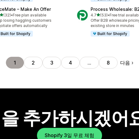
iceMate – Make An Offer
Process Wholesale: B2
별 5개 중
별 5개 중
(32)
•
Free plan available
4.7
(53)
•
Free trial availab
리뷰 32개
총 리뷰 53개
p losing haggling customers
Offer B2B wholesale pricin
otiate offers automatically
existing store in minutes
Built for Shopify
Built for Shopify
다음
1
2
3
4
…
8
을 추가하시겠어
Shopify 3일 무료 체험