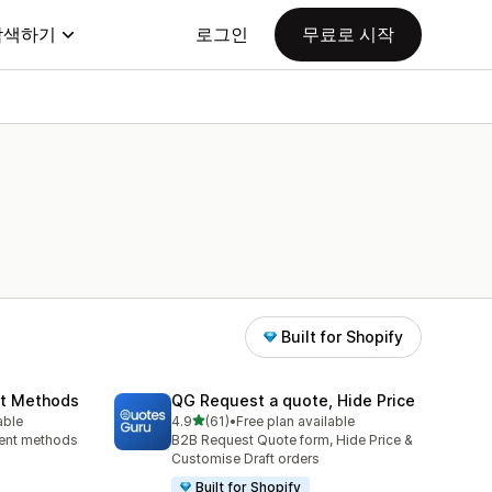
탐색하기
로그인
무료로 시작
Built for Shopify
nt Methods
QG Request a quote, Hide Price
별 5개 중
able
4.9
(61)
•
Free plan available
총 리뷰 61개
ment methods
B2B Request Quote form, Hide Price &
Customise Draft orders
Built for Shopify