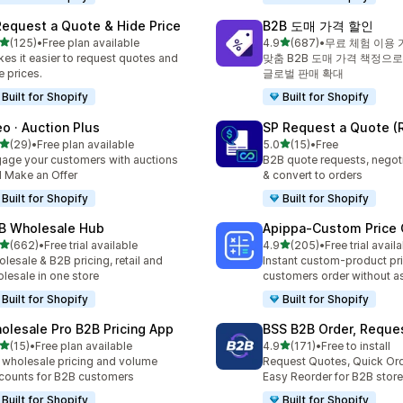
Request a Quote & Hide Price
B2B 도매 가격 할인
별 5개 중
별 5개 중
(125)
•
Free plan available
4.9
(687)
•
무료 체험 이용 
리뷰 125개
총 리뷰 687개
es it easier to request quotes and
맞춤 B2B 도매 가격 책정으로
e prices.
글로벌 판매 확대
Built for Shopify
Built for Shopify
eo · Auction Plus
SP Request a Quote (
별 5개 중
별 5개 중
(29)
•
Free plan available
5.0
(15)
•
Free
리뷰 29개
총 리뷰 15개
age your customers with auctions
B2B quote requests, negoti
 Make an Offer
& convert to orders
Built for Shopify
Built for Shopify
B Wholesale Hub
Apippa‑Custom Price 
별 5개 중
별 5개 중
(662)
•
Free trial available
4.9
(205)
•
Free trial avail
리뷰 662개
총 리뷰 205개
lesale & B2B pricing, retail and
Instant custom-product pri
lesale in one store
customers order without a
Built for Shopify
Built for Shopify
olesale Pro B2B Pricing App
BSS B2B Order, Reque
별 5개 중
별 5개 중
(15)
•
Free plan available
4.9
(171)
•
Free to install
리뷰 15개
총 리뷰 171개
 wholesale pricing and volume
Request Quotes, Quick Or
counts for B2B customers
Easy Reorder for B2B store
Built for Shopify
Built for Shopify