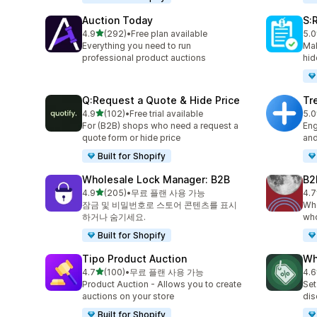
Auction Today
S:
별 5개 중
4.9
(292)
•
Free plan available
5.0
총 리뷰 292개
총 
Everything you need to run
Mak
professional product auctions
hid
Q:Request a Quote & Hide Price
Tr
별 5개 중
4.9
(102)
•
Free trial available
5.0
총 리뷰 102개
총 
For (B2B) shops who need a request a
Eng
quote form or hide price
and
Built for Shopify
Wholesale Lock Manager: B2B
B2
별 5개 중
4.9
(205)
•
무료 플랜 사용 가능
4.7
총 리뷰 205개
총 
잠금 및 비밀번호로 스토어 콘텐츠를 표시
Who
하거나 숨기세요.
who
Built for Shopify
Tipo Product Auction
Wh
별 5개 중
4.7
(100)
•
무료 플랜 사용 가능
4.6
총 리뷰 100개
총 
Product Auction - Allows you to create
Set
auctions on your store
dis
Built for Shopify