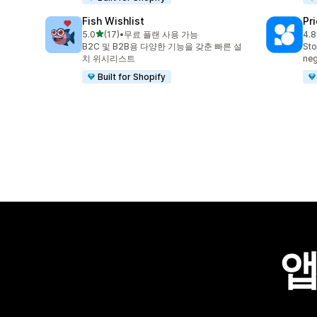
Fish Wishlist
Pr
별 5개 중
5.0
(17)
•
무료 플랜 사용 가능
4.8
총 리뷰 17개
총 
B2C 및 B2B용 다양한 기능을 갖춘 빠른 설
Sto
치 위시리스트
neg
Built for Shopify
앱