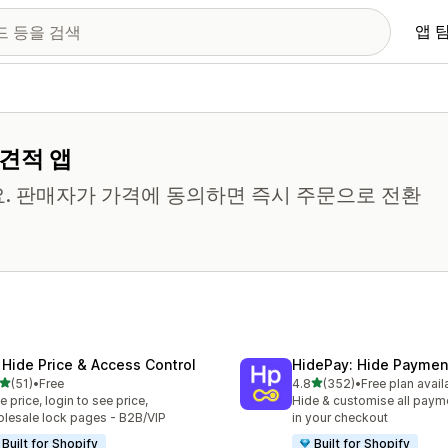
앱 
 견적 앱
요. 판매자가 가격에 동의하면 즉시 주문으로 전환
 Hide Price & Access Control
HidePay: Hide Payme
별 5개 중
별 5개 중
(51)
•
Free
4.8
(352)
•
Free plan avail
리뷰 51개
총 리뷰 352개
e price, login to see price,
Hide & customise all pay
lesale lock pages - B2B/VIP
in your checkout
Built for Shopify
Built for Shopify