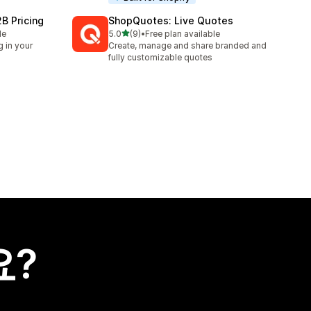
B Pricing
ShopQuotes: Live Quotes
별 5개 중
le
5.0
(9)
•
Free plan available
총 리뷰 9개
g in your
Create, manage and share branded and
fully customizable quotes
요?