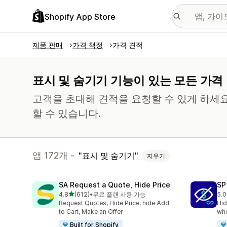
Shopify App Store
제품 판매
가격 책정
가격 견적
표시 및 숨기기 기능이 있는 모든 가격
고객을 초대해 견적을 요청할 수 있게 하세
할 수 있습니다.
앱 172개 -
표시 및 숨기기
지우기
SA Request a Quote, Hide Price
SP
별 5개 중
4.8
(612)
•
무료 플랜 사용 가능
5.0
총 리뷰 612개
총 
Request Quotes, Hide Price, hide Add
Hid
to Cart, Make an Offer
who
Built for Shopify