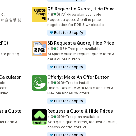
QS Request a Quote, Hide Price
별 5개 중
가능
4.8
(677)
•
Free plan available
총 리뷰 677개
 매출 성장 및
Request a quote & online price
negotiation for B2B & wholesale
Built for Shopify
RFQ)
SB Request a Quote, Hide Price
별 5개 중
4.8
(185)
•
Free plan available
총 리뷰 185개
ate pricing
AI Quote builder, request quote form &
get a quote button
Built for Shopify
Calculator
Offerly: Make An Offer Button!
별 5개 중
able
4.8
(68)
•
Free to install
총 리뷰 68개
ces:
Unlock Revenue with Make An Offer &
sking
Flexible Prices by offers
Built for Shopify
st a Quote
Request a Quote & Hide Prices
별 5개 중
4.9
(59)
•
Free plan available
총 리뷰 59개
der Form &
Add get a quote forms, request quotes,
access control for B2B
Built for Shopify