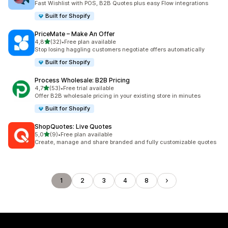
Fast Wishlist with POS, B2B Quotes plus easy Flow integrations
Built for Shopify
PriceMate – Make An Offer
de 5 estrelas
4,8
(32)
•
Free plan available
32 total de avaliações
Stop losing haggling customers negotiate offers automatically
Built for Shopify
Process Wholesale: B2B Pricing
de 5 estrelas
4,7
(53)
•
Free trial available
53 total de avaliações
Offer B2B wholesale pricing in your existing store in minutes
Built for Shopify
ShopQuotes: Live Quotes
de 5 estrelas
5,0
(9)
•
Free plan available
9 total de avaliações
Create, manage and share branded and fully customizable quotes
1
2
3
4
8