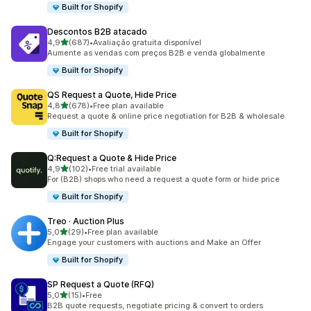
Built for Shopify
Descontos B2B atacado
de 5 estrelas
4,9
(687)
•
Avaliação gratuita disponível
687 total de avaliações
Aumente as vendas com preços B2B e venda globalmente
Built for Shopify
QS Request a Quote, Hide Price
de 5 estrelas
4,8
(678)
•
Free plan available
678 total de avaliações
Request a quote & online price negotiation for B2B & wholesale
Built for Shopify
Q:Request a Quote & Hide Price
de 5 estrelas
4,9
(102)
•
Free trial available
102 total de avaliações
For (B2B) shops who need a request a quote form or hide price
Built for Shopify
Treo · Auction Plus
de 5 estrelas
5,0
(29)
•
Free plan available
29 total de avaliações
Engage your customers with auctions and Make an Offer
Built for Shopify
SP Request a Quote (RFQ)
de 5 estrelas
5,0
(15)
•
Free
15 total de avaliações
B2B quote requests, negotiate pricing & convert to orders