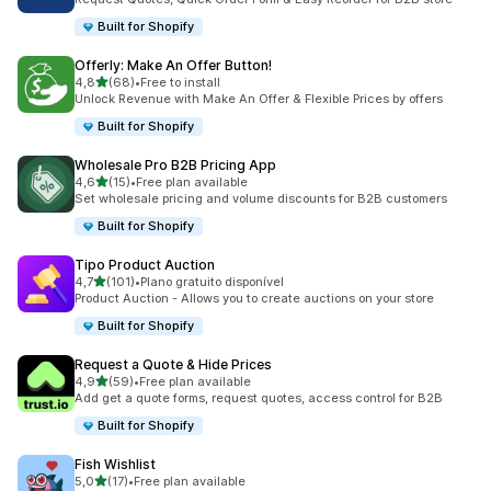
Built for Shopify
Offerly: Make An Offer Button!
de 5 estrelas
4,8
(68)
•
Free to install
68 total de avaliações
Unlock Revenue with Make An Offer & Flexible Prices by offers
Built for Shopify
Wholesale Pro B2B Pricing App
de 5 estrelas
4,6
(15)
•
Free plan available
15 total de avaliações
Set wholesale pricing and volume discounts for B2B customers
Built for Shopify
Tipo Product Auction
de 5 estrelas
4,7
(101)
•
Plano gratuito disponível
101 total de avaliações
Product Auction - Allows you to create auctions on your store
Built for Shopify
Request a Quote & Hide Prices
de 5 estrelas
4,9
(59)
•
Free plan available
59 total de avaliações
Add get a quote forms, request quotes, access control for B2B
Built for Shopify
Fish Wishlist
de 5 estrelas
5,0
(17)
•
Free plan available
17 total de avaliações