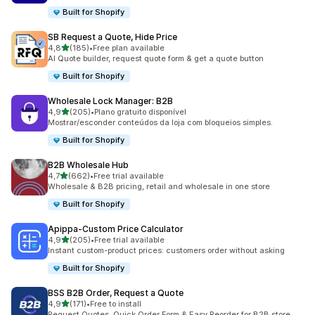
Built for Shopify
SB Request a Quote, Hide Price
de 5 estrelas
4,8
(185)
•
Free plan available
185 total de avaliações
AI Quote builder, request quote form & get a quote button
Built for Shopify
Wholesale Lock Manager: B2B
de 5 estrelas
4,9
(205)
•
Plano gratuito disponível
205 total de avaliações
Mostrar/esconder conteúdos da loja com bloqueios simples.
Built for Shopify
B2B Wholesale Hub
de 5 estrelas
4,7
(662)
•
Free trial available
662 total de avaliações
Wholesale & B2B pricing, retail and wholesale in one store
Built for Shopify
Apippa‑Custom Price Calculator
de 5 estrelas
4,9
(205)
•
Free trial available
205 total de avaliações
Instant custom-product prices: customers order without asking
Built for Shopify
BSS B2B Order, Request a Quote
de 5 estrelas
4,9
(171)
•
Free to install
171 total de avaliações
Request Quotes, Quick Order Form & Easy Reorder for B2B store