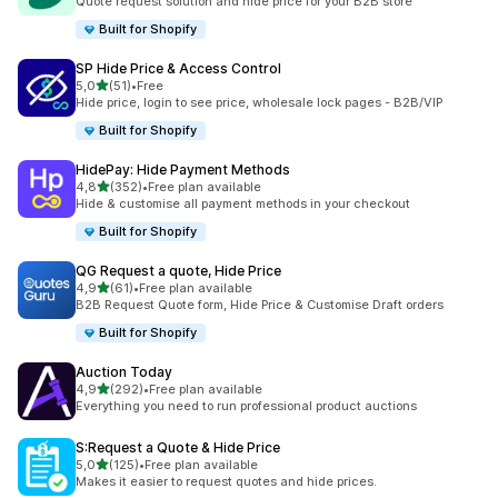
Quote request solution and hide price for your B2B store
Built for Shopify
SP Hide Price & Access Control
de 5 estrelas
5,0
(51)
•
Free
51 total de avaliações
Hide price, login to see price, wholesale lock pages - B2B/VIP
Built for Shopify
HidePay: Hide Payment Methods
de 5 estrelas
4,8
(352)
•
Free plan available
352 total de avaliações
Hide & customise all payment methods in your checkout
Built for Shopify
QG Request a quote, Hide Price
de 5 estrelas
4,9
(61)
•
Free plan available
61 total de avaliações
B2B Request Quote form, Hide Price & Customise Draft orders
Built for Shopify
Auction Today
de 5 estrelas
4,9
(292)
•
Free plan available
292 total de avaliações
Everything you need to run professional product auctions
S:Request a Quote & Hide Price
de 5 estrelas
5,0
(125)
•
Free plan available
125 total de avaliações
Makes it easier to request quotes and hide prices.