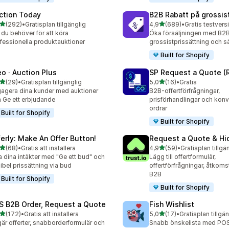
ction Today
B2B Rabatt på grossis
av 5 stjärnor
av 5 stjärnor
(292)
•
Gratisplan tillgänglig
4,9
(689)
•
 recensioner totalt
689 recensioner totalt
t du behöver för att köra
Öka försäljningen med B2
fessionella produktauktioner
grossistprissättning och sä
Built for Shopify
eo · Auction Plus
SP Request a Quote (
av 5 stjärnor
av 5 stjärnor
(29)
•
Gratisplan tillgänglig
5,0
(16)
•
Gratis
recensioner totalt
16 recensioner totalt
agera dina kunder med auktioner
B2B-offertförfrågningar,
 Ge ett erbjudande
prisförhandlingar och konver
ordrar
Built for Shopify
Built for Shopify
ferly: Make An Offer Button!
Request a Quote & Hi
av 5 stjärnor
av 5 stjärnor
(68)
•
Gratis att installera
4,9
(59)
•
Gratisplan tillgä
recensioner totalt
59 recensioner totalt
 dina intäkter med "Ge ett bud" och
Lägg till offertformulär,
xibel prissättning via bud
offertförfrågningar, åtkomst
B2B
Built for Shopify
Built for Shopify
S B2B Order, Request a Quote
Fish Wishlist
av 5 stjärnor
av 5 stjärnor
(172)
•
Gratis att installera
5,0
(17)
•
Gratisplan tillgä
 recensioner totalt
17 recensioner totalt
är offerter, snabborderformulär och
Snabb önskelista med POS