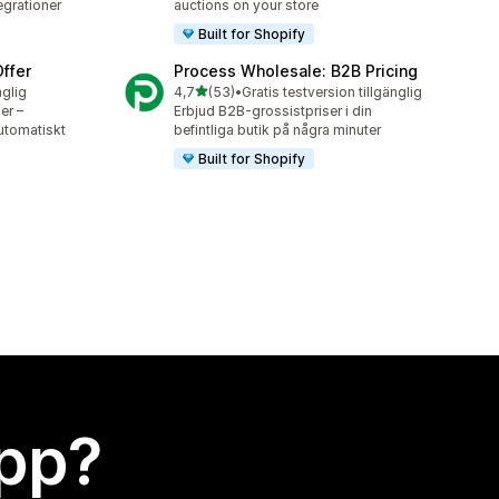
egrationer
auctions on your store
Built for Shopify
ffer
Process Wholesale: B2B Pricing
av 5 stjärnor
nglig
4,7
(53)
•
Gratis testversion tillgänglig
53 recensioner totalt
er –
Erbjud B2B-grossistpriser i din
utomatiskt
befintliga butik på några minuter
Built for Shopify
app?