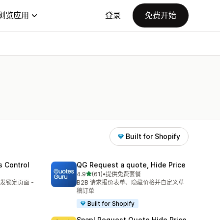
浏览应用
登录
免费开始
Built for Shopify
s Control
QG Request a quote, Hide Price
星（满分 5 星）
4.9
(61)
•
提供免费套餐
总共 61 条评论
发锁定页面 -
B2B 请求报价表单、隐藏价格并自定义草
稿订单
Built for Shopify
Snap! Request Quote Hide Price