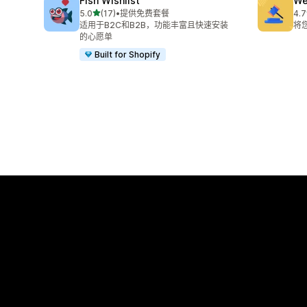
Fish Wishlist
We
星（满分 5 星）
5.0
(17)
•
提供免费套餐
4.7
总共 17 条评论
总共
适用于B2C和B2B，功能丰富且快速安装
将
的心愿单
Built for Shopify