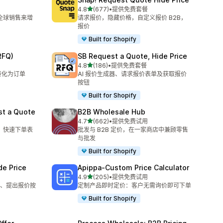
星（满分 5 星）
4.8
(677)
•
提供免费套餐
总共 677 条评论
和全球销售来增
请求报价，隐藏价格，自定义报价 B2B，
报价
Built for Shopify
RFQ)
SB Request a Quote, Hide Price
星（满分 5 星）
4.8
(186)
•
提供免费套餐
总共 186 条评论
转化为订单
AI 报价生成器、请求报价表单及获取报价
按钮
Built for Shopify
st a Quote
B2B Wholesale Hub
星（满分 5 星）
4.7
(662)
•
提供免费试用
总共 662 条评论
价、快速下单表
批发与 B2B 定价，在一家商店中兼顾零售
与批发
Built for Shopify
de Price
Apippa‑Custom Price Calculator
星（满分 5 星）
4.9
(205)
•
提供免费试用
总共 205 条评论
、提出报价按
定制产品即时定价：客户无需询价即可下单
Built for Shopify