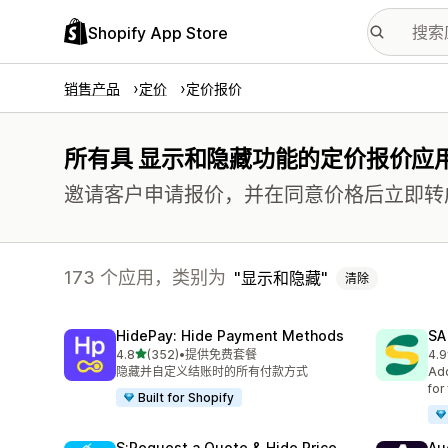
Shopify App Store
销售产品
定价
定价报价
所有具 显示和隐藏功能的定价报价应
邀请客户申请报价，并在同意价格后立即转
173 个应用，类别为
显示和隐藏
清除
HidePay: Hide Payment Methods
SA
星（满分 5 星）
4.8
(352)
•
提供免费套餐
4.9
总共 352 条评论
总共
隐藏并自定义结账时的所有付款方式
Add
for
Built for Shopify
S:Request a Quote & Hide Price
Au