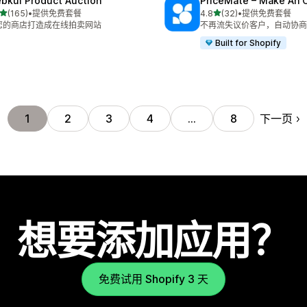
bkul Product Auction
PriceMate – Make An O
星（满分 5 星）
星（满分 5 星）
(165)
•
提供免费套餐
4.8
(32)
•
提供免费套餐
 165 条评论
总共 32 条评论
您的商店打造成在线拍卖网站
不再流失议价客户，自动协商
Built for Shopify
下一页
1
2
3
4
…
8
想要添加应用？
免费试用 Shopify 3 天