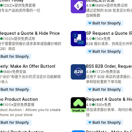
星（满分 5 星）
星（满分 5 星）
(292)
•
提供免费套餐
4.9
(689)
•
提供免费试用
 292 条评论
总共 689 条评论
展专业产品拍卖所需的一切
通过定制的 B2B 批发定价
加销售额
Built for Shopify
Request a Quote & Hide Price
SP Request a Quote (
星（满分 5 星）
星（满分 5 星）
(102)
•
提供免费试用
5.0
(16)
•
免费
 102 条评论
总共 16 条评论
用于需要提供报价请求表单或隐藏价格的
B2B 报价请求、协商定价并
B2B）商店
Built for Shopify
Built for Shopify
ferly: Make An Offer Button!
BSS B2B Order, Reque
星（满分 5 星）
星（满分 5 星）
(68)
•
免费安装
4.9
(172)
•
免费安装
 68 条评论
总共 172 条评论
助“出价”和基于出价的灵活定价功能解锁
适用于 B2B 商店的请求报
多收入
单和轻松重新下单功能
Built for Shopify
Built for Shopify
po Product Auction
Request A Quote & Hi
星（满分 5 星）
星（满分 5 星）
(101)
•
提供免费套餐
4.9
(59)
•
免费
 101 条评论
总共 59 条评论
duct Auction - Allows you to create
添加请求报价表单、询问价格
tions on your store
钮
Built for Shopify
Built for Shopify