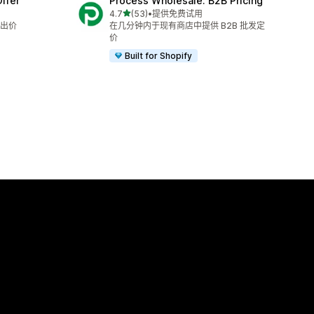
ffer
Process Wholesale: B2B Pricing
星（满分 5 星）
4.7
(53)
•
提供免费试用
总共 53 条评论
出价
在几分钟内于现有商店中提供 B2B 批发定
价
Built for Shopify