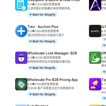
星（满分 5 星）
5.0
(125)
•
提供免费套餐
4.9
总共 125 条评论
总共
让请求报价和隐藏价格变得更简单。
开
Built for Shopify
Treo · Auction Plus
Q:
星（满分 5 星）
5.0
(29)
•
提供免费套餐
4.9
总共 29 条评论
总共
通过拍卖和出价功能吸引客户
适
（
Built for Shopify
Wholesale Lock Manager: B2B
Of
星（满分 5 星）
4.9
(205)
•
提供免费套餐
4.8
总共 205 条评论
总共
使用锁和密码显示或隐藏店铺内容。
借
更
Built for Shopify
Wholesale Pro B2B Pricing App
Ti
星（满分 5 星）
4.6
(15)
•
提供免费套餐
4.7
总共 15 条评论
总共
为 B2B 客户设置批法定价和数量折扣
Pro
auc
Built for Shopify