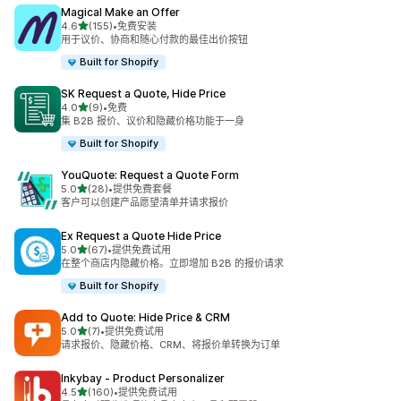
Magical Make an Offer
星（满分 5 星）
4.6
(155)
•
免费安装
总共 155 条评论
用于议价、协商和随心付款的最佳出价按钮
Built for Shopify
SK Request a Quote, Hide Price
星（满分 5 星）
4.0
(9)
•
免费
总共 9 条评论
集 B2B 报价、议价和隐藏价格功能于一身
Built for Shopify
YouQuote: Request a Quote Form
星（满分 5 星）
5.0
(28)
•
提供免费套餐
总共 28 条评论
客户可以创建产品愿望清单并请求报价
Ex Request a Quote Hide Price
星（满分 5 星）
5.0
(67)
•
提供免费试用
总共 67 条评论
在整个商店内隐藏价格。立即增加 B2B 的报价请求
Built for Shopify
Add to Quote: Hide Price & CRM
星（满分 5 星）
5.0
(7)
•
提供免费试用
总共 7 条评论
请求报价、隐藏价格、CRM、将报价单转换为订单
Inkybay ‑ Product Personalizer
星（满分 5 星）
4.5
(160)
•
提供免费试用
总共 160 条评论