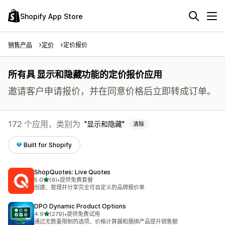
Shopify App Store
销售产品
定价
定价报价
所有具 显示和隐藏功能的定价报价应用
邀请客户申请报价，并在同意价格后立即转成订单。
172 个应用，类别为
显示和隐藏
清除
Built for Shopify
ShopQuotes: Live Quotes
星（满分 5 星）
5.0
(9)
•
提供免费套餐
总共 9 条评论
创建、管理并分享完全可自定义的品牌报价单
DPO Dynamic Product Options
星（满分 5 星）
4.9
(279)
•
提供免费试用
总共 279 条评论
通过无数量限制的选项、价格计算器和捆绑产品提升销售额