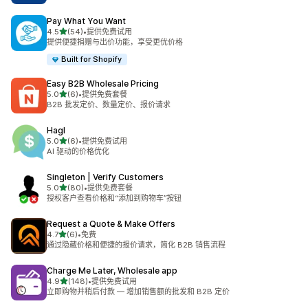
Pay What You Want
星（满分 5 星）
4.5
(54)
•
提供免费试用
总共 54 条评论
提供便捷捐赠与出价功能，享受更优价格
Built for Shopify
Easy B2B Wholesale Pricing
星（满分 5 星）
5.0
(6)
•
提供免费套餐
总共 6 条评论
B2B 批发定价、数量定价、报价请求
Hagl
星（满分 5 星）
5.0
(6)
•
提供免费试用
总共 6 条评论
AI 驱动的价格优化
Singleton | Verify Customers
星（满分 5 星）
5.0
(80)
•
提供免费套餐
总共 80 条评论
授权客户查看价格和“添加到购物车”按钮
Request a Quote & Make Offers
星（满分 5 星）
4.7
(6)
•
免费
总共 6 条评论
通过隐藏价格和便捷的报价请求，简化 B2B 销售流程
Charge Me Later, Wholesale app
星（满分 5 星）
4.9
(148)
•
提供免费试用
总共 148 条评论
立即购物并稍后付款 — 增加销售额的批发和 B2B 定价