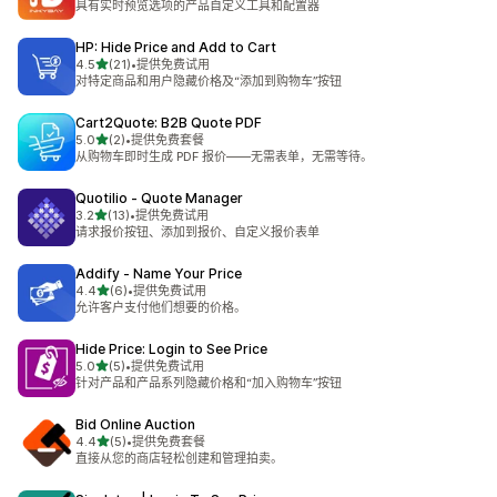
具有实时预览选项的产品自定义工具和配置器
HP: Hide Price and Add to Cart
星（满分 5 星）
4.5
(21)
•
提供免费试用
总共 21 条评论
对特定商品和用户隐藏价格及“添加到购物车”按钮
Cart2Quote: B2B Quote PDF
星（满分 5 星）
5.0
(2)
•
提供免费套餐
总共 2 条评论
从购物车即时生成 PDF 报价——无需表单，无需等待。
Quotilio ‑ Quote Manager
星（满分 5 星）
3.2
(13)
•
提供免费试用
总共 13 条评论
请求报价按钮、添加到报价、自定义报价表单
Addify ‑ Name Your Price
星（满分 5 星）
4.4
(6)
•
提供免费试用
总共 6 条评论
允许客户支付他们想要的价格。
Hide Price: Login to See Price
星（满分 5 星）
5.0
(5)
•
提供免费试用
总共 5 条评论
针对产品和产品系列隐藏价格和“加入购物车”按钮
Bid Online Auction
星（满分 5 星）
4.4
(5)
•
提供免费套餐
总共 5 条评论
直接从您的商店轻松创建和管理拍卖。