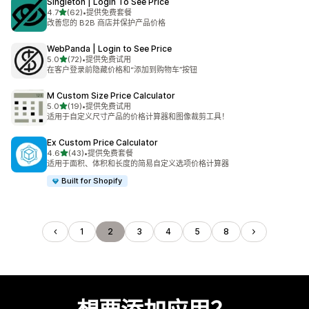
Singleton | Login To See Price
星（满分 5 星）
4.7
(62)
•
提供免费套餐
总共 62 条评论
改善您的 B2B 商店并保护产品价格
WebPanda | Login to See Price
星（满分 5 星）
5.0
(72)
•
提供免费试用
总共 72 条评论
在客户登录前隐藏价格和“添加到购物车”按钮
M Custom Size Price Calculator
星（满分 5 星）
5.0
(19)
•
提供免费试用
总共 19 条评论
适用于自定义尺寸产品的价格计算器和图像裁剪工具！
Ex Custom Price Calculator
星（满分 5 星）
4.6
(43)
•
提供免费套餐
总共 43 条评论
适用于面积、体积和长度的简易自定义选项价格计算器
Built for Shopify
1
2
3
4
5
8