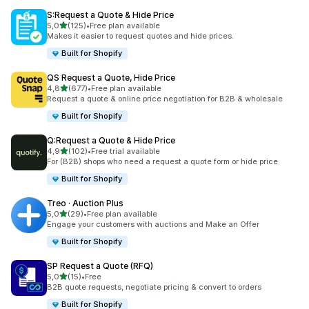
S:Request a Quote & Hide Price
z 5 hvězd
5,0
(125)
•
Free plan available
Celkový počet recenzí: 125
Makes it easier to request quotes and hide prices.
Built for Shopify
QS Request a Quote, Hide Price
z 5 hvězd
4,8
(677)
•
Free plan available
Celkový počet recenzí: 677
Request a quote & online price negotiation for B2B & wholesale
Built for Shopify
Q:Request a Quote & Hide Price
z 5 hvězd
4,9
(102)
•
Free trial available
Celkový počet recenzí: 102
For (B2B) shops who need a request a quote form or hide price
Built for Shopify
Treo · Auction Plus
z 5 hvězd
5,0
(29)
•
Free plan available
Celkový počet recenzí: 29
Engage your customers with auctions and Make an Offer
Built for Shopify
SP Request a Quote (RFQ)
z 5 hvězd
5,0
(15)
•
Free
Celkový počet recenzí: 15
B2B quote requests, negotiate pricing & convert to orders
Built for Shopify