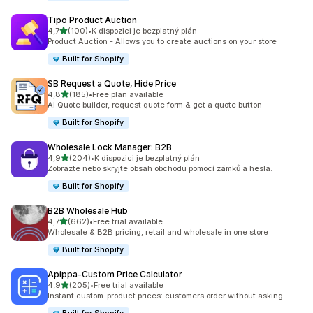
Tipo Product Auction
z 5 hvězd
4,7
(100)
•
K dispozici je bezplatný plán
Celkový počet recenzí: 100
Product Auction - Allows you to create auctions on your store
Built for Shopify
SB Request a Quote, Hide Price
z 5 hvězd
4,8
(185)
•
Free plan available
Celkový počet recenzí: 185
AI Quote builder, request quote form & get a quote button
Built for Shopify
Wholesale Lock Manager: B2B
z 5 hvězd
4,9
(204)
•
K dispozici je bezplatný plán
Celkový počet recenzí: 204
Zobrazte nebo skryjte obsah obchodu pomocí zámků a hesla.
Built for Shopify
B2B Wholesale Hub
z 5 hvězd
4,7
(662)
•
Free trial available
Celkový počet recenzí: 662
Wholesale & B2B pricing, retail and wholesale in one store
Built for Shopify
Apippa‑Custom Price Calculator
z 5 hvězd
4,9
(205)
•
Free trial available
Celkový počet recenzí: 205
Instant custom-product prices: customers order without asking