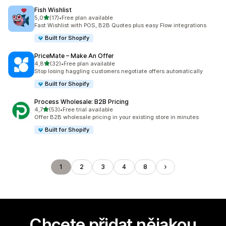
Fish Wishlist
z 5 hvězd
5,0
(17)
•
Free plan available
Celkový počet recenzí: 17
Fast Wishlist with POS, B2B Quotes plus easy Flow integrations
Built for Shopify
PriceMate – Make An Offer
z 5 hvězd
4,8
(32)
•
Free plan available
Celkový počet recenzí: 32
Stop losing haggling customers negotiate offers automatically
Built for Shopify
Process Wholesale: B2B Pricing
z 5 hvězd
4,7
(53)
•
Free trial available
Celkový počet recenzí: 53
Offer B2B wholesale pricing in your existing store in minutes
Built for Shopify
1
2
3
4
8
Chcete přidat nějakou