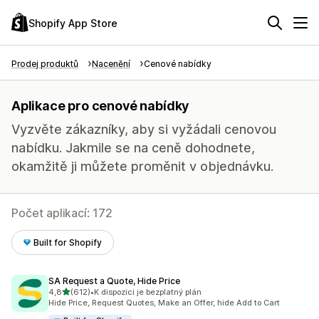
Shopify App Store
Prodej produktů
Nacenění
Cenové nabídky
Aplikace pro cenové nabídky
Vyzvěte zákazníky, aby si vyžádali cenovou
nabídku. Jakmile se na ceně dohodnete,
okamžitě ji můžete proměnit v objednávku.
Počet aplikací: 172
Built for Shopify
SA Request a Quote, Hide Price
z 5 hvězd
4,8
(612)
•
K dispozici je bezplatný plán
Celkový počet recenzí: 612
Hide Price, Request Quotes, Make an Offer, hide Add to Cart