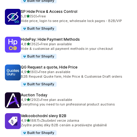
Built for Shopify
SP Hide Price & Access Control
z 5 hvězd
5,0
(50)
•
Free
Celkový počet recenzí: 50
Hide price, login to see price, wholesale lock pages - B2B/VIP
Built for Shopify
HidePay: Hide Payment Methods
z 5 hvězd
4,8
(352)
•
Free plan available
Celkový počet recenzí: 352
Hide & customise all payment methods in your checkout
Built for Shopify
QG Request a quote, Hide Price
z 5 hvězd
4,9
(60)
•
Free plan available
Celkový počet recenzí: 60
B2B Request Quote form, Hide Price & Customise Draft orders
Built for Shopify
Auction Today
z 5 hvězd
4,9
(292)
•
Free plan available
Celkový počet recenzí: 292
Everything you need to run professional product auctions
Velkoobchodní slevy B2B
z 5 hvězd
4,9
(687)
•
Zkušební verze zdarma
Celkový počet recenzí: 687
Zvyšte prodej díky B2B cenám a prodávejte globálně
Built for Shopify