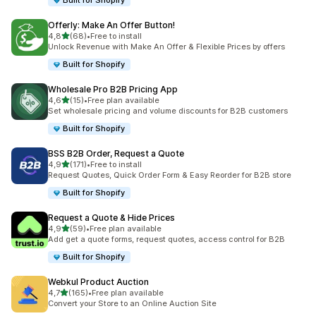
Built for Shopify
Offerly: Make An Offer Button!
z 5 hvězd
4,8
(68)
•
Free to install
Celkový počet recenzí: 68
Unlock Revenue with Make An Offer & Flexible Prices by offers
Built for Shopify
Wholesale Pro B2B Pricing App
z 5 hvězd
4,6
(15)
•
Free plan available
Celkový počet recenzí: 15
Set wholesale pricing and volume discounts for B2B customers
Built for Shopify
BSS B2B Order, Request a Quote
z 5 hvězd
4,9
(171)
•
Free to install
Celkový počet recenzí: 171
Request Quotes, Quick Order Form & Easy Reorder for B2B store
Built for Shopify
Request a Quote & Hide Prices
z 5 hvězd
4,9
(59)
•
Free plan available
Celkový počet recenzí: 59
Add get a quote forms, request quotes, access control for B2B
Built for Shopify
Webkul Product Auction
z 5 hvězd
4,7
(165)
•
Free plan available
Celkový počet recenzí: 165
Convert your Store to an Online Auction Site