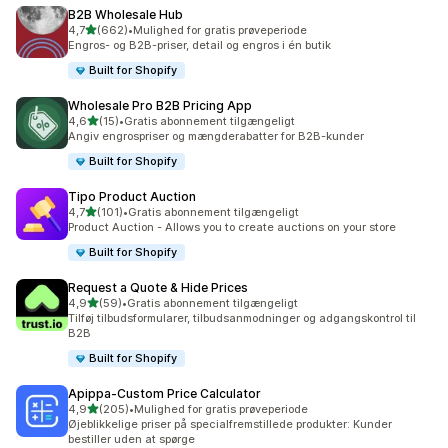
B2B Wholesale Hub
ud af 5 stjerner
4,7
(662)
•
Mulighed for gratis prøveperiode
662 anmeldelser i alt
Engros- og B2B-priser, detail og engros i én butik
Built for Shopify
Wholesale Pro B2B Pricing App
ud af 5 stjerner
4,6
(15)
•
Gratis abonnement tilgængeligt
15 anmeldelser i alt
Angiv engrospriser og mængderabatter for B2B-kunder
Built for Shopify
Tipo Product Auction
ud af 5 stjerner
4,7
(101)
•
Gratis abonnement tilgængeligt
101 anmeldelser i alt
Product Auction - Allows you to create auctions on your store
Built for Shopify
Request a Quote & Hide Prices
ud af 5 stjerner
4,9
(59)
•
Gratis abonnement tilgængeligt
59 anmeldelser i alt
Tilføj tilbudsformularer, tilbudsanmodninger og adgangskontrol til
B2B
Built for Shopify
Apippa‑Custom Price Calculator
ud af 5 stjerner
4,9
(205)
•
Mulighed for gratis prøveperiode
205 anmeldelser i alt
Øjeblikkelige priser på specialfremstillede produkter: Kunder
bestiller uden at spørge