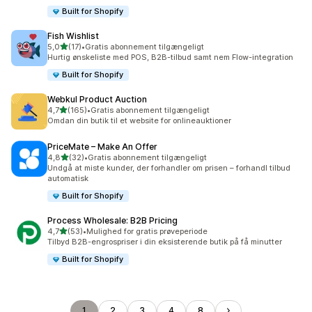
Built for Shopify
Fish Wishlist
ud af 5 stjerner
5,0
(17)
•
Gratis abonnement tilgængeligt
17 anmeldelser i alt
Hurtig ønskeliste med POS, B2B-tilbud samt nem Flow-integration
Built for Shopify
Webkul Product Auction
ud af 5 stjerner
4,7
(165)
•
Gratis abonnement tilgængeligt
165 anmeldelser i alt
Omdan din butik til et website for onlineauktioner
PriceMate – Make An Offer
ud af 5 stjerner
4,8
(32)
•
Gratis abonnement tilgængeligt
32 anmeldelser i alt
Undgå at miste kunder, der forhandler om prisen – forhandl tilbud
automatisk
Built for Shopify
Process Wholesale: B2B Pricing
ud af 5 stjerner
4,7
(53)
•
Mulighed for gratis prøveperiode
53 anmeldelser i alt
Tilbyd B2B-engrospriser i din eksisterende butik på få minutter
Built for Shopify
1
2
3
4
8