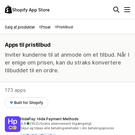
Shopify App Store
Salg af produkter
Priser
Pristilbud
Apps til pristilbud
Inviter kunderne til at anmode om et tilbud. Når I
er enige om prisen, kan du straks konvertere
tilbuddet til en ordre.
173 apps
Built for Shopify
HidePay: Hide Payment Methods
ud af 5 stjerner
4,8
(352)
•
Gratis abonnement tilgængeligt
352 anmeldelser i alt
Skjul og tilpas alle betalingsmetoder i din betalingsproces