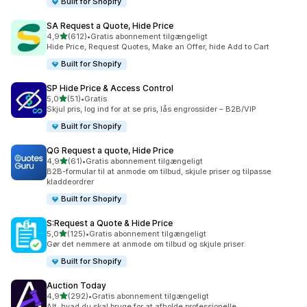
Built for Shopify
SA Request a Quote, Hide Price
ud af 5 stjerner
4,9
(612)
•
Gratis abonnement tilgængeligt
612 anmeldelser i alt
Hide Price, Request Quotes, Make an Offer, hide Add to Cart
Built for Shopify
SP Hide Price & Access Control
ud af 5 stjerner
5,0
(51)
•
Gratis
51 anmeldelser i alt
Skjul pris, log ind for at se pris, lås engrossider – B2B/VIP
Built for Shopify
QG Request a quote, Hide Price
ud af 5 stjerner
4,9
(61)
•
Gratis abonnement tilgængeligt
61 anmeldelser i alt
B2B-formular til at anmode om tilbud, skjule priser og tilpasse
kladdeordrer
Built for Shopify
S:Request a Quote & Hide Price
ud af 5 stjerner
5,0
(125)
•
Gratis abonnement tilgængeligt
125 anmeldelser i alt
Gør det nemmere at anmode om tilbud og skjule priser.
Built for Shopify
Auction Today
ud af 5 stjerner
4,9
(292)
•
Gratis abonnement tilgængeligt
292 anmeldelser i alt
Alt, hvad du skal bruge for at afholde professionelle