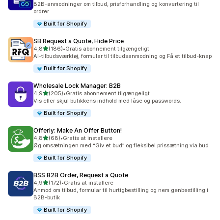
B2B-anmodninger om tilbud, prisforhandling og konvertering til
ordrer
Built for Shopify
SB Request a Quote, Hide Price
ud af 5 stjerner
4,8
(186)
•
Gratis abonnement tilgængeligt
186 anmeldelser i alt
AI-tilbudsværktøj, formular til tilbudsanmodning og Få et tilbud-knap
Built for Shopify
Wholesale Lock Manager: B2B
ud af 5 stjerner
4,9
(205)
•
Gratis abonnement tilgængeligt
205 anmeldelser i alt
Vis eller skjul butikkens indhold med låse og passwords.
Built for Shopify
Offerly: Make An Offer Button!
ud af 5 stjerner
4,8
(68)
•
Gratis at installere
68 anmeldelser i alt
Øg omsætningen med “Giv et bud” og fleksibel prissætning via bud
Built for Shopify
BSS B2B Order, Request a Quote
ud af 5 stjerner
4,9
(172)
•
Gratis at installere
172 anmeldelser i alt
Anmod om tilbud, formular til hurtigbestilling og nem genbestilling i
B2B-butik
Built for Shopify