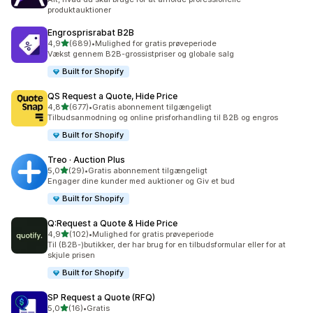
produktauktioner
Engrosprisrabat B2B
ud af 5 stjerner
4,9
(689)
•
Mulighed for gratis prøveperiode
689 anmeldelser i alt
Vækst gennem B2B-grossistpriser og globale salg
Built for Shopify
QS Request a Quote, Hide Price
ud af 5 stjerner
4,8
(677)
•
Gratis abonnement tilgængeligt
677 anmeldelser i alt
Tilbudsanmodning og online prisforhandling til B2B og engros
Built for Shopify
Treo · Auction Plus
ud af 5 stjerner
5,0
(29)
•
Gratis abonnement tilgængeligt
29 anmeldelser i alt
Engager dine kunder med auktioner og Giv et bud
Built for Shopify
Q:Request a Quote & Hide Price
ud af 5 stjerner
4,9
(102)
•
Mulighed for gratis prøveperiode
102 anmeldelser i alt
Til (B2B-)butikker, der har brug for en tilbudsformular eller for at
skjule prisen
Built for Shopify
SP Request a Quote (RFQ)
ud af 5 stjerner
5,0
(16)
•
Gratis
16 anmeldelser i alt