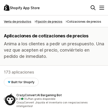
Shopify App Store
Venta de productos
Fijación de precios
Cotizaciones de precios
Aplicaciones de cotizaciones de precios
Anima a los clientes a pedir un presupuesto. Una
vez que acepten el precio, conviértelo en
pedido de inmediato.
173 aplicaciones
Built for Shopify
CrazyConvert:AI Bargaining Bot
de 5 estrellas
5.0
(1)
•
Plan gratis disponible
1 reseñas en total
CrazyConvert: ¡liquida el inventario con negociaciones
inteligentes!