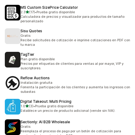
MS Custom SizePrice Calculator
de 5 estrellas
2.3
(17)
•
Prueba gratis disponible
17 reseñas en total
Calculadora de precios y visualizador para productos de tamaño
personalizado
Sisu Quotes
Gratis
Recibe solicitudes de cotización e imprime cotizaciones en PDF con
tu marca
TagTier
Plan gratis disponible
Precios por etiquetas de clientes para ventas al por mayor, VIP y
suscriptores.
Reflow Auctions
Instalación gratuita
Fomenta la participación de los clientes y aumenta los ingresos con
subastas
Digital Takeout: Multi Pricing
de 5 estrellas
1.0
(3)
•
Prueba gratis disponible
3 reseñas en total
Establece un precio de producto adicional (vende sin IVA).
Sectionly: AI B2B Wholesale
Gratis
Reemplaza el proceso de pago por un botón de cotización para