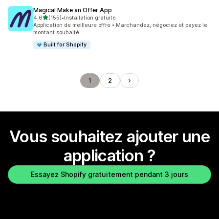
Magical Make an Offer App
étoile(s) sur 5
4,6
(155)
•
Installation gratuite
155 avis au total
Application de meilleure offre • Marchandez, négociez et payez le
montant souhaité
Built for Shopify
1
2
Vous souhaitez ajouter une
application ?
Essayez Shopify gratuitement pendant 3 jours