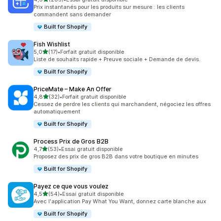
205 avis au total
Prix instantanés pour les produits sur mesure : les clients
commandent sans demander
Built for Shopify
Fish Wishlist
étoile(s) sur 5
5,0
(17)
•
Forfait gratuit disponible
17 avis au total
Liste de souhaits rapide + Preuve sociale + Demande de devis.
Built for Shopify
PriceMate – Make An Offer
étoile(s) sur 5
4,8
(32)
•
Forfait gratuit disponible
32 avis au total
Cessez de perdre les clients qui marchandent, négociez les offres
automatiquement
Built for Shopify
Process Prix de Gros B2B
étoile(s) sur 5
4,7
(53)
•
Essai gratuit disponible
53 avis au total
Proposez des prix de gros B2B dans votre boutique en minutes
Built for Shopify
Payez ce que vous voulez
étoile(s) sur 5
4,5
(54)
•
Essai gratuit disponible
54 avis au total
Avec l'application Pay What You Want, donnez carte blanche aux
Built for Shopify