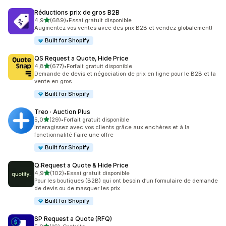
Réductions prix de gros B2B
étoile(s) sur 5
4,9
(689)
•
Essai gratuit disponible
689 avis au total
Augmentez vos ventes avec des prix B2B et vendez globalement!
Built for Shopify
QS Request a Quote, Hide Price
étoile(s) sur 5
4,8
(677)
•
Forfait gratuit disponible
677 avis au total
Demande de devis et négociation de prix en ligne pour le B2B et la
vente en gros
Built for Shopify
Treo · Auction Plus
étoile(s) sur 5
5,0
(29)
•
Forfait gratuit disponible
29 avis au total
Interagissez avec vos clients grâce aux enchères et à la
fonctionnalité Faire une offre
Built for Shopify
Q:Request a Quote & Hide Price
étoile(s) sur 5
4,9
(102)
•
Essai gratuit disponible
102 avis au total
Pour les boutiques (B2B) qui ont besoin d’un formulaire de demande
de devis ou de masquer les prix
Built for Shopify
SP Request a Quote (RFQ)