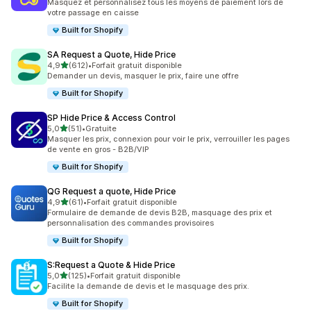
Masquez et personnalisez tous les moyens de paiement lors de
votre passage en caisse
Built for Shopify
SA Request a Quote, Hide Price
étoile(s) sur 5
4,9
(612)
•
Forfait gratuit disponible
612 avis au total
Demander un devis, masquer le prix, faire une offre
Built for Shopify
SP Hide Price & Access Control
étoile(s) sur 5
5,0
(51)
•
Gratuite
51 avis au total
Masquer les prix, connexion pour voir le prix, verrouiller les pages
de vente en gros - B2B/VIP
Built for Shopify
QG Request a quote, Hide Price
étoile(s) sur 5
4,9
(61)
•
Forfait gratuit disponible
61 avis au total
Formulaire de demande de devis B2B, masquage des prix et
personnalisation des commandes provisoires
Built for Shopify
S:Request a Quote & Hide Price
étoile(s) sur 5
5,0
(125)
•
Forfait gratuit disponible
125 avis au total
Facilite la demande de devis et le masquage des prix.
Built for Shopify