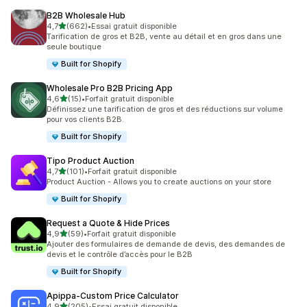
B2B Wholesale Hub
étoile(s) sur 5
4,7
(662)
•
Essai gratuit disponible
662 avis au total
Tarification de gros et B2B, vente au détail et en gros dans une
seule boutique
Built for Shopify
Wholesale Pro B2B Pricing App
étoile(s) sur 5
4,6
(15)
•
Forfait gratuit disponible
15 avis au total
Définissez une tarification de gros et des réductions sur volume
pour vos clients B2B.
Built for Shopify
Tipo Product Auction
étoile(s) sur 5
4,7
(101)
•
Forfait gratuit disponible
101 avis au total
Product Auction - Allows you to create auctions on your store
Built for Shopify
Request a Quote & Hide Prices
étoile(s) sur 5
4,9
(59)
•
Forfait gratuit disponible
59 avis au total
Ajouter des formulaires de demande de devis, des demandes de
devis et le contrôle d’accès pour le B2B
Built for Shopify
Apippa‑Custom Price Calculator
étoile(s) sur 5
4,9
(205)
•
Essai gratuit disponible