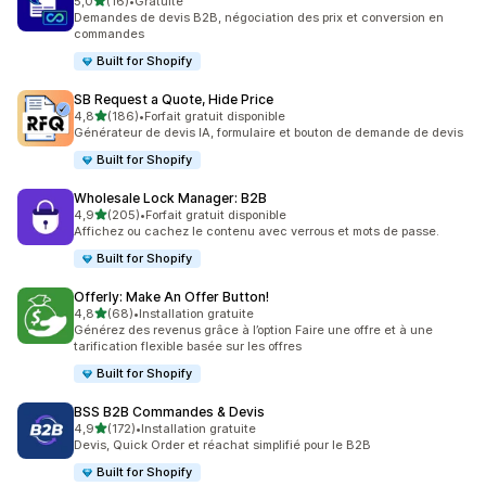
étoile(s) sur 5
5,0
(16)
•
Gratuite
16 avis au total
Demandes de devis B2B, négociation des prix et conversion en
commandes
Built for Shopify
SB Request a Quote, Hide Price
étoile(s) sur 5
4,8
(186)
•
Forfait gratuit disponible
186 avis au total
Générateur de devis IA, formulaire et bouton de demande de devis
Built for Shopify
Wholesale Lock Manager: B2B
étoile(s) sur 5
4,9
(205)
•
Forfait gratuit disponible
205 avis au total
Affichez ou cachez le contenu avec verrous et mots de passe.
Built for Shopify
Offerly: Make An Offer Button!
étoile(s) sur 5
4,8
(68)
•
Installation gratuite
68 avis au total
Générez des revenus grâce à l’option Faire une offre et à une
tarification flexible basée sur les offres
Built for Shopify
BSS B2B Commandes & Devis
étoile(s) sur 5
4,9
(172)
•
Installation gratuite
172 avis au total
Devis, Quick Order et réachat simplifié pour le B2B
Built for Shopify