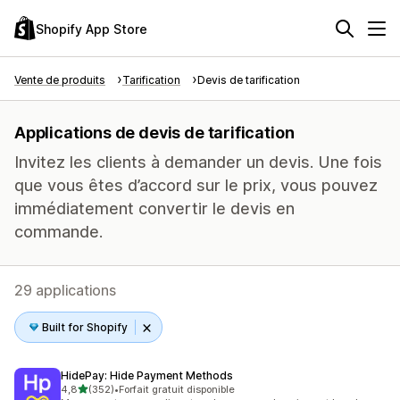
Shopify App Store
Vente de produits
Tarification
Devis de tarification
Applications de devis de tarification
Invitez les clients à demander un devis. Une fois
que vous êtes d’accord sur le prix, vous pouvez
immédiatement convertir le devis en
commande.
29 applications
Built for Shopify
HidePay: Hide Payment Methods
étoile(s) sur 5
4,8
(352)
•
Forfait gratuit disponible
352 avis au total