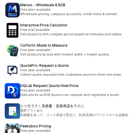
Merxio ‑ Wholesale & B2B
Free plan available
Wholesale pricing, company accounts, credit limits & reorder
Interactive Price Calculator
Free trial available
Sell products with complex prices based on formulas and tables
Cutform: Made to Measure
Free plan available
Sell products by size with instant width × height quotes.
QuotePro: Request a Quote
Free plan available
Collect quote requests from customers and turn them into order
DQLab Request Quote Hide Price
Free plan available
Hide prices so B2B buyers can request and negotiate a quote
ミツモラク｜見積書・見積承認をラクに
無料プランあり
見積書を送って、リンク承認で受注に。B2B見積のワークフローを自動化
Peekaboo Pricing
Free plan available