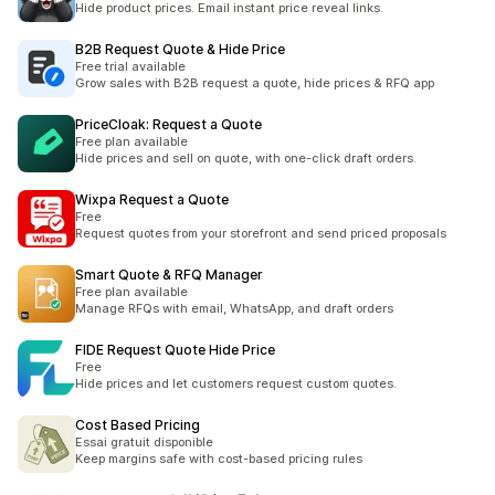
Hide product prices. Email instant price reveal links.
B2B Request Quote & Hide Price
Free trial available
Grow sales with B2B request a quote, hide prices & RFQ app
PriceCloak: Request a Quote
Free plan available
Hide prices and sell on quote, with one-click draft orders.
Wixpa Request a Quote
Free
Request quotes from your storefront and send priced proposals
Smart Quote & RFQ Manager
Free plan available
Manage RFQs with email, WhatsApp, and draft orders
FIDE Request Quote Hide Price
Free
Hide prices and let customers request custom quotes.
Cost Based Pricing
Essai gratuit disponible
Keep margins safe with cost-based pricing rules