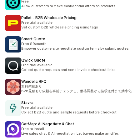
Free
Allow customers to make confidential offers on products
Pallet ‑ B2B Wholesale Pricing
Free trial available
Set custom B2B wholesale pricing using tags
Smart Quote
From $9/month
Empower customers to negotiate custom terms by submit quotes
Qwick Quote
Free trial available
Collect quote requests and send invoice checkout links.
Wandelic RFQ
無料体験あり
B2B見積もり依頼を事前チェックし、価格調整から請求送付まで効率化
Stavra
Free trial available
Collect B2B quote and sample requests before checkout
CatMap: AI Negotiate & Chat
Free to install
Live sales chat & AI negotiation. Let buyers make an offer.