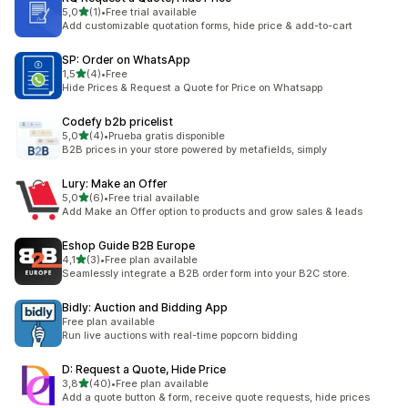
av 5 stjerner
5,0
(1)
•
Free trial available
Totalt 1 omtaler
Add customizable quotation forms, hide price & add-to-cart
SP: Order on WhatsApp
av 5 stjerner
1,5
(4)
•
Free
Totalt 4 omtaler
Hide Prices & Request a Quote for Price on Whatsapp
Codefy b2b pricelist
av 5 stjerner
5,0
(4)
•
Prueba gratis disponible
Totalt 4 omtaler
B2B prices in your store powered by metafields, simply
Lury: Make an Offer
av 5 stjerner
5,0
(6)
•
Free trial available
Totalt 6 omtaler
Add Make an Offer option to products and grow sales & leads
Eshop Guide B2B Europe
av 5 stjerner
4,1
(3)
•
Free plan available
Totalt 3 omtaler
Seamlessly integrate a B2B order form into your B2C store.
Bidly: Auction and Bidding App
Free plan available
Run live auctions with real-time popcorn bidding
D: Request a Quote, Hide Price
av 5 stjerner
3,8
(40)
•
Free plan available
Totalt 40 omtaler
Add a quote button & form, receive quote requests, hide prices