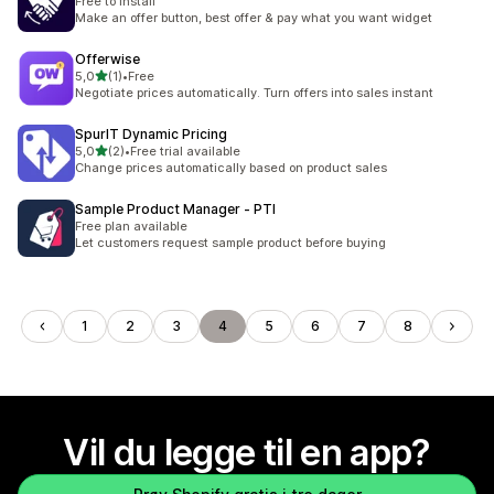
Free to install
Make an offer button, best offer & pay what you want widget
Offerwise
av 5 stjerner
5,0
(1)
•
Free
Totalt 1 omtaler
Negotiate prices automatically. Turn offers into sales instant
SpurIT Dynamic Pricing
av 5 stjerner
5,0
(2)
•
Free trial available
Totalt 2 omtaler
Change prices automatically based on product sales
Sample Product Manager ‑ PTI
Free plan available
Let customers request sample product before buying
1
2
3
4
5
6
7
8
Vil du legge til en app?