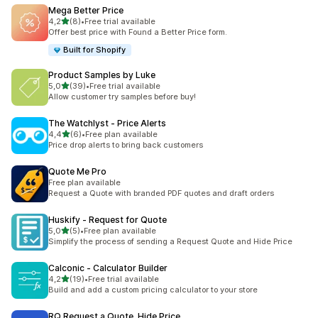
Mega Better Price
av 5 stjerner
4,2
(8)
•
Free trial available
Totalt 8 omtaler
Offer best price with Found a Better Price form.
Built for Shopify
Product Samples by Luke
av 5 stjerner
5,0
(39)
•
Free trial available
Totalt 39 omtaler
Allow customer try samples before buy!
The Watchlyst ‑ Price Alerts
av 5 stjerner
4,4
(6)
•
Free plan available
Totalt 6 omtaler
Price drop alerts to bring back customers
Quote Me Pro
Free plan available
Request a Quote with branded PDF quotes and draft orders
Huskify ‑ Request for Quote
av 5 stjerner
5,0
(5)
•
Free plan available
Totalt 5 omtaler
Simplify the process of sending a Request Quote and Hide Price
Calconic ‑ Calculator Builder
av 5 stjerner
4,2
(19)
•
Free trial available
Totalt 19 omtaler
Build and add a custom pricing calculator to your store
RQ Request a Quote, Hide Price