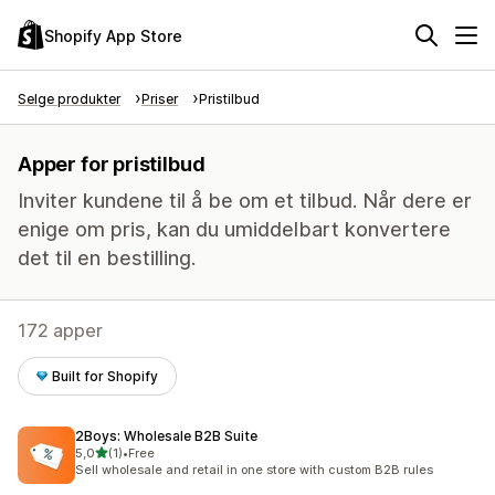
Shopify App Store
Selge produkter
Priser
Pristilbud
Apper for pristilbud
Inviter kundene til å be om et tilbud. Når dere er
enige om pris, kan du umiddelbart konvertere
det til en bestilling.
172 apper
Built for Shopify
2Boys: Wholesale B2B Suite
av 5 stjerner
5,0
(1)
•
Free
Totalt 1 omtaler
Sell wholesale and retail in one store with custom B2B rules