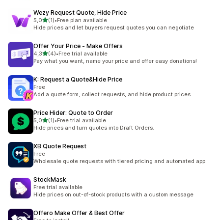
Wezy Request Quote, Hide Price
av 5 stjerner
5,0
(1)
•
Free plan available
Totalt 1 omtaler
Hide prices and let buyers request quotes you can negotiate
Offer Your Price ‑ Make Offers
av 5 stjerner
4,3
(4)
•
Free trial available
Totalt 4 omtaler
Pay what you want, name your price and offer easy donations!
K: Request a Quote&Hide Price
Free
Add a quote form, collect requests, and hide product prices.
Price Hider: Quote to Order
av 5 stjerner
5,0
(1)
•
Free trial available
Totalt 1 omtaler
Hide prices and turn quotes into Draft Orders.
XB Quote Request
Free
Wholesale quote requests with tiered pricing and automated app
StockMask
Free trial available
Hide prices on out-of-stock products with a custom message
Offero Make Offer & Best Offer