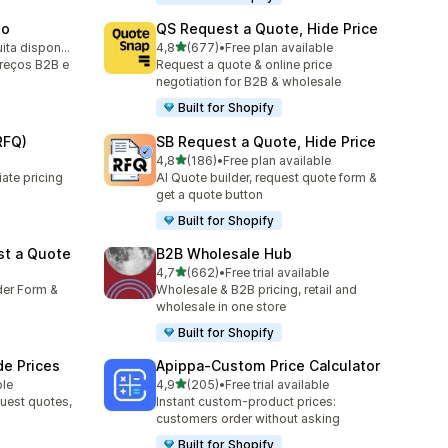
do
QS Request a Quote, Hide Price
de 5 estrelas
Avaliação gratuita disponível
4,8
(677)
•
Free plan available
677 total de avaliações
reços B2B e
Request a quote & online price
negotiation for B2B & wholesale
Built for Shopify
RFQ)
SB Request a Quote, Hide Price
de 5 estrelas
4,8
(186)
•
Free plan available
186 total de avaliações
ate pricing
AI Quote builder, request quote form &
get a quote button
Built for Shopify
st a Quote
B2B Wholesale Hub
de 5 estrelas
4,7
(662)
•
Free trial available
662 total de avaliações
der Form &
Wholesale & B2B pricing, retail and
wholesale in one store
Built for Shopify
de Prices
Apippa‑Custom Price Calculator
de 5 estrelas
ble
4,9
(205)
•
Free trial available
205 total de avaliações
uest quotes,
Instant custom-product prices:
customers order without asking
Built for Shopify