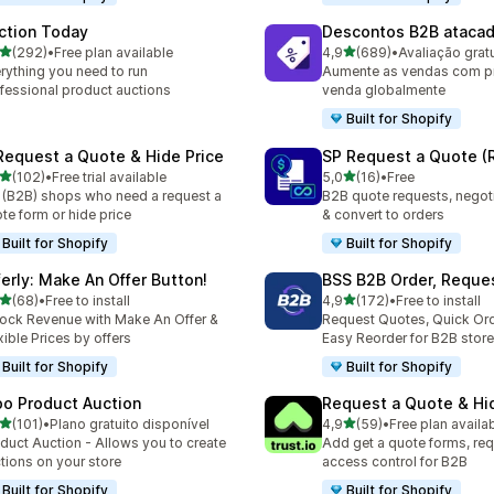
ction Today
Descontos B2B ataca
de 5 estrelas
de 5 estrelas
(292)
•
Free plan available
4,9
(689)
•
 total de avaliações
689 total de avaliações
rything you need to run
Aumente as vendas com p
fessional product auctions
venda globalmente
Built for Shopify
Request a Quote & Hide Price
SP Request a Quote (
de 5 estrelas
de 5 estrelas
(102)
•
Free trial available
5,0
(16)
•
Free
 total de avaliações
16 total de avaliações
 (B2B) shops who need a request a
B2B quote requests, negoti
te form or hide price
& convert to orders
Built for Shopify
Built for Shopify
ferly: Make An Offer Button!
BSS B2B Order, Reque
de 5 estrelas
de 5 estrelas
(68)
•
Free to install
4,9
(172)
•
Free to install
total de avaliações
172 total de avaliações
ock Revenue with Make An Offer &
Request Quotes, Quick Or
xible Prices by offers
Easy Reorder for B2B store
Built for Shopify
Built for Shopify
po Product Auction
Request a Quote & Hi
de 5 estrelas
de 5 estrelas
(101)
•
Plano gratuito disponível
4,9
(59)
•
Free plan availa
 total de avaliações
59 total de avaliações
duct Auction - Allows you to create
Add get a quote forms, req
tions on your store
access control for B2B
Built for Shopify
Built for Shopify