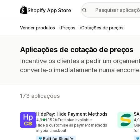
Shopify App Store
Vender produtos
Preços
Cotações de preços
Aplicações de cotação de preços
Incentive os clientes a pedir um orçamen
converta-o imediatamente numa encome
173 aplicações
HidePay: Hide Payment Methods
SA
de 5 estrelas
4,8
(352)
•
Free plan available
4,9
352 total de avaliações
612
Hide & customise all payment methods
Quo
in your checkout
for
Built for Shopify