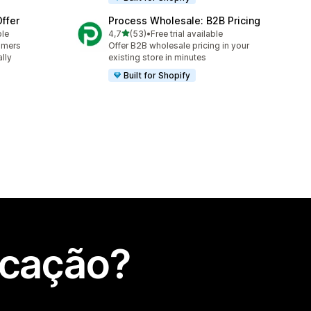
ffer
Process Wholesale: B2B Pricing
de 5 estrelas
ble
4,7
(53)
•
Free trial available
53 total de avaliações
omers
Offer B2B wholesale pricing in your
lly
existing store in minutes
Built for Shopify
icação?