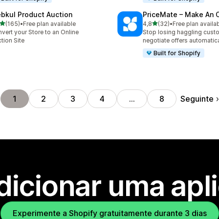
bkul Product Auction
PriceMate – Make An O
de 5 estrelas
de 5 estrelas
(165)
•
Free plan available
4,8
(32)
•
Free plan availa
 total de avaliações
32 total de avaliações
vert your Store to an Online
Stop losing haggling cust
tion Site
negotiate offers automatica
Built for Shopify
Seguinte
1
2
3
4
…
8
dicionar uma apl
Experimente a Shopify gratuitamente durante 3 dias