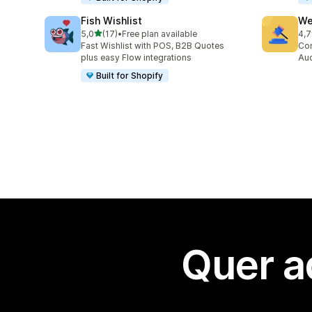
Fish Wishlist
We
de 5 estrelas
5,0
(17)
•
Free plan available
4,7
17 total de avaliações
165
Fast Wishlist with POS, B2B Quotes
Con
plus easy Flow integrations
Auc
Built for Shopify
Quer a