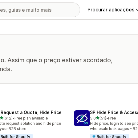
Procurar aplicações
to. Assim que o preço estiver acordado,
nda.
 Request a Quote, Hide Price
SP Hide Price & Acces
de 5 estrelas
de 5 estrelas
(612)
•
Free plan available
5,0
(51)
•
Free
 total de avaliações
51 total de avaliações
te request solution and hide price
Hide price, login to see pri
 your B2B store
wholesale lock pages - B2
Built for Shopify
Built for Shopify