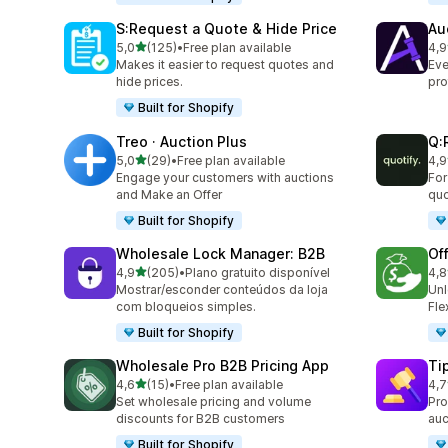
S:Request a Quote & Hide Price
Au
de 5 estrelas
5,0
(125)
•
Free plan available
4,9
125 total de avaliações
292
Makes it easier to request quotes and
Eve
hide prices.
pro
Built for Shopify
Treo · Auction Plus
Q:
de 5 estrelas
5,0
(29)
•
Free plan available
4,9
29 total de avaliações
102
Engage your customers with auctions
For
and Make an Offer
quo
Built for Shopify
Wholesale Lock Manager: B2B
Of
de 5 estrelas
4,9
(205)
•
Plano gratuito disponível
4,8
205 total de avaliações
68 
Mostrar/esconder conteúdos da loja
Unl
com bloqueios simples.
Fle
Built for Shopify
Wholesale Pro B2B Pricing App
Ti
de 5 estrelas
4,6
(15)
•
Free plan available
4,7
15 total de avaliações
101
Set wholesale pricing and volume
Pro
discounts for B2B customers
auc
Built for Shopify