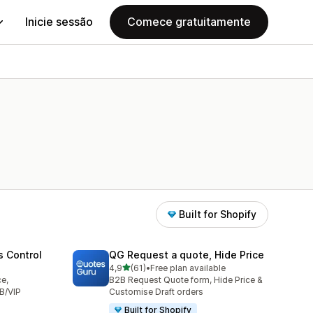
Inicie sessão
Comece gratuitamente
Built for Shopify
s Control
QG Request a quote, Hide Price
de 5 estrelas
4,9
(61)
•
Free plan available
61 total de avaliações
ce,
B2B Request Quote form, Hide Price &
B/VIP
Customise Draft orders
Built for Shopify