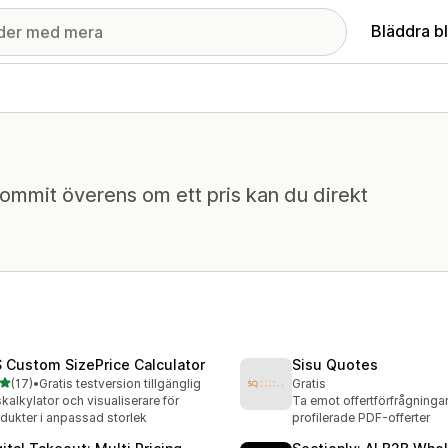
Bläddra b
kommit överens om ett pris kan du direkt
 Custom SizePrice Calculator
Sisu Quotes
av 5 stjärnor
(17)
•
Gratis testversion tillgänglig
Gratis
recensioner totalt
skalkylator och visualiserare för
Ta emot offertförfrågningar
dukter i anpassad storlek
profilerade PDF-offerter