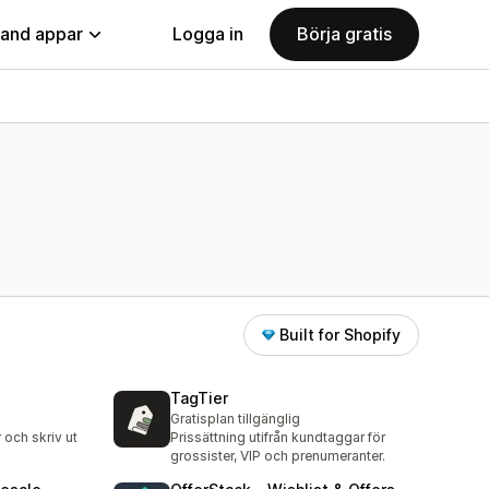
land appar
Logga in
Börja gratis
Built for Shopify
TagTier
Gratisplan tillgänglig
 och skriv ut
Prissättning utifrån kundtaggar för
grossister, VIP och prenumeranter.