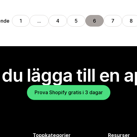
ende
1
…
4
5
6
7
8
l du lägga till en 
Prova Shopify gratis i 3 dagar
Toppkategorier
Resurser