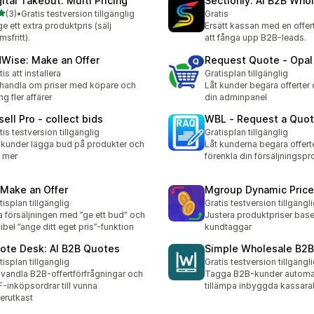
gital Takeout: Multi Pricing
Sectionly: AI B2B Who
av 5 stjärnor
(3)
•
Gratis testversion tillgänglig
Gratis
ecensioner totalt
e ett extra produktpris (sälj
Ersätt kassan med en offer
sfritt).
att fånga upp B2B-leads.
dWise: Make an Offer
Request Quote ‑ Opal 
tis att installera
Gratisplan tillgänglig
handla om priser med köpare och
Låt kunder begära offerter
ng fler affärer
din adminpanel
sell Pro ‑ collect bids
WBL ‑ Request a Quo
tis testversion tillgänglig
Gratisplan tillgänglig
 kunder lägga bud på produkter och
Låt kunderna begära offert
j mer
förenkla din försäljningspr
 Make an Offer
Mgroup Dynamic Price
tisplan tillgänglig
Gratis testversion tillgängl
 försäljningen med ”ge ett bud” och
Justera produktpriser base
xibel ”ange ditt eget pris”-funktion
kundtaggar
ote Desk: AI B2B Quotes
Simple Wholesale B2B
tisplan tillgänglig
Gratis testversion tillgängl
andla B2B-offertförfrågningar och
Tagga B2B-kunder automat
-inköpsordrar till vunna
tillämpa inbyggda kassarab
erutkast