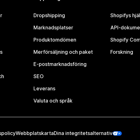
r
Dropshipping
Shopifys hjä
Marknadsplatser
API-dokume
Produktomdömen
Shopify Co
s
Merförsäljning och paket
Forskning
E-postmarknadsföring
ch
SEO
Leverans
Valuta och språk
spolicy
Webbplatskarta
Dina integritetsalternativ