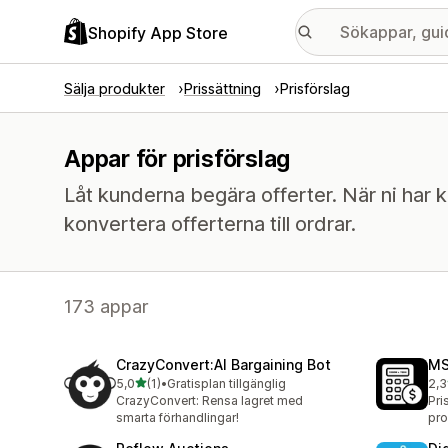
Shopify App Store
Sälja produkter
Prissättning
Prisförslag
Appar för prisförslag
Låt kunderna begära offerter. När ni har 
konvertera offerterna till ordrar.
173 appar
CrazyConvert:AI Bargaining Bot
MS
av 5 stjärnor
5,0
(1)
•
Gratisplan tillgänglig
2,3
1 recensioner totalt
17 
CrazyConvert: Rensa lagret med
Pri
smarta förhandlingar!
pro