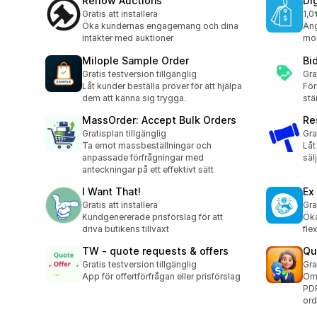
Reflow Auctions
Di
Gratis att installera
1,0
3 r
Öka kundernas engagemang och dina
Ang
intäkter med auktioner
mom
Milople Sample Order
Bi
Gratis testversion tillgänglig
Gra
Låt kunder beställa prover för att hjälpa
För
dem att känna sig trygga.
stä
MassOrder: Accept Bulk Orders
Re
Gratisplan tillgänglig
Gra
Ta emot massbeställningar och
Låt
anpassade förfrågningar med
säl
anteckningar på ett effektivt sätt
I Want That!
Ex
Gratis att installera
Gra
Kundgenererade prisförslag för att
Öka
driva butikens tillväxt
fle
TW ‑ quote requests & offers
Qu
Gratis testversion tillgänglig
Gra
App för offertförfrågan eller prisförslag
Omv
PDF
ord