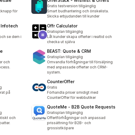
lesale
OfferStack ‑ Wishlist & Offers
Gratis testversion tillgänglig
tknapp för
Smart budhantering och önskelista.
Skicka erbjudanden till kunder
Infotech
Offr Calculator
Gratisplan tillgänglig
 och se dem i
Låt kunder skapa offerter i realtid och
checka ut själva
te
BEAST: Quote & CRM
Gratisplan tillgänglig
er och
Omvandla förfrågningar till försäljning
ocess.
med anpassade offerter och CRM-
system.
CounterOffer
ig
Gratis
rat på
Förhandla priser smidigt med
CounterOffer för webbutiker
QuoteMe ‑ B2B Quote Requests
ig
Gratisplan tillgänglig
iskt och
Offertförfrågningar och anpassad
atter.
prissättning för B2B- och
grossistköpare