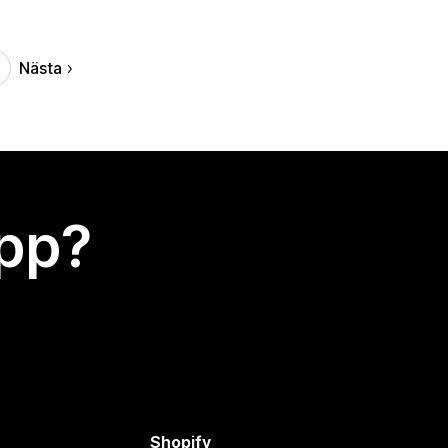
Nästa
app?
Shopify