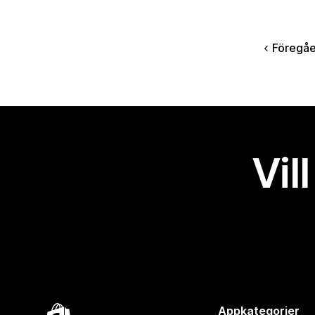
Föregå
Vil
Appkategorier