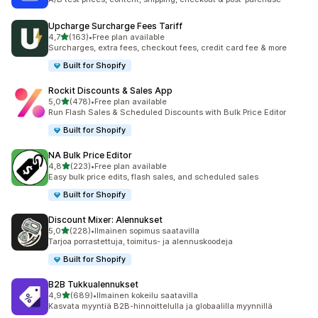
Upcharge Surcharge Fees Tariff
/ 5 tähteä
4,7
(163)
•
Free plan available
163 arvostelua yhteensä
Surcharges, extra fees, checkout fees, credit card fee & more
Built for Shopify
Rockit Discounts & Sales App
/ 5 tähteä
5,0
(478)
•
Free plan available
478 arvostelua yhteensä
Run Flash Sales & Scheduled Discounts with Bulk Price Editor
Built for Shopify
NA Bulk Price Editor
/ 5 tähteä
4,8
(223)
•
Free plan available
223 arvostelua yhteensä
Easy bulk price edits, flash sales, and scheduled sales
Built for Shopify
Discount Mixer: Alennukset
/ 5 tähteä
5,0
(228)
•
Ilmainen sopimus saatavilla
228 arvostelua yhteensä
Tarjoa porrastettuja, toimitus- ja alennuskoodeja
Built for Shopify
B2B Tukkualennukset
/ 5 tähteä
4,9
(689)
•
Ilmainen kokeilu saatavilla
689 arvostelua yhteensä
Kasvata myyntiä B2B-hinnoittelulla ja globaalilla myynnillä