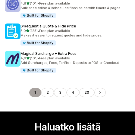
/ 5 tähteä
4,8
(101)
•
Free plan available
101 arvostelua yhteensä
Bulk price editor & scheduled flash sales with timers & pages.
Built for Shopify
S:Request a Quote & Hide Price
/ 5 tähteä
5,0
(125)
•
Free plan available
125 arvostelua yhteensä
Makes it easier to request quotes and hide prices.
Built for Shopify
Magical Surcharge + Extra Fees
/ 5 tähteä
4,9
(101)
•
Free plan available
101 arvostelua yhteensä
Add Surcharges, Fees, Tariffs + Deposits to POS or Checkout
Built for Shopify
1
2
3
4
20
Haluatko lisätä