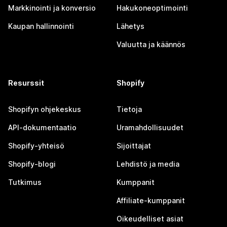
Markkinointi ja konversio
Hakukoneoptimointi
Kaupan hallinnointi
Lähetys
Valuutta ja käännös
Resurssit
Shopify
Shopifyn ohjekeskus
Tietoja
API-dokumentaatio
Uramahdollisuudet
Shopify-yhteisö
Sijoittajat
Shopify-blogi
Lehdistö ja media
Tutkimus
Kumppanit
Affiliate-kumppanit
Oikeudelliset asiat