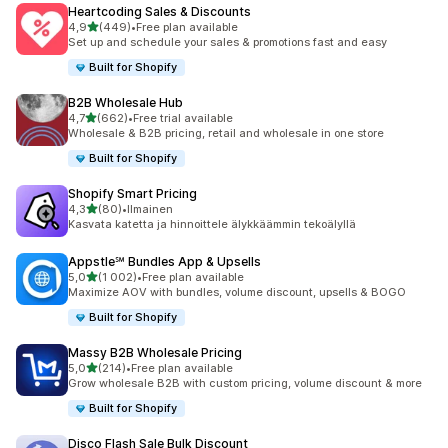
Heartcoding Sales & Discounts
/ 5 tähteä
4,9
(449)
•
Free plan available
449 arvostelua yhteensä
Set up and schedule your sales & promotions fast and easy
Built for Shopify
B2B Wholesale Hub
/ 5 tähteä
4,7
(662)
•
Free trial available
662 arvostelua yhteensä
Wholesale & B2B pricing, retail and wholesale in one store
Built for Shopify
Shopify Smart Pricing
/ 5 tähteä
4,3
(80)
•
Ilmainen
80 arvostelua yhteensä
Kasvata katetta ja hinnoittele älykkäämmin tekoälyllä
Appstle℠ Bundles App & Upsells
/ 5 tähteä
5,0
(1 002)
•
Free plan available
1002 arvostelua yhteensä
Maximize AOV with bundles, volume discount, upsells & BOGO
Built for Shopify
Massy B2B Wholesale Pricing
/ 5 tähteä
5,0
(214)
•
Free plan available
214 arvostelua yhteensä
Grow wholesale B2B with custom pricing, volume discount & more
Built for Shopify
Disco Flash Sale Bulk Discount