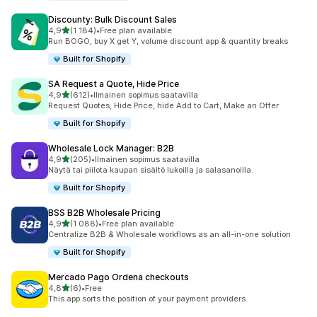
Discounty: Bulk Discount Sales
/ 5 tähteä
4,9
(1 184)
•
Free plan available
1184 arvostelua yhteensä
Run BOGO, buy X get Y, volume discount app & quantity breaks
Built for Shopify
SA Request a Quote, Hide Price
/ 5 tähteä
4,9
(612)
•
Ilmainen sopimus saatavilla
612 arvostelua yhteensä
Request Quotes, Hide Price, hide Add to Cart, Make an Offer
Built for Shopify
Wholesale Lock Manager: B2B
/ 5 tähteä
4,9
(205)
•
Ilmainen sopimus saatavilla
205 arvostelua yhteensä
Näytä tai piilota kaupan sisältö lukoilla ja salasanoilla.
Built for Shopify
BSS B2B Wholesale Pricing
/ 5 tähteä
4,9
(1 088)
•
Free plan available
1088 arvostelua yhteensä
Centralize B2B & Wholesale workflows as an all-in-one solution
Built for Shopify
Mercado Pago Ordena checkouts
/ 5 tähteä
4,8
(6)
•
Free
6 arvostelua yhteensä
This app sorts the position of your payment providers.