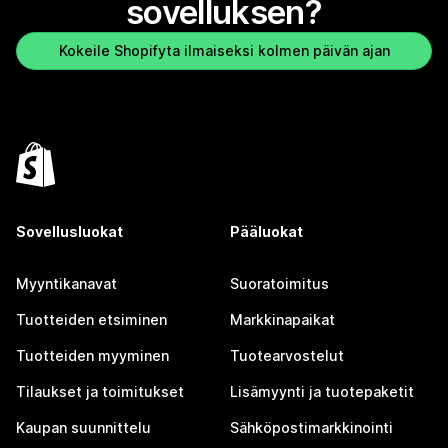
sovelluksen?
Kokeile Shopifyta ilmaiseksi kolmen päivän ajan
Sovellusluokat
Pääluokat
Myyntikanavat
Suoratoimitus
Tuotteiden etsiminen
Markkinapaikat
Tuotteiden myyminen
Tuotearvostelut
Tilaukset ja toimitukset
Lisämyynti ja tuotepaketit
Kaupan suunnittelu
Sähköpostimarkkinointi