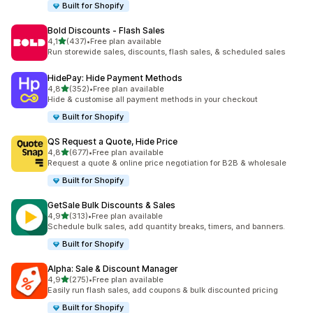
Built for Shopify
Bold Discounts ‑ Flash Sales
/ 5 tähteä
4,1
(437)
•
Free plan available
437 arvostelua yhteensä
Run storewide sales, discounts, flash sales, & scheduled sales
HidePay: Hide Payment Methods
/ 5 tähteä
4,8
(352)
•
Free plan available
352 arvostelua yhteensä
Hide & customise all payment methods in your checkout
Built for Shopify
QS Request a Quote, Hide Price
/ 5 tähteä
4,8
(677)
•
Free plan available
677 arvostelua yhteensä
Request a quote & online price negotiation for B2B & wholesale
Built for Shopify
GetSale Bulk Discounts & Sales
/ 5 tähteä
4,9
(313)
•
Free plan available
313 arvostelua yhteensä
Schedule bulk sales, add quantity breaks, timers, and banners.
Built for Shopify
Alpha: Sale & Discount Manager
/ 5 tähteä
4,9
(275)
•
Free plan available
275 arvostelua yhteensä
Easily run flash sales, add coupons & bulk discounted pricing
Built for Shopify