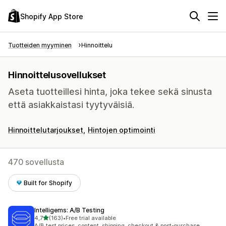
Shopify App Store
Tuotteiden myyminen
Hinnoittelu
Hinnoittelusovellukset
Aseta tuotteillesi hinta, joka tekee sekä sinusta
että asiakkaistasi tyytyväisiä.
Hinnoittelutarjoukset
Hintojen optimointi
470 sovellusta
Built for Shopify
Intelligems: A/B Testing
/ 5 tähteä
4,7
(163)
•
Free trial available
163 arvostelua yhteensä
A/B test prices, content, shipping, checkout & post-purchase